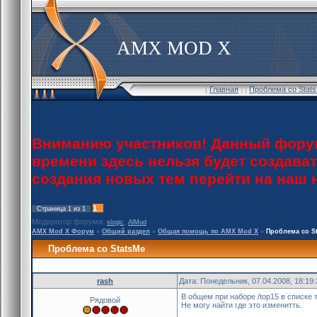
AMX MOD X
[
Главная
] [
Проблема со Stat
Вниманию участников! Данный форум
времени здесь нельзя будет создава
создания новых тем перейти на наш
1
Страница
1
из
1
Модератор форума:
,
slogic
AlMod
AMX Mod X Форум
»
Общий раздел
»
Общая помощь по AMX Mod X
»
Проблема со S
Проблема со StatsMe
rash
Дата: Понедельник, 07.04.2008, 18:19
В общем при наборе /top15 в списке т
Рядовой
Не могу найти где это изменитть.