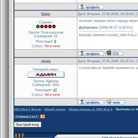
Elektr
Дата: Вторник, 27.05.2008, 18:29:48 
на моем сервере много народу играет,
Сержант
Добавлено
(2008-05-27, 6:29 Pm)
---------------------------------------------
Группа: Пользователи
внатуре поменял csstats_rank 0 на 2
Сообщений:
28
Репутация:
0
Статус:
Не в сети
slogic
Дата: Вторник, 27.05.2008, 20:25:16 
Статистика не StatsMe называется, а
Генералиссимус
Группа: Админы
Сообщений:
1941
Репутация:
47
Статус:
Не в сети
AMX Mod X Форум
»
Общий раздел
»
Общая помощь по AMX Mod X
»
Проблема со S
1
Страница
1
из
1
AMX Mod X Russian Co