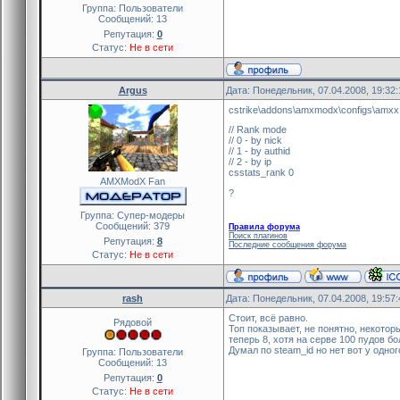
Группа: Пользователи
Сообщений:
13
Репутация:
0
Статус:
Не в сети
Argus
Дата: Понедельник, 07.04.2008, 19:32
cstrike\addons\amxmodx\configs\amxx
// Rank mode
// 0 - by nick
// 1 - by authid
// 2 - by ip
csstats_rank 0
AMXModX Fan
?
Группа: Cупер-модеры
Сообщений:
379
Правила форума
Поиск плагинов
Репутация:
8
Последние сообщения форума
Статус:
Не в сети
rash
Дата: Понедельник, 07.04.2008, 19:57
Стоит, всё равно.
Рядовой
Топ показывает, не понятно, некоторы
теперь 8, хотя на серве 100 пудов б
Думал по steam_id но нет вот у одног
Группа: Пользователи
Сообщений:
13
Репутация:
0
Статус:
Не в сети