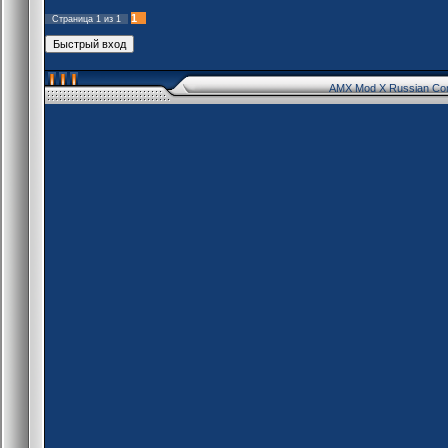
1
Страница
1
из
1
AMX Mod X Russian Co