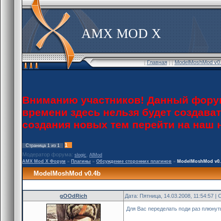
AMX MOD X
[
Главная
] [
ModelMoshMod v0.
Вниманию участников! Данный форум
времени здесь нельзя будет создава
создания новых тем перейти на наш
1
Страница
1
из
1
Модератор форума:
,
slogic
AlMod
AMX Mod X Форум
»
Плагины
»
Обсуждение сторонних плагинов
»
ModelMoshMod v0.
ModelMoshMod v0.4b
gOOdRich
Дата: Пятница, 14.03.2008, 11:54:57 
Для Вас переделать поди раз плюнут