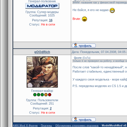
Генерал-полковник
МММ -название как у финансовой пирамиды
Не бойся, я его не кидаю
Группа: Cупер-модеры
Сообщений:
1025
Brute:
Репутация:
16
Статус:
Не в сети
gOOdRich
Дата: Понедельник, 07.04.2008, 04:05
Quote
(
DaTa
)
только я не проверял на роботу, и вообще 
После слов "какой-то ненадёжный", 
Работает стабильно, единственный о
У каждого своя моделька - море кайф
P.S. переделка моделек из CS 1.5 и д
Генерал-майор
Группа: Пользователи
Сообщений:
251
Репутация:
2
Статус:
Не в сети
AMX Mod X Форум
»
Плагины
»
Обсуждение сторонних плагинов
»
ModelMoshMod v0.