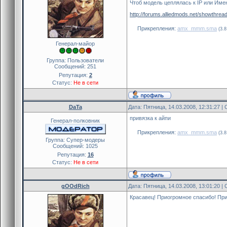
Чтоб модель цеплялась к IP или Име
http://forums.alliedmods.net/showthre
Прикрепления:
amx_mmm.sma
(3.8
Генерал-майор
Группа: Пользователи
Сообщений:
251
Репутация:
2
Статус:
Не в сети
DaTa
Дата: Пятница, 14.03.2008, 12:31:27 
привязка к айпи
Генерал-полковник
Прикрепления:
amx_mmm.sma
(3.8
Группа: Cупер-модеры
Сообщений:
1025
Репутация:
16
Статус:
Не в сети
gOOdRich
Дата: Пятница, 14.03.2008, 13:01:20 
Красавец! Приогромное спасибо! При