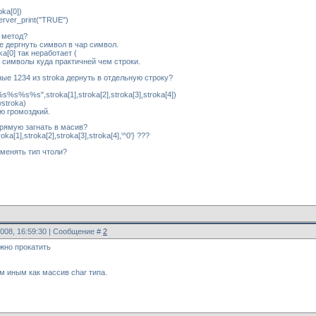
oka[0])
erver_print("TRUE")
 метод?
е дергнуть символ в чар символ.
a[0] так неработает (
 символы куда практичней чем строки.
ные 1234 из stroka дернуть в отдельную строку?
s%s%s%s",stroka[1],stroka[2],stroka[3],stroka[4])
wstroka)
аю громоздкий.
рямую загнать в масив?
ka[1],stroka[2],stroka[3],stroka[4],'^0'} ???
 менять тип чтоли?
2008, 16:59:30 | Сообщение #
2
жно прокатить
ем иным как массив char типа.