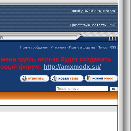
Пятница, 07.08.2026, 19:00:39
Приветствую Вас
Гость
|
RSS
од
]
[
Новые сообщения
·
Участники
·
Правила форума
·
Поиск
·
RSS
]
мени здесь нельзя будет создавать
 новый форум:
http://amxmodx.su/