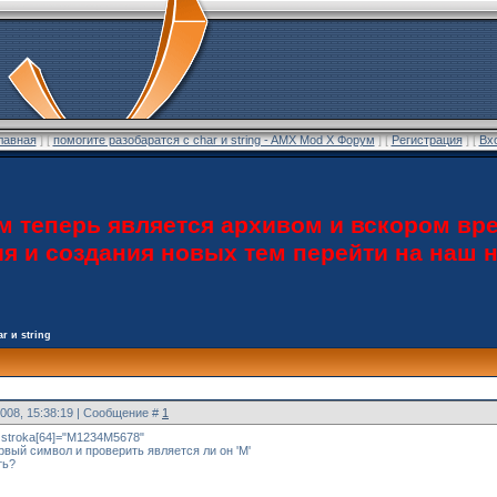
лавная
] [
помогите разобаратся с char и string - AMX Mod X Форум
] [
Регистрация
] [
Вх
теперь является архивом и вскором вре
ия и создания новых тем перейти на наш
r и string
2008, 15:38:19 | Сообщение #
1
 stroka[64]="M1234M5678"
рвый символ и проверить является ли он 'M'
ть?