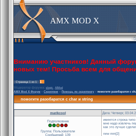
AMX MOD X
[
Г
Вниманию участников! Данный форум 
новых тем! Просьба всем для общен
1
Страница
1
из
1
Модератор форума:
,
slogic
AlMod
AMX Mod X Форум
»
Скриптинг
»
Помощь по скриптингу
»
помогите разобаратся с cha
помогите разобаратся с char и string
marikcool
Дата: Четверг, 03.04.
имеется строка типо
Подполковник
мне надо извлечь пе
как это лучше сдела
Группа: Пользователи
new mm[2]
Сообщений:
139