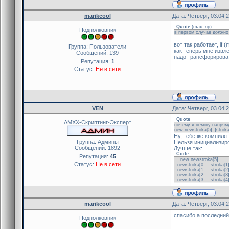
marikcool
Дата: Четверг, 03.04.
Quote
(
max_rip
)
Подполковник
в первом случае должно
вот так работает, if 
Группа: Пользователи
как теперь мне извл
Сообщений:
139
надо трансфорировать
Репутация:
1
Статус:
Не в сети
VEN
Дата: Четверг, 03.04.
Quote
AMXX-Скриптинг-Эксперт
почему я немогу напрям
new newstroka[5]={stroka[
Ну, тебе же компилято
Группа: Админы
Нельзя инициализир
Сообщений:
1892
Лучше так:
Code
Репутация:
45
new newstroka[5]
Статус:
Не в сети
newstroka[0] = stroka[1
newstroka[1] = stroka[2
newstroka[2] = stroka[3
newstroka[3] = stroka[4
marikcool
Дата: Четверг, 03.04.
спасибо а последний
Подполковник