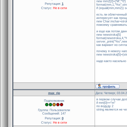
new mm2[2]={'M','^0'}
Репутация:
1
format(mm,1,"%s",str
Статус:
Не в сети
if (equali(mm,mm2)) s
есть ли облегченный
интересует как прощ
new Char:mchar=strok
помоему сравнивать
и еще как потом дан
new newstroka[5]
format(newstroka,4,"%
server_print("%s",ne
как вариант но сичт
почему я немогу нап
new newstroka[5]={stro
надо както насильно
max_rip
Дата: Четверг, 03.04.
в первом случае дол
Подполковник
if mm[0]=="m"
по водуду 2
string является не ч
Группа: Пользователи
Сообщений:
147
Репутация:
0
Статус:
Не в сети