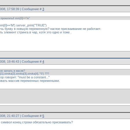
2008, 17:58:39 | Сообщение #
3
 прокатитьif mm[0]=="m"
(mm[0]=='M') server_print("TRUE")
ечь букву в новыую переменную? наглое присваивание не работает.
 элемент стринга в чар, хотя это одно и тоже .
2008, 19:46:43 | Сообщение #
4
ую загнать в масив?
1],stroka[2],stroka[3],stroka[4],'^0'} ???
р говорит: "must be a constant..."
овать массив переменных перемеными.
]
]
]
]
2008, 21:40:27 | Сообщение #
5
 символ конец строки обязательно присваивать?