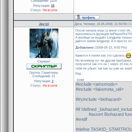
public client_connect(id)
Сообщений:
1025
fm_set_user_longjump(id, tru
{
Репутация:
16
return PLUGIN_CONTINU
Статус:
Не в сети
blocked[id] = false
}
return PLUGIN_CONTINU
}
public fwPlayerPreThink(id)
Jay-izi
Дата: Четверг, 15.05.2008, 21:50:59 |
{
После начала игры (у меня стоит bh_
public client_disconnect(id)
new Float:leap_interval_floa
выполняться функция fwPlayerPreThin
{
if (is_user_alive(id) && is_u
А вообще он выдаёт Longjump только 
blocked[id] = false
даётся зомби longjump. А я просто х
{
return PLUGIN_CONTINU
if (pev(id, pev_gaitsequenc
Добавлено
(2008-05-15, 9:50 Pm)
}
{
---------------------------------------------
Кажется я понял как это сделать
blocked[id]=true
public event_infect2(id)
Но возникла тут же другая проблема.
fm_set_user_longjump(id, fa
Сержант
получится так что он ( через 10 сек
{
set_task(leap_interval_float,
тебя не убьют так как ты уже не зомб
if (is_user_alive(id) && is_u
}
Группа: Скриптеры
Код :
{
Сообщений:
21
}
Code
if (get_pcvar_num(zomb_le
Репутация:
1
}
#include <amxmodx>
Статус:
Не в сети
{
#include <fakemeta_util>
new Float:leap_float=get_p
set_task(leap_float,"leap_be
#tryinclude <biohazard>
new num = get_pcvar_num
set_hudmessage(243, 235, 12,
#if !defined _biohazard_inclu
show_hudmessage(id, "%d s
#assert Biohazard functio
}
#endif
}
}
#define TASKID_STARTRO