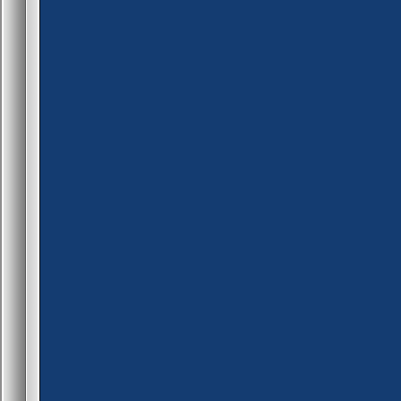
fm_set_user_longjump(id, fal
}