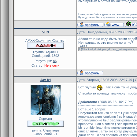
{
был пустым местом но как это сдела
{
register_plugin("Bio LongJu
blocked[id]=true
if (!is_biomod_active()) pa
set_task(leap_interval_float
Никогда не бойся делать то, что ты не уме
zomb_leap = register_cvar
Руки должны быть прямыми, а извилины крив
}
zomb_time = register_cvar
}
zomb_interval = register_cv
register_forward(FM_Playe
VEN
Дата: Понедельник, 05.05.2008, 19:15
}
Абсолютно не надо быть "семи пядей 
AMXX-Скриптинг-Эксперт
Не правда ли, это вполне логично?
public client_connect(id)
Code
if (!blocked[id] && pev(id, pev_gaitsequence) 
{
Группа: Админы
Сообщений:
1892
blocked[id]=false
Репутация:
45
return PLUGIN_CONTIN
Статус:
Не в сети
}
public client_disconnect(id)
Jay-izi
Дата: Вторник, 13.05.2008, 22:17:49 
{
Вот глупый
! Как я сам то не до
blocked[id]=false
return PLUGIN_CONTIN
Спасибо за помощь, возникнут проб
}
Добавлено
(2008-05-13, 10:17 Pm)
---------------------------------------------
public event_infect2(id)
Вот ещё 1 вопрос :
Получается так что если ты уже опр
{
использования longjump ( ctrl+ spac
Сержант
if (is_user_alive(id) && is_
что longjump не был заблокирован уж
превратишься в зомби ( это время оп
{
bh_zombie_leap_time после которого б
if (get_pcvar_num(zomb
Группа: Скриптеры
описал ниже , а так же когда раунд 
Сообщений:
21
{
даже если 10 сек прошло из прошлого