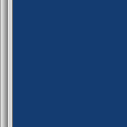
return PLUGIN_CONTINU
if (!blocked[id] && pev(id, 
}
{
blocked[id]=true
public event_infect2(id)
fm_set_user_longjump(id, 
{
set_task(leap_interval_float
if (is_user_alive(id) && is_u
}
{
}
if (get_pcvar_num(zomb_le
return PLUGIN_CONTINU
{
}
new Float:leap_float=get_p
set_task(0.1,"leapblocked",
set_task(leap_float,"leap_be
new num = get_pcvar_num
set_hudmessage(243, 235, 12,
show_hudmessage(id, "%d s
}
}
}
public leap_begin(id)
{
if (is_user_alive(id) && is_u
{
set_hudmessage(243, 235, 12,
show_hudmessage(id, "You 
fm_set_user_longjump(id, tr
g_gamestarted = true