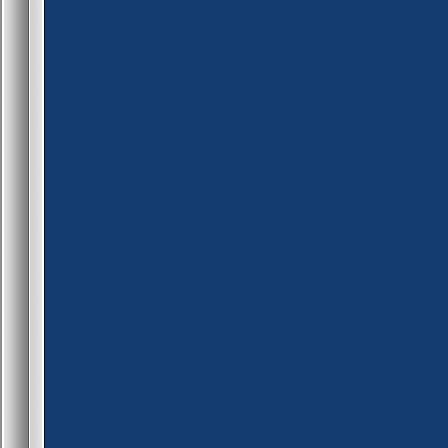
{
blocked[id] = false
fm_set_user_longjump(id, tru
return PLUGIN_CONTINU
}
public logevent_round_end(
{
set_task(0.1,"leapblocked")
}
public event_newround()
{
set_task(7.0,"leapblocked")
set_task((get_pcvar_float
}
public task_startround()
{
set_task(0.1,"leapblocked")
}
public leapblocked(id)
{
g_gamestarted = false
blocked[id] = false