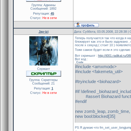
Группа: Админы
Сообщений:
1892
public leap_begin(id)
Репутация:
45
{
Статус:
Не в сети
if (!is_user_alive(id))
return PLUGIN_HAN
Jay-izi
Дата: Суббота, 03.05.2008, 22:28:38 
if (is_user_firstzombie(id
Теперь получается так что когда я н
{
блокирует как это и было задумано ,
после x секунд ( стоит 10 ) появляетс
set_hudmessage(243, 235, 
Тоже самое будет если я это сделаю
show_hudmessage(id, "Y
fm_set_user_longjump(id
Вот скриншот :
http://i001.radikal.ru/
Вот код :
}
Code
#include <amxmodx>
Сержант
return PLUGIN_CONTI
#include <fakemeta_util>
}
Группа: Скриптеры
#tryinclude <biohazard>
Сообщений:
21
public leap_unblock(id)
Репутация:
1
{
#if !defined _biohazard_inclu
Статус:
Не в сети
blocked[id]=false
#assert Biohazard function
return PLUGIN_CONTIN
#endif
}
new zomb_leap, zomb_time, 
public fwPlayerPreThink(id)
new bool:blocked[35]
{
new Float:leap_interval_flo
public plugin_init()
PS Я думаю что fm_set_user_longjump(i
if (is_user_alive(id) && is_