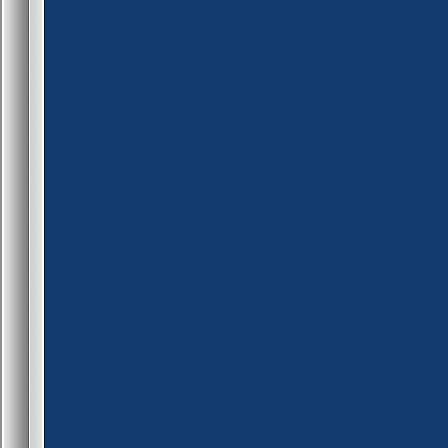
}
return PLUGIN_CONTINU
}
public fwPlayerPreThink(id)
{
if(!g_gamestarted)
{
client_print(id, print_chat, "
return PLUGIN_HANDLED
}
if (is_user_alive(id))
{
if (!blocked[id] && pev(id, 
{
new Float:leap_interval_flo
blocked[id]=true
fm_set_user_longjump(id, fa
set_task(leap_interval_float,
}
}
return PLUGIN_CONTINU
}
public leap_unblock(id)