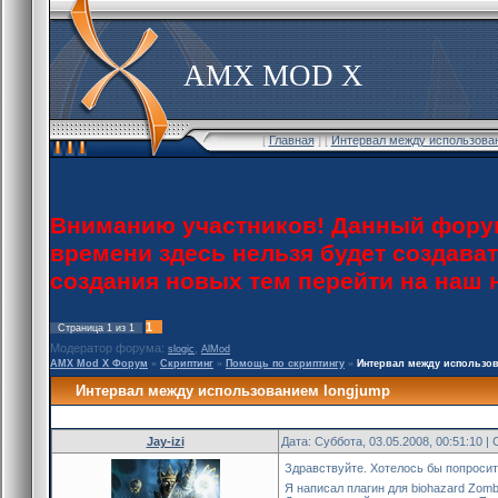
AMX MOD X
[
Главная
] [
Интервал между использован
Вниманию участников! Данный форум
времени здесь нельзя будет создава
создания новых тем перейти на наш
1
Страница
1
из
1
Модератор форума:
,
slogic
AlMod
AMX Mod X Форум
»
Скриптинг
»
Помощь по скриптингу
»
Интервал между использо
Интервал между использованием longjump
Jay-izi
Дата: Суббота, 03.05.2008, 00:51:10 
Здравствуйте. Хотелось бы попросит
Я написал плагин для biohazard Zomb