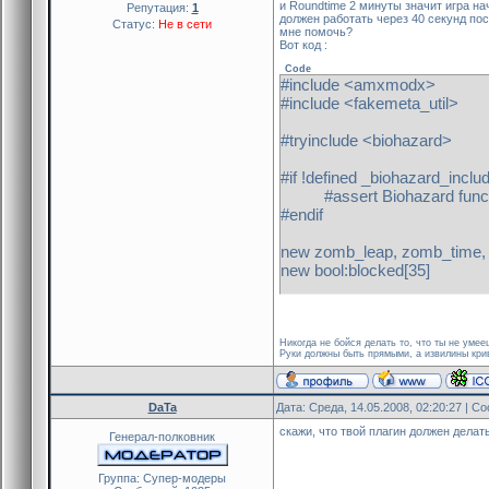
и Roundtime 2 минуты значит игра на
Репутация:
1
new Float:leap_float=ge
должен работать через 40 секунд по
Статус:
Не в сети
set_task(leap_float,"le
мне помочь?
Вот код :
new num = get_pcvar
set_hudmessage(243, 235,
Code
#include <amxmodx>
show_hudmessage(id, "%
#include <fakemeta_util>
}
}
#tryinclude <biohazard>
}
#if !defined _biohazard_inclu
public leap_begin(id)
#assert Biohazard function
{
#endif
if (!is_user_alive(id))
return PLUGIN_HAND
new zomb_leap, zomb_time, 
new bool:blocked[35]
if (is_user_firstzombie(id)
{
public plugin_init()
set_hudmessage(243, 235, 1
{
show_hudmessage(id, "Y
register_plugin("Bio LongJum
fm_set_user_longjump(id,
Никогда не бойся делать то, что ты не уме
Руки должны быть прямыми, а извилины крив
if (!is_biomod_active()) paus
}
zomb_leap = register_cvar("
return PLUGIN_CONTIN
zomb_time = register_cvar("
}
DaTa
Дата: Среда, 14.05.2008, 02:20:27 | 
zomb_interval = register_cva
скажи, что твой плагин должен дела
register_forward(FM_PlayerP
Генерал-полковник
public leap_unblock(id)
}
{
blocked[id]=false
Группа: Cупер-модеры