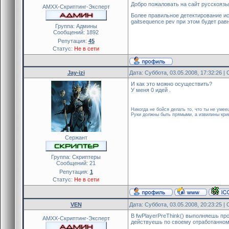
Добро пожаловать на сайт русскояз
public client_connect(id)
AMXX-Скриптинг-Эксперт
{
Более правильное детектирование исп
blocked[id]=false
gaitsequence pev при этом будет рав
Группа: Админы
return PLUGIN_CONTI
Сообщений:
1892
}
Репутация:
45
Статус:
Не в сети
public client_disconnect(id)
{
Jay-izi
Дата: Суббота, 03.05.2008, 17:32:26 
blocked[id]=false
return PLUGIN_CONTI
И как это можно осуществить?
У меня 0 идей .
}
public event_infect2(id)
Никогда не бойся делать то, что ты не уме
Руки должны быть прямыми, а извилины крив
{
if (is_user_alive(id) && is
{
Сержант
if (get_pcvar_num(zom
{
Группа: Скриптеры
new Float:leap_float=g
Сообщений:
21
set_task(leap_float,"l
Репутация:
1
new num = get_pcvar
Статус:
Не в сети
set_hudmessage(243, 235,
show_hudmessage(id, "%
}
VEN
Дата: Суббота, 03.05.2008, 20:23:25 
}
В fwPlayerPreThink() выполняешь прове
AMXX-Скриптинг-Эксперт
}
действуешь по своему отработанном