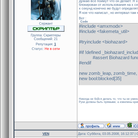
Думаю все поймут что он делает. Я х
блокирован от использования на x се
x секунд конечно же будут определят
Я кое что написал , но интервал там 
Вот :
Code
Сержант
#include <amxmodx>
#include <fakemeta_util>
Группа: Скриптеры
Сообщений:
21
#tryinclude <biohazard>
Репутация:
1
Статус:
Не в сети
#if !defined _biohazard_inclu
#assert Biohazard functio
#endif
new zomb_leap, zomb_time, 
new bool:blocked[35]
public plugin_init()
{
register_plugin("Bio LongJu
Никогда не бойся делать то, что ты не уме
Руки должны быть прямыми, а извилины крив
if (!is_biomod_active()) p
zomb_leap = register_cvar
zomb_time = register_cvar
zomb_interval = register_c
register_forward(FM_Playe
}
VEN
Дата: Суббота, 03.05.2008, 16:12:37 