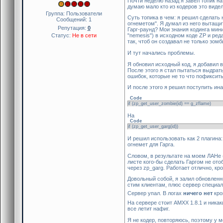
Почти неделю назад я завел топик н
думаю мало кто из кодеров это видел
Группа: Пользователи
Суть топика в чем: я решил сделать 
Сообщений:
1
огнеметом". Я думал из него вытащить
Репутация:
0
Гарг-раунд? Мои знания кодинга мини
Статус:
Не в сети
"nemesis") в исходном коде ZP и ред
так, чтоб он создавал не только зомби
И тут начались проблемы.
Я обновил исходный код, я добавил вс
После этого я стал пытаться выдрать 
ошибок, которые не то что пофиксить 
И после этого я решил поступить ина
Code
if (zp_get_user_zombie(id) == g_zflame)
На
Code
if (zp_get_user_garg(id))
И решил использовать как 2 плагина:
огнемет для Гарга.
Словом, в результате на моем ЛАНе 
листе кого-бы сделать Гаргом не ото
через zp_garg. Работает отлично, кр
Довольный собой, я залил обновленн
стим клиентам, плюс сервер специаль
Сервер упал. В логах
ничего нет
кро
На сервере стоит АМХХ 1.8.1 и никак
все летит нафиг.
Я не кодер, повторяюсь, поэтому у 