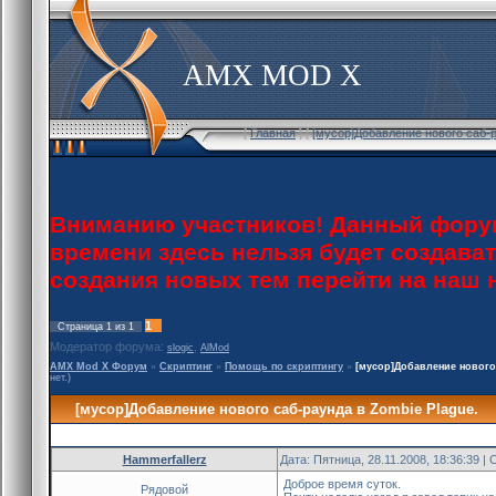
AMX MOD X
[
Главная
] [
[мусор]Добавление нового саб-р
Вниманию участников! Данный форум
времени здесь нельзя будет создава
создания новых тем перейти на наш
1
Страница
1
из
1
Модератор форума:
,
slogic
AlMod
AMX Mod X Форум
»
Скриптинг
»
Помощь по скриптингу
»
[мусор]Добавление нового 
нет.)
[мусор]Добавление нового саб-раунда в Zombie Plague.
Hammerfallerz
Дата: Пятница, 28.11.2008, 18:36:39 
Доброе время суток.
Рядовой