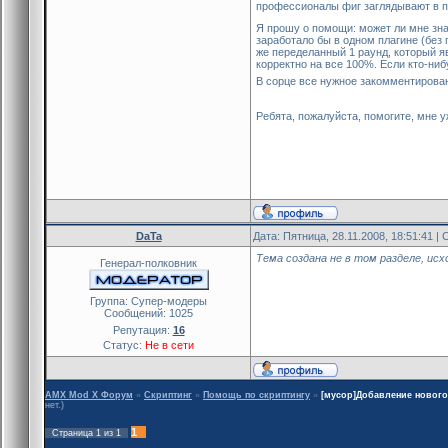
профессионалы фиг заглядывают в п
Я прошу о помощи: может ли мне зна
заработало бы в одном плагине (без 
же переделанный 1 раунд, который яв
корректно на все 100%. Если кто-ниб
В сорце все нужное закомментированн
Ребята, пожалуйста, помогите, мне 
DaTa
Дата: Пятница, 28.11.2008, 18:51:41 
Тема создана не в том разделе, ис
Генерал-полковник
Группа: Cупер-модеры
Сообщений:
1025
Репутация:
16
Статус:
Не в сети
AMX Mod X Форум
»
Скриптинг
»
Помощь по скриптингу
»
[мусор]Добавление нового 
нет.)
1
Страница
1
из
1