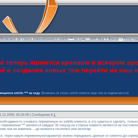
[
Возможно ли узнать изменяющиюся setinfo *** на ходу. - AMX Mod X Форум
] [
Регистра
теперь является архивом и вскором вре
ия и создания новых тем перейти на наш
ющиюся setinfo *** на ходу.
(Возможно ли узнать setinfo клиента чаще чем он подключаеться)
1.12.2008, 00:34:08 | Сообщение #
1
обходимость узнавать переменную из setinfo клиента, и это удаеться сделать, только 1
а же переменная *** меняется каждые 30 секунд на стороне клиента является не посто
ию она не изменна.... до момента reconnect или nextmap.
рсе, через какую переменную(параметр) можно передовать данные от клиента до серве