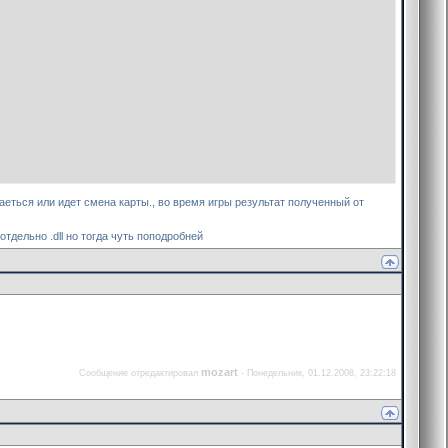
ючаеться или идет смена карты., во время игры результат полученный от
тдельно .dll но тогда чуть поподробней
mozart
Сообщение отредактировал
-
Понедельник, 01.12.2008, 23:22:18