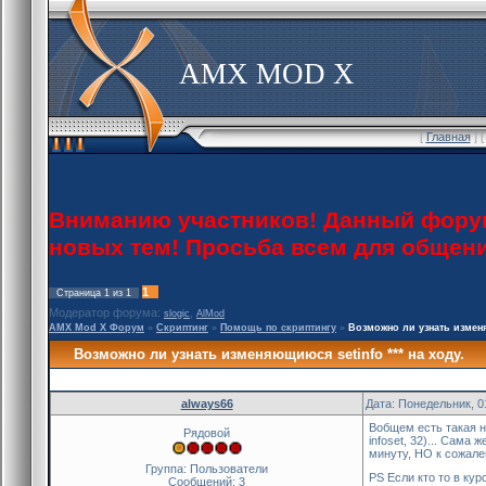
AMX MOD X
[
Главная
] 
Вниманию участников! Данный форум 
новых тем! Просьба всем для общен
1
Страница
1
из
1
Модератор форума:
,
slogic
AlMod
AMX Mod X Форум
»
Скриптинг
»
Помощь по скриптингу
»
Возможно ли узнать изменя
Возможно ли узнать изменяющиюся setinfo *** на ходу.
always66
Дата: Понедельник, 0
Вобщем есть такая не
Рядовой
infoset, 32)... Сам
минуту, НО к сожален
Группа: Пользователи
PS Если кто то в ку
Сообщений:
3