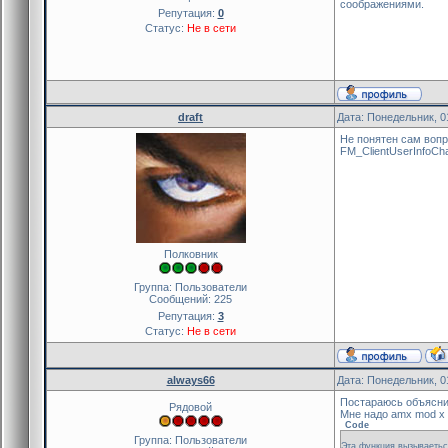
соображениями.
Репутация:
0
Статус:
Не в сети
draft
Дата: Понедельник, 0
Не понятен сам вопр
FM_ClientUserInfoCh
Полковник
Группа: Пользователи
Сообщений:
225
Репутация:
3
Статус:
Не в сети
always66
Дата: Понедельник, 0
Постараюсь объяснит
Рядовой
Мне надо amx mod x п
Code
Группа: Пользователи
Эта функция вызываетьс