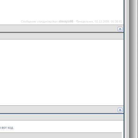
always66
Сообщение отредактировал
-
Понедельник, 01.12.2008, 00:38:41
 вот код