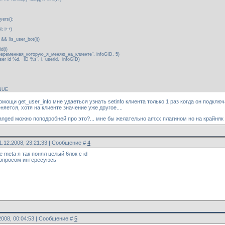
ers();
; i++)
&& !is_user_bot(i))
d(i)
переменная_которую_я_меняю_на_клиенте", infoGID, 5)
 id %d, ID %s", i, userid, infoGID)
NUE
омощи get_user_info мне удаеться узнать setinfo клиента только 1 раз когда он подкл
еняется, хотя на клиенте значение уже другое....
anged можно поподробней про это?... мне бы желательно amxx плагином но на крайняк о
1.12.2008, 23:21:33 | Сообщение #
4
e meta я так понял целый 6лок c id
вопросом интересуюсь
2008, 00:04:53 | Сообщение #
5