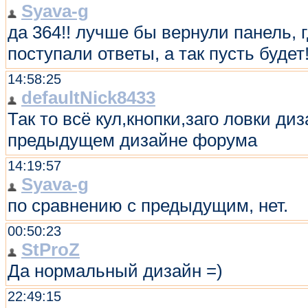
Syava-g
да 364!! лучше бы вернули панель, 
поступали ответы, а так пусть будет!
14:58:25
defaultNick8433
Так то всё кул,кнопки,заго ловки ди
предыдущем дизайне форума
14:19:57
Syava-g
по сравнению с предыдущим, нет.
00:50:23
StProZ
Да нормальный дизайн =)
22:49:15