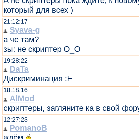
А не скриптеры пока ждите, к новом
который для всех )
21:12:17
Syava-g
а че там?
зы: не скриптер О_О
19:28:22
DaTa
Дискриминация :E
18:18:16
AlMod
скриптеры, загляните ка в свой фор
12:27:23
PomanoB
ждём