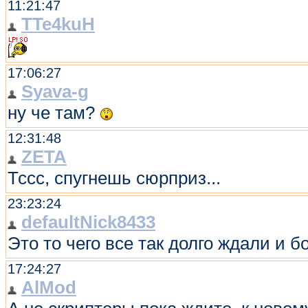
11:21:47
TTe4kuH
17:06:27
Syava-g
ну че там?
12:31:48
ZETA
Тссс, спугнешь сюрприз...
23:23:24
defaultNick8433
Это то чего все так долго ждали и 
17:24:27
AlMod