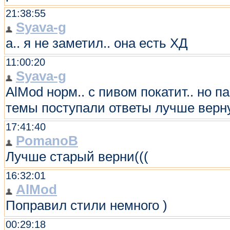
21:38:55
Syava-g
а.. я не заметил.. она есть ХД
11:00:20
Syava-g
AlMod норм.. с пивом покатит.. но п
темы поступали ответы лучше верну
17:41:40
PomanoB
Лучше старый верни(((
16:32:01
AlMod
Поправил стили немного )
00:29:18