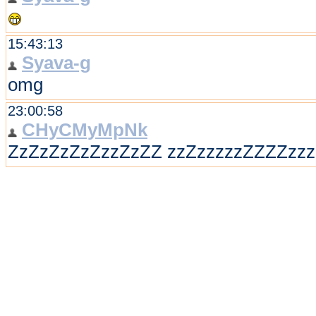
15:43:13
Syava-g
omg
23:00:58
CHyCMyMpNk
ZzZzZzZzZzzZzZZ zzZzzzzzZZZZzz