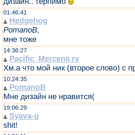
дизайн.. терпимо
01:46:41
Hedgehog
PomanoB
,
мне тоже
14:36:27
Pacific_Mercena ry
Хм.а что мой ник (второе слово) с
10:24:35
PomanoB
Мне дизайн не нравится(
19:06:29
Syava-g
shit!