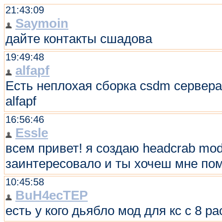
21:43:09
Saymoin
дайте контакты сшадова
19:49:48
alfapf
Есть неплохая сборка csdm сервера(
alfapf
16:56:46
Essle
всем привет! я создаю headcrab mod 
заинтересовало и ты хочеш мне помо
10:45:58
BuH4ecTEP
есть у кого дьябло мод для кс с 8 р