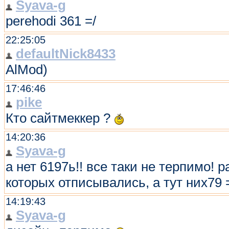
Syava-g
perehodi 361 =/
22:25:05
defaultNick8433
AlMod)
17:46:46
pike
Кто сайтмеккер ?
14:20:36
Syava-g
а нет 6197ь!! все таки не терпимо!
которых отписывались, а тут них79 
14:19:43
Syava-g