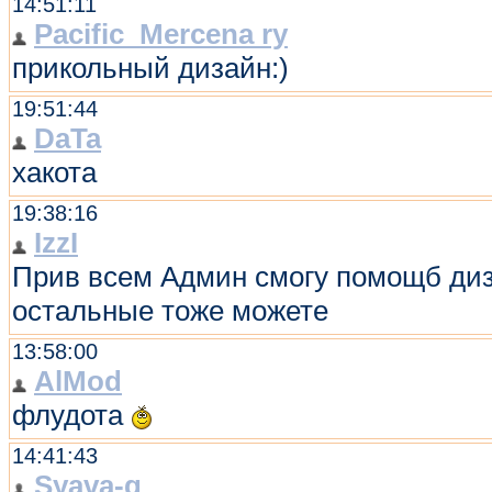
14:51:11
Pacific_Mercena ry
прикольный дизайн:)
19:51:44
DaTa
хакота
19:38:16
IzzI
Прив всем Админ смогу помощб диз
остальные тоже можете
13:58:00
AlMod
флудота
14:41:43
Syava-g