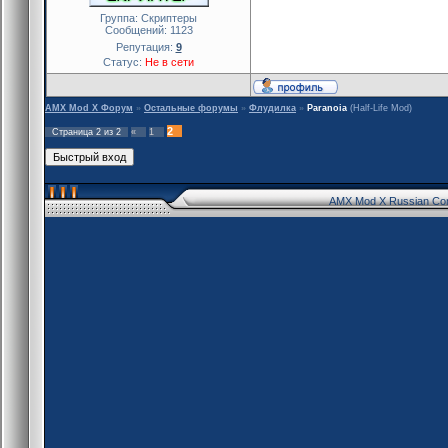
Группа: Скриптеры
Сообщений:
1123
Репутация:
9
Статус:
Не в сети
AMX Mod X Форум
»
Остальные форумы
»
Флудилка
»
Paranoia
(Half-Life Mod)
2
Страница
2
из
2
«
1
AMX Mod X Russian Co