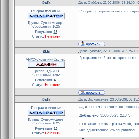
DaTa
Дата: Суббота, 22.03.2008, 19:14:38 
Генерал-полковник
Распрыг не убрали, можно по казарм
Группа: Cупер-модеры
Сообщений:
1025
Репутация:
16
Статус:
Не в сети
VEN
Дата: Суббота, 22.03.2008, 20:57:49 
2programmers: Зато это open source -
AMXX-Скриптинг-Эксперт
Группа: Админы
Сообщений:
1892
Репутация:
45
Статус:
Не в сети
DaTa
Дата: Воскресенье, 23.03.2008, 02:13
аа, я понял что за косяк: он скопир
Генерал-полковник
Добавлено
(2008-03-23, 2:13 Am)
---------------------------------------------
Группа: Cупер-модеры
Сообщений:
1025
ох и глюки, они смотрят на меня, ст
Репутация:
16
мне единственное что понравилось -
Статус:
Не в сети