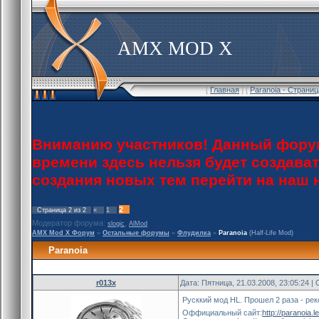
AMX MOD X
[
Главная
] [
Paranoia - Страни
Вниманию участников! Данный форум
времени здесь нельзя будет создава
создания новых тем перейти на наш
2
Страница
2
из
2
«
1
Модератор форума:
,
slogic
AlMod
AMX Mod X Форум
»
Остальные форумы
»
Флудилка
»
Paranoia
(Half-Life Mod)
Paranoia
r013x
Дата: Пятница, 21.03.2008, 23:05:24 
Русккий мод HL. Прошел 2 раза - р
Оффициальный сайт:
http://paranoia.l