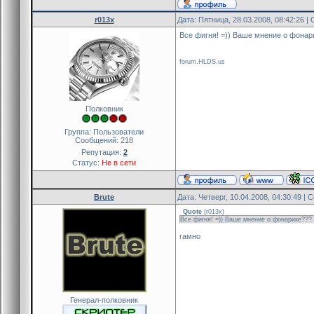
r013x
Дата: Пятница, 28.03.2008, 08:42:26 
Все фигня! =)) Ваше мнение о фонар
forum.HLDS.us
Полковник
Группа: Пользователи
Сообщений:
218
Репутация:
2
Статус:
Не в сети
Brute
Дата: Четверг, 10.04.2008, 04:30:49 |
Quote
(
r013x
)
Все фигня! =)) Ваше мнение о фонарике???
гамно
Генерал-полковник