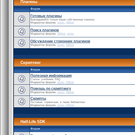
Плагины
Форум
Готовые плагины
Выкладывайте только ваши собственные плагины
Модератор форума:
slogic
,
AlMod
Поиск плагинов
Модератор форума:
AlMod
,
slogic
Обсуждение сторонних плагинов
Модератор форума:
slogic
,
AlMod
Скриптинг
Форум
Полезная информация
Статьи, учебники, FAQ
Модератор форума:
slogic
,
AlMod
Помощь по скриптингу
Модератор форума:
slogic
,
AlMod
Скрипты
Тестовые, сервисные, а также библиотеки
Модератор форума:
slogic
,
AlMod
Half-Life SDK
Форум