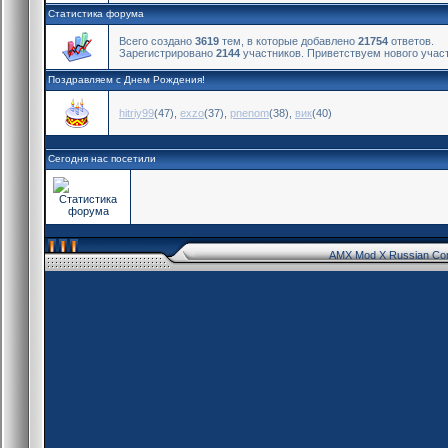
Статистика форума
Всего создано
3619
тем, в которые добавлено
21754
ответов.
Зарегистрировано
2144
участников. Приветствуем нового учас
Поздравляем с Днем Рождения!
hitriy99
(47)
,
exzo
(37)
,
pnenom
(38)
,
вик
(40)
Сегодня нас посетили
AMX Mod X Russian Co