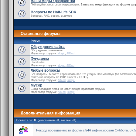
Ваши моды / разработки
Публикуйте здесь свои модификации.
Заливать модификации на форум зап
Вопросы по Half-Life SDK
Вопросы, FAQ, советы и другое
Остальные форумы
Форум
Обсуждение сайта
Обсуждение, пожелания
Модератор форума:
slogic
,
AlMod
Флудилка
Flood rules!
Модератор форума:
slogic
,
AlMod
Любые вопросы
Все вопросы. Можете спрашивать все что угодно. Как минимум (по возможности
ответы на вопросы по PHP, Pascal и СОФТу
Модератор форума:
AlMod
,
slogic
Мусор
Сюда попадают темы, не отвечающие правилам форума
Модератор форума:
AlMod
,
slogic
Дополнительная информация
Посетители:
0
(участников -
0
, гостей -
0
)
Рекорд посещаемости форума
544
зафиксирован Суббота, 07:50