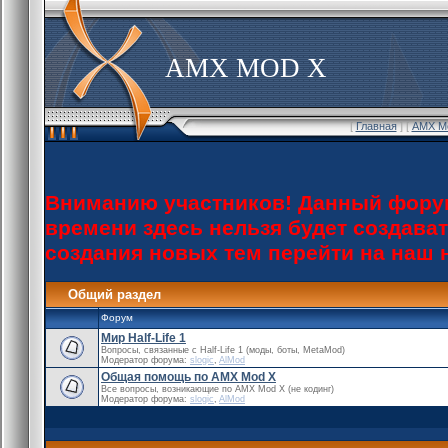
AMX MOD X
[
Главная
] [
AMX M
Вниманию участников! Данный форум
времени здесь нельзя будет создава
создания новых тем перейти на наш
Общий раздел
Форум
Мир Half-Life 1
Вопросы, связанные с Half-Life 1 (моды, боты, MetaMod)
Модератор форума:
slogic
,
AlMod
Общая помощь по AMX Mod X
Все вопросы, возникающие по АМХ Mod Х (не кодинг)
Модератор форума:
slogic
,
AlMod