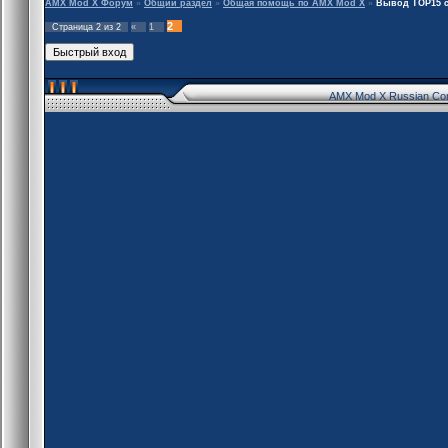
AMX Mod X Форум
»
Общий раздел
»
Общая помощь по AMX Mod X
»
Вывод TOP15 с
2
Страница
2
из
2
«
1
AMX Mod X Russian Co