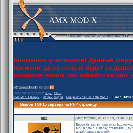
AMX MOD X
[
Главная
] [
Вывод TOP15 сервера на PHP с
Вниманию участников! Данный форум
времени здесь нельзя будет создава
создания новых тем перейти на наш
2
Страница
2
из
2
«
1
Модератор форума:
,
slogic
AlMod
AMX Mod X Форум
»
Общий раздел
»
Общая помощь по AMX Mod X
»
Вывод TOP15 с
Вывод TOP15 сервера на PHP страницу
pike
Дата: Вторник, 01.12.2009, 21:40:04 
Вроде бы как тут оригинал
http://www
Мой в атаче. В папку статистики , пу
дизайн правь под себя.