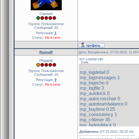
Сержант
Группа: Пользователи
Сообщений:
25
Репутация:
1
Статус:
Не в сети
RunneR
Дата: Воскресенье, 07.03.2010, 11:28
вот сервер.кфг
Рядовой
Code
Группа: Пользователи
mp_logdetail 0
Сообщений:
16
mp_logmessages 1
Репутация:
0
mp_logecho 0
Статус:
Не в сети
mp_logfile 3
mp_autokick 0
mp_autocrosshair 0
mp_autoteambalance 0
mp_buytime 0.25
mp_consistency 1
mp_c4timer 35
mp_fadetoblack 0
mp_flashlight 1
Добавлено
(07.03.2010, 09:23:16)
mp_forcechasecam 0
---------------------------------------------