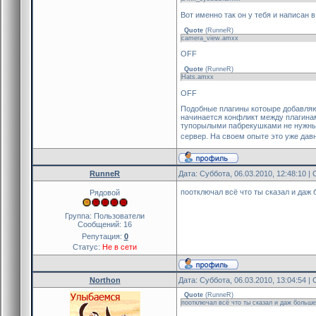
Вот именно так он у тебя и написан в p
Quote
(
RunneR
)
camera_view.amxx
OFF
Quote
(
RunneR
)
Hats.amxx
OFF
Подобные плагины котоыре добавляют
начинается конфликт между плагинам
тупорылыми пабрекушками не нужными
сервер. На своем опыте это уже дав
RunneR
Дата: Суббота, 06.03.2010, 12:48:10 
поотключал всё что ты сказал и даж
Рядовой
Группа: Пользователи
Сообщений:
16
Репутация:
0
Статус:
Не в сети
Northon
Дата: Суббота, 06.03.2010, 13:04:54 
Quote
(
RunneR
)
поотключал всё что ты сказал и даж больше