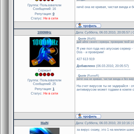
Группа: Пользователи
ничё она не кривая, чистая винда и б
Сообщений:
16
Репутация:
0
Статус:
Не в сети
1000MHz
Дата: Суббота, 06.03.2010, 20:05:57 
Quote
(
MaIN
)
дай айпи своего сервера. проверим твой ан
Я уже пол года нез апускаю сервер - 
Dos - и проверим!
427 613 919
Добавлено
(06.03.2010, 20:05:57)
---------------------------------------------
Сержант
Quote
(
RunneR
)
ничё она не кривая, чистая винда и без вир
Группа: Пользователи
Сообщений:
25
На счет вирусов ты не задирайся - о
Репутация:
1
антивирусом может годами в компе си
Статус:
Не в сети
MaIN
Дата: Суббота, 06.03.2010, 20:10:16 
за вирус скажу, это 1 на милион шанс