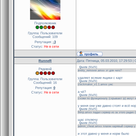
Подполковник
Группа: Пользователи
Сообщений:
109
Репутация:
-3
Статус:
Не в сети
RunneR
Дата: Пятница, 05.03.2010, 17:29:53 
Quote
(
MaIN
)
Рядовой
entity_remover.amxx эт для чего?
удаляет всякие ящики с карт
Группа: Пользователи
Quote
(
MaIN
)
Сообщений:
16
clockmaker_v1.1.amxx ужс
Репутация:
0
а чё?
Статус:
Не в сети
Quote
(
MaIN
)
схожи по функционалу (скрывают ip) могут 
у меня они уже давно стоят и всё но
Quote
(
MaIN
)
hlmp.amxx падал сервер из за этого радио
щас отключу
Quote
(
MaIN
)
admin_cheat.amxx плагин карявый сервер у 
и этот давно у меня и норм было