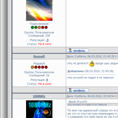
Подполковник
Группа: Пользователи
Сообщений:
109
Репутация:
-3
Статус:
Не в сети
RunneR
Дата: Суббота, 06.03.2010, 21:40:28 
ппц чё делать!!!
вроде щас редше
Рядовой
Добавлено
(06.03.2010, 21:40:28)
Группа: Пользователи
---------------------------------------------
Сообщений:
16
ппц лучшеб он падал а не зависал
Репутация:
0
Статус:
Не в сети
1000MHz
Дата: Суббота, 06.03.2010, 22:40:54 
Quote
(
RunneR
)
ппц лучшеб он падал а не зависал
По мне так идиальный сервер тот кот
же что-то упустил или перемудрил в
с сервером что либо было не так я о