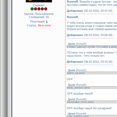
RunneR
, Выруби и удали бустер - в
бустера сервер падал, после чгео уд
Сержант
Добавлено
(06.03.2010, 03:07:44)
---------------------------------------------
Группа: Пользователи
RunneR
,
Сообщений:
25
Репутация:
1
У тебя очень много плагинов типо как
Статус:
Не в сети
падал всегда когда я ставил какие н
блоков котоыре мне сервер крашили.
Добавлено
(06.03.2010, 03:08:49)
---------------------------------------------
Quote
(
RunneR
)
а может зависает потому что у меня в дпро
ПОтмоу тчо у тебя вообще всякого "г
каша мола - чего только нет.
Добавлено
(06.03.2010, 03:15:44)
---------------------------------------------
Quote
(
RunneR
)
admin_sql.amxx
OFF
Quote
(
RunneR
)
entity_remover.amxx
OFF вообще накуй!
Quote
(
RunneR
)
blockmaker_v4.01.amxx
OFF вообще накуй без раздумия!
Quote
(
RunneR
)
a mx_sysbizz.amxx