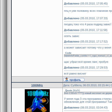
Добавлено
(05.03.2010, 17:05:45)
---------------------------------------------
ппц я уже половину всех плагинов пр
Добавлено
(05.03.2010, 17:07:33)
---------------------------------------------
пиздец токо что 4 раза подряд завис!
Добавлено
(05.03.2010, 17:11:58)
---------------------------------------------
опять завис
Добавлено
(05.03.2010, 17:17:52)
---------------------------------------------
а может зависает потому что у меня
Code
ValidInfoFields_cstrike = \_vgui_menus\_cl_a
щас убрал всё кроме ланг, пробую
Добавлено
(05.03.2010, 17:29:53)
---------------------------------------------
всё равно виснит
1000MHz
Дата: Суббота, 06.03.2010, 03:15:44 
Quote
(
MaIN
)
Anti CSDoS *****)) новый експлоит не держи
У меня года 3 эта программа стояла 
обновление для этой программы! Так 
Добавлено
(06.03.2010, 03:04:43)
---------------------------------------------