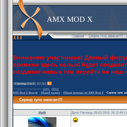
AMX MOD X
[
Главная
] [
Сервер тупо зависает!!! -
Вниманию участников! Данный форум
времени здесь нельзя будет создава
создания новых тем перейти на наш
2
Страница
2
из
2
«
1
Модератор форума:
,
slogic
AlMod
AMX Mod X Форум
»
Общий раздел
»
Общая помощь по AMX Mod X
»
Сервер тупо зав
Сервер тупо зависает!!!
MaIN
Дата: Пятница, 05.03.2010, 16:12:45 