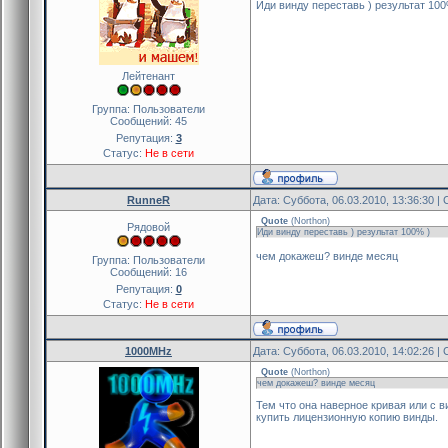
Иди винду переставь ) результат 100
Лейтенант
Группа: Пользователи
Сообщений:
45
Репутация:
3
Статус:
Не в сети
RunneR
Дата: Суббота, 06.03.2010, 13:36:30 
Quote
(
Northon
)
Рядовой
Иди винду переставь ) результат 100% )
чем докажеш? винде месяц
Группа: Пользователи
Сообщений:
16
Репутация:
0
Статус:
Не в сети
1000MHz
Дата: Суббота, 06.03.2010, 14:02:26 
Quote
(
Northon
)
чем докажеш? винде месяц
Тем что она наверное кривая или с 
купить лицензионную копию винды.