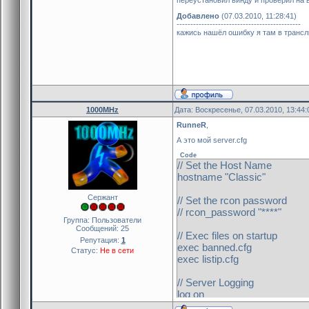
переустановил винду и проверил на вир
mp_forcecamera 0
mp_footsteps 1
Добавлено
(07.03.2010, 11:28:41)
---------------------------------------------
mp_freezetime 0
кажись нашёл ошибку я там в трансл
mp_friendlyfire 0
mp_hostagepenalty 0
mp_limitteams 2
mp_maxrounds 0
mp_playerid 1
mp_roundtime 3.00
mp_timelimit 25
1000MHz
Дата: Воскресенье, 07.03.2010, 13:44
mp_tkpunish 0
RunneR
,
mp_startmoney 1000
А это мой server.cfg
sv_aim 0
sv_airaccelerate 150
Code
// Set the Host Name
sv_airmove 1
hostname "Classic"
sv_allowdownload 1
sv_allowupload 1
Сержант
// Set the rcon password
sv_alltalk 1
// rcon_password "****"
sv_cheats 0
Группа: Пользователи
sv_clienttrace 1
Сообщений:
25
// Exec files on startup
sv_clipmode 0
Репутация:
1
exec banned.cfg
sv_friction 4
Статус:
Не в сети
exec listip.cfg
sv_gravity 800
sv_lan_rate 25000
// Server Logging
sv_maxrate 25000
log on
sv_maxspeed 320
mp_logdetail 0
sv_maxunlag 0.5