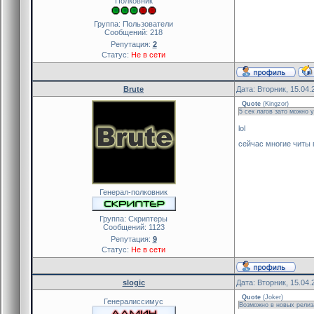
Полковник
Группа: Пользователи
Сообщений:
218
Репутация:
2
Статус:
Не в сети
Brute
Дата: Вторник, 15.04.
Quote
(
Kingzor
)
5 сек лагов зато можно у
lol
сейчас многие читы 
Генерал-полковник
Группа: Скриптеры
Сообщений:
1123
Репутация:
9
Статус:
Не в сети
slogic
Дата: Вторник, 15.04.
Quote
(
Joker
)
Генералиссимус
Возможно в новых рели