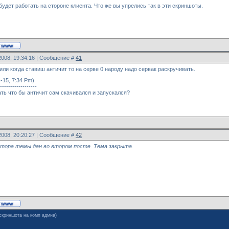
будет работать на стороне клиента. Что же вы упрелись так в эти скриншоты.
2008, 19:34:16 | Сообщение #
41
или когда ставиш античит то на серве 0 народу надо сервак раскручивать.
-15, 7:34 Pm)
------------------
ать что бы античит сам скачивался и запускался?
2008, 20:20:27 | Сообщение #
42
тора темы дан во втором посте. Тема закрыта.
скриншота на комп адмна)