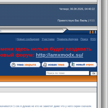
Четверг, 06.08.2026, 04:40:22
Приветствую Вас
Гость
|
RSS
д
]
[
Новые сообщения
·
Участники
·
Правила форума
·
Поиск
·
RSS
]
мени здесь нельзя будет создавать
 новый форум:
http://amxmodx.su/
ачиватся 1 сек я думаю не кто не заметит даже что у него скрин скачали.