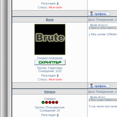
Репутация:
0
Статус:
Не в сети
Brute
Дата: Понедельник, 1
Quote
(
Kingzor
)
у меня в сетки скорость
у Мну унлим 128кбит
Генерал-полковник
Группа: Скриптеры
Сообщений:
1123
Репутация:
9
Статус:
Не в сети
Kingzor
Дата: Понедельник, 1
Quote
(
Brute
)
Сержант
у Мну унлим 128кбит/сек
5 сек лагов зато мож
Группа: Пользователи
Сообщений:
24
Репутация:
0