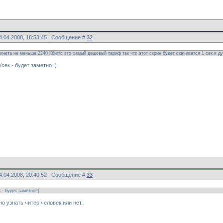
4.04.2008, 18:53:45 | Сообщение #
32
 инета не меньше 2240 Кбит/с это самый дешовый тариф так что этот скрин будет скачиватся 1 сек я ду
/сек - будет заметно=)
4.04.2008, 20:40:52 | Сообщение #
33
 - будет заметно=)
но узнать читер человек или нет.