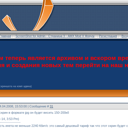
Главная
] [
ScreenShot for Admin - Страница 3 - AMX Mod X Форум
] [
Регистрация
] [
Вхо
теперь является архивом и вскором вре
ия и создания новых тем перейти на наш
скриншота на комп адмна)
4.04.2008, 15:53:00 | Сообщение #
31
скрин в формате jpg он будет весить 150-200кб
-14, 3:53 Pm)
------------------
сть инета не меньше 2240 Кбит/с это самый дешовый тариф так что этот скрин будет ск