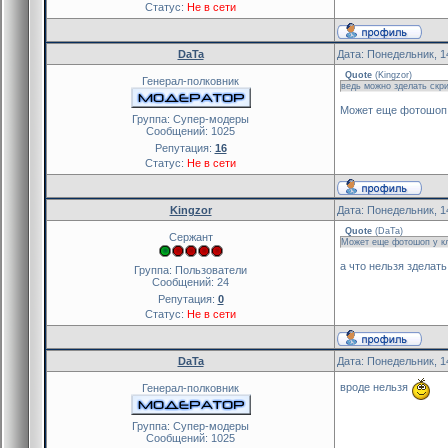
Статус:
Не в сети
DaTa
Дата: Понедельник, 1
Quote
(
Kingzor
)
Генерал-полковник
ведь можно зделать скри
Может еще фотошоп у
Группа: Cупер-модеры
Сообщений:
1025
Репутация:
16
Статус:
Не в сети
Kingzor
Дата: Понедельник, 1
Quote
(
DaTa
)
Сержант
Может еще фотошоп у кл
а что нельзя зделать
Группа: Пользователи
Сообщений:
24
Репутация:
0
Статус:
Не в сети
DaTa
Дата: Понедельник, 1
вроде нельзя
Генерал-полковник
Группа: Cупер-модеры
Сообщений:
1025