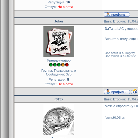
Репутация:
16
Статус:
Не в сети
Joker
Дата: Вторник, 15.04.
DaTa
, а LAC умееее
Значит выхода еще 
One death is a Tragedy
One million is a Statistic..
Генерал-майор
Группа: Пользователи
Сообщений:
375
Репутация:
5
Статус:
Не в сети
r013x
Дата: Вторник, 15.04.
Можно спросить у Luc
forum.HLDS.us