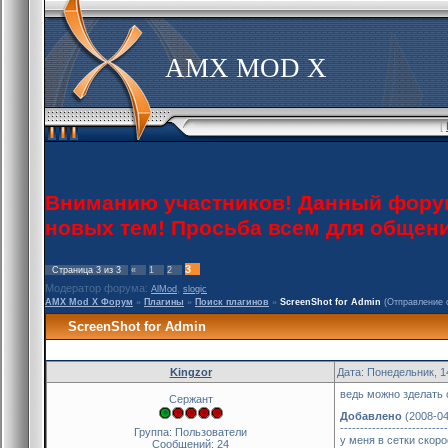
AMX MOD X
[
Вниманию участников! Данный форум 
новых тем! Просьба всем для общен
3
Страница
3
из
3
«
1
2
Модератор форума:
,
AlMod
slogic
AMX Mod X Форум
»
Плагины
»
Поиск плагинов
»
ScreenShot for Admin
(Отправление 
ScreenShot for Admin
Kingzor
Дата: Понедельник, 1
ведь можно зделать 
Сержант
Добавлено
(2008-04
---------------------------
Группа: Пользователи
у меня в сетки скоро
Сообщений:
24