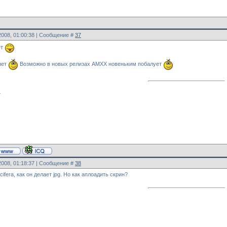
2008, 01:00:38 | Сообщение #
37
ет
нет
Возможно в новых релизах AMXX новеньким побалует
.
2008, 01:18:37 | Сообщение #
38
ifera, как он делает jpg. Но как аплоадить скрин?