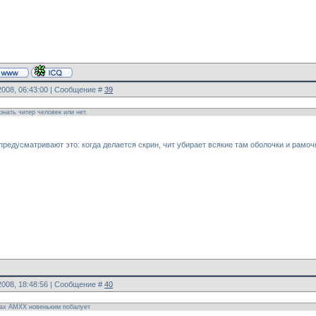
2008, 06:43:00 | Сообщение #
39
знать читер человек или нет.
предусматривают это: когда делается скрин, чит убирает всякие там оболочки и рамоч
2008, 18:48:56 | Сообщение #
40
зах AMXX новеньким побалует