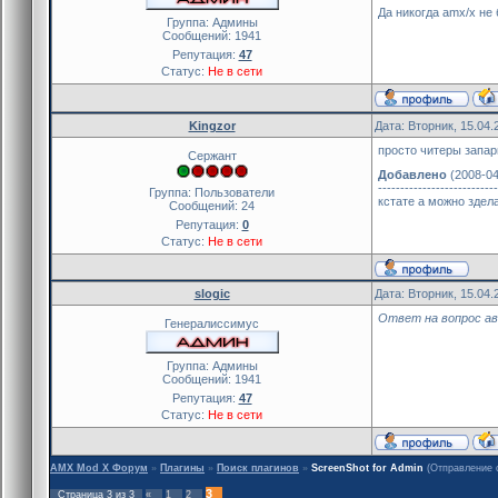
Да никогда amx/x не 
Группа: Админы
Сообщений:
1941
Репутация:
47
Статус:
Не в сети
Kingzor
Дата: Вторник, 15.04.
просто читеры запар
Сержант
Добавлено
(2008-04
---------------------------
Группа: Пользователи
кстате а можно здел
Сообщений:
24
Репутация:
0
Статус:
Не в сети
slogic
Дата: Вторник, 15.04.
Ответ на вопрос ав
Генералиссимус
Группа: Админы
Сообщений:
1941
Репутация:
47
Статус:
Не в сети
AMX Mod X Форум
»
Плагины
»
Поиск плагинов
»
ScreenShot for Admin
(Отправление 
3
Страница
3
из
3
«
1
2