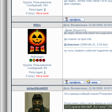
Да ладно. Зачем тебе такое? есть ку
Группа: Пользователи
фан сервера.
Сообщений:
243
Репутация:
3
Статус:
Не в сети
REDs
Дата: Воскресенье, 21.06.2009, 02:33
Quote
(
|NegativkO|
)
Да ладно. Зачем тебе такое? есть куда бол
Да плагин та простой...
Добавлено
(2009-06-21, 2:33 Am)
---------------------------------------------
ну хоть скажите событие поднятия ор
Лейтенант
Группа: Пользователи
Сообщений:
69
Репутация:
1
Статус:
Не в сети
defaultNick8433
Дата: Воскресенье, 21.06.2009, 10:47
Это наипростейший плагин?Попробуй
Раскручиваю сайты,ставлю трекера на хост