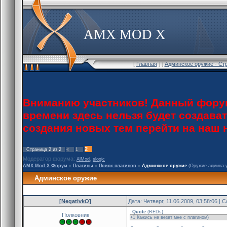
AMX MOD X
[
Главная
] [
Админское оружие - Ст
Вниманию участников! Данный форум
времени здесь нельзя будет создава
создания новых тем перейти на наш
2
Страница
2
из
2
«
1
Модератор форума:
,
AlMod
slogic
AMX Mod X Форум
»
Плагины
»
Поиск плагинов
»
Админское оружие
(Оружие админа у
Админское оружие
[NegativkO]
Дата: Четверг, 11.06.2009, 03:58:06 |
Quote
(
REDs
)
Полковник
+1 Кажись не везет мне с плагином)