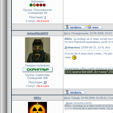
Лейтенант
Группа: Пользователи
Сообщений:
69
Репутация:
1
Статус:
Не в сети
defaultNick8433
Дата: Понедельник, 22.06.2009, 10:41
REDs
, ты вобще не в теме читай пос
Кстати РоманоВ выжожишь свой-то п
Добавлено
(2009-06-22, 10:41 Am)
---------------------------------------------
И если бы я знал,твои слова...Ну р
тему
Генерал-полковник
Раскручиваю сайты,ставлю трекера на хост
Группа: Скриптеры
Сообщений:
806
Репутация:
19
Статус:
Не в сети
REDs
Дата: Среда, 24.06.2009, 01:05:01 | 
Quote
(
defaultNick8433
)
REDs, ты вобще не в теме читай посты Кстати 
------------И если бы я знал,твои слова...