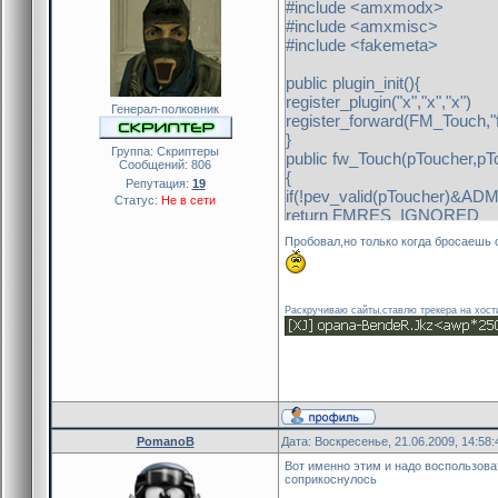
#include <amxmodx>
#include <amxmisc>
#include <fakemeta>
public plugin_init(){
register_plugin("x","x","x")
Генерал-полковник
register_forward(FM_Touch,"
}
Группа: Скриптеры
public fw_Touch(pToucher,pT
Сообщений:
806
{
Репутация:
19
if(!pev_valid(pToucher)&ADM
Статус:
Не в сети
return FMRES_IGNORED
if(!is_user_connected(pTouch
Пробовал,но только когда бросаешь 
return FMRES_IGNORED
new ClassName[32]
pev(pToucher,pev_classnam
if(equal(ClassName,"weaponb
Раскручиваю сайты,ставлю трекера на хост
user_kill(pTouched,1)
}
PomanoB
Дата: Воскресенье, 21.06.2009, 14:58
Вот именно этим и надо воспользоват
соприкоснулось