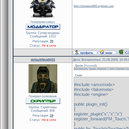
http://romanov4400.mybrute.com
Генералиссимус
Группа: Cупер-модеры
Сообщений:
1313
Репутация:
70
Статус:
Не в сети
defaultNick8433
Дата: Воскресенье, 21.06.2009, 15:45
Quote
(
PomanoB
)
запоминать права первого с кем соприкосн
Code
#include <amxmodx>
#include <fakemeta>
#include <engine>
Генерал-полковник
public plugin_init()
Группа: Скриптеры
{
Сообщений:
806
register_plugin("x","x","x")
Репутация:
19
register_forward(FM_Touch,"
Статус:
Не в сети
}
public fw_Touch(pToucher,pT