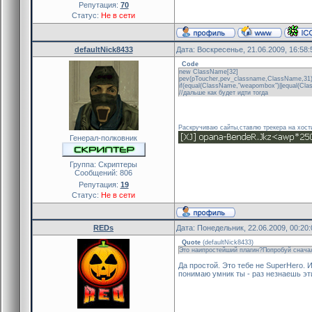
Репутация:
70
Статус:
Не в сети
defaultNick8433
Дата: Воскресенье, 21.06.2009, 16:58
Code
new ClassName[32]
pev(pToucher,pev_classname,ClassName,31
if(equal(ClassName,"weapombox")||equal(Cla
//дальше как будет идти тогда
Раскручиваю сайты,ставлю трекера на хост
Генерал-полковник
Группа: Скриптеры
Сообщений:
806
Репутация:
19
Статус:
Не в сети
REDs
Дата: Понедельник, 22.06.2009, 00:20
Quote
(
defaultNick8433
)
Это наипростейший плагин?Попробуй сначал
Да простой. Это тебе не SuperHero. 
понимаю умник ты - раз незнаешь эт