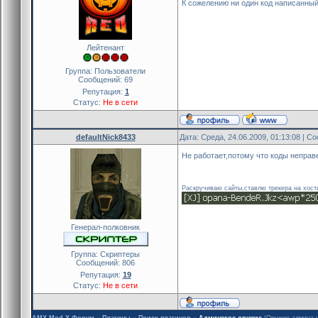
К сожелению ни один код написанный 
Лейтенант
Группа: Пользователи
Сообщений:
69
Репутация:
1
Статус:
Не в сети
defaultNick8433
Дата: Среда, 24.06.2009, 01:13:08 | 
Не работает,потому что коды неправ
Раскручиваю сайты,ставлю трекера на хост
Генерал-полковник
Группа: Скриптеры
Сообщений:
806
Репутация:
19
Статус:
Не в сети
AMX Mod X Форум
»
Плагины
»
Поиск плагинов
»
Админское оружие
(Оружие админа у