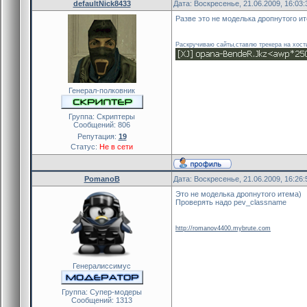
defaultNick8433
Дата: Воскресенье, 21.06.2009, 16:03
Разве это не моделька дропнутого и
Раскручиваю сайты,ставлю трекера на хост
Генерал-полковник
Группа: Скриптеры
Сообщений:
806
Репутация:
19
Статус:
Не в сети
PomanoB
Дата: Воскресенье, 21.06.2009, 16:26
Это не моделька дропнутого итема)
Проверять надо pev_classname
http://romanov4400.mybrute.com
Генералиссимус
Группа: Cупер-модеры
Сообщений:
1313