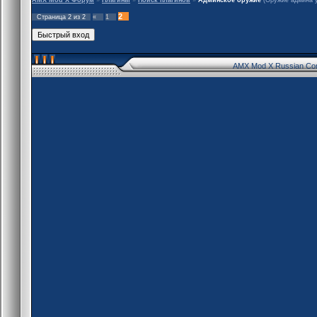
2
Страница
2
из
2
«
1
AMX Mod X Russian Co