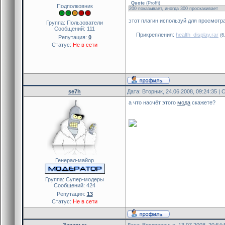
Quote
(
Proffi
)
Подполковник
200 показывает, иногда 300 проскакивает
этот плагин используй для просмотр
Группа: Пользователи
Сообщений:
111
Прикрепления:
health_display.rar
(6
Репутация:
0
Статус:
Не в сети
se7h
Дата: Вторник, 24.06.2008, 09:24:35 
а что насчёт этого
мода
скажете?
Генерал-майор
Группа: Cупер-модеры
Сообщений:
424
Репутация:
13
Статус:
Не в сети
Захарыч
Дата: Воскресенье, 13.07.2008, 20:54