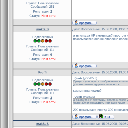
Группа: Пользователи
Сообщений:
251
Репутация:
2
Статус:
Не в сети
makSuS
Дата: Воскресенье, 15.06.2008, 19:26
а ты откуда HP смотришь? просто в 
Подполковник
показывается оно не способно более 
Группа: Пользователи
Сообщений:
111
Репутация:
0
Статус:
Не в сети
Proffi
Дата: Воскресенье, 15.06.2008, 19:38
Quote
(
gOOdRich
)
Подполковник
Предел существует с отображением количес
дополнительное здоровье пологается.
Группа: Пользователи
какими плагинами?
Сообщений:
117
Quote
(
makSuS
)
Репутация:
3
а ты откуда HP смотришь? просто в левом у
Статус:
Не в сети
более 300 хп показывать (или даже лимит - 
200 показывает, иногда 300 проскаки
makSuS
Дата: Воскресенье, 15.06.2008, 20:08