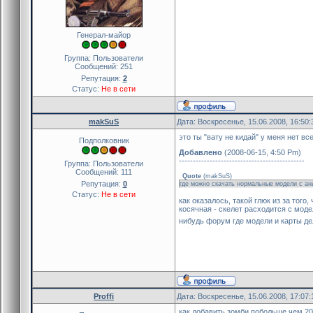
Генерал-майор
Группа: Пользователи
Сообщений:
251
Репутация:
2
Статус:
Не в сети
makSuS
Дата: Воскресенье, 15.06.2008, 16:50
это ты "вату не кидай" у меня нет в
Подполковник
Добавлено
(2008-06-15, 4:50 Pm)
---------------------------------------------
Группа: Пользователи
Сообщений:
111
Quote
(
makSuS
)
Репутация:
0
где можно скачать нормальные модели с ан
Статус:
Не в сети
как оказалось, такой глюк из за того,
косячная - скелет расходится с моде
нибудь форум где модели и карты д
Proffi
Дата: Воскресенье, 15.06.2008, 17:07
как добавить зомби побольше чем 20