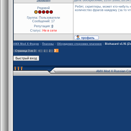
Ребят, скриптеры, может кто-нибут
Рядовой
количество фрагов каждому (за то ч
Группа: Пользователи
Сообщений:
17
Репутация:
0
Статус:
Не в сети
AMX Mod X Форум
»
Плагины
»
Обсуждение сторонних плагинов
»
Biohazard v1.91 (
3
Страница
3
из
3
«
1
2
AMX Mod X Russian Co