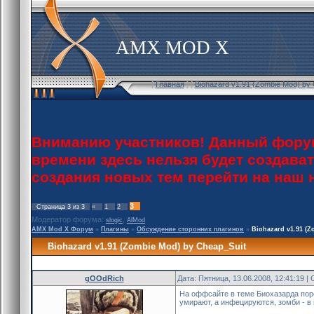
AMX MOD X
[
Главная
] [
Biohazard v1.91 (Zombie Mod) by
Вниманию участников! Данный форум
времени здесь нельзя будет создава
создания новых тем перейти на наш
3
Страница
3
из
3
«
1
2
Модератор форума:
,
slogic
AlMod
AMX Mod X Форум
»
Плагины
»
Обсуждение сторонних плагинов
»
Biohazard v1.91 (
Biohazard v1.91 (Zombie Mod) by Cheap_Suit
gOOdRich
Дата: Пятница, 13.06.2008, 12:41:19 
На оффсайте в теме Биохазарда поро
умирают, а инфецируются, зомби - в