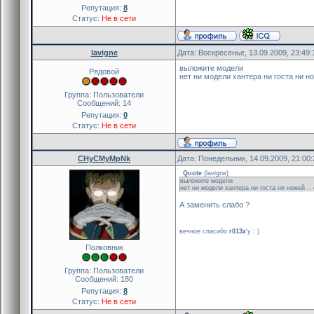
Репутация:
8
Статус:
Не в сети
lavigne
Дата: Воскресенье, 13.09.2009, 23:49
выложите модели
Рядовой
нет ни модели хантера ни госта ни нож
Группа: Пользователи
Сообщений:
14
Репутация:
0
Статус:
Не в сети
CHyCMyMpNk
Дата: Понедельник, 14.09.2009, 21:00
Quote
(
lavigne
)
выложите модели
нет ни модели хантера ни госта ни ножей .. 
А заменить слабо ?
вечное спасибо
r013x
'y : )
Полковник
Группа: Пользователи
Сообщений:
180
Репутация:
8
Статус:
Не в сети