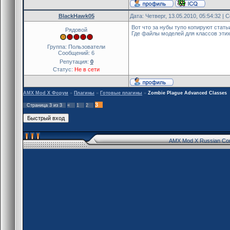
BlackHawk05
Дата: Четверг, 13.05.2010, 05:54:32 |
Вот что за нубы тупо копируют стат
Рядовой
Где файлы моделей для классов эти
Группа: Пользователи
Сообщений:
6
Репутация:
0
Статус:
Не в сети
AMX Mod X Форум
»
Плагины
»
Готовые плагины
»
Zombie Plague Advanced Classes
3
Страница
3
из
3
«
1
2
AMX Mod X Russian Co