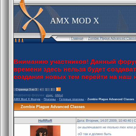
AMX MOD X
[
Главная
] [
Zombie Plague Advanced Class
Вниманию участников! Данный форум
времени здесь нельзя будет создава
создания новых тем перейти на наш
3
Страница
3
из
3
«
1
2
Модератор форума:
,
slogic
AlMod
AMX Mod X Форум
»
Плагины
»
Готовые плагины
»
Zombie Plague Advanced Classes
Zombie Plague Advanced Classes
HoRRoR
Дата: Вторник, 14.07.2009, 10:40:40 
он вылечивает не только тех кто р
оО так и должно быть