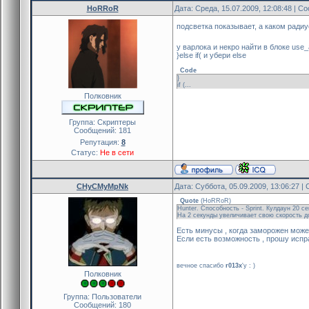
HoRRoR
Дата: Среда, 15.07.2009, 12:08:48 | 
подсветка показывает, а каком ради
у варлока и некро найти в блоке use_a
}else if( и убери else
Code
}
if (...
Полковник
Группа: Скриптеры
Сообщений:
181
Репутация:
8
Статус:
Не в сети
CHyCMyMpNk
Дата: Суббота, 05.09.2009, 13:06:27 
Quote
(
HoRRoR
)
Hunter. Способность - Sprint. Кулдаун 20 се
На 2 секунды увеличивает свою скорость д
Есть минусы , когда заморожен может 
Если есть возможность , прошу испр
вечное спасибо
r013x
'y : )
Полковник
Группа: Пользователи
Сообщений:
180