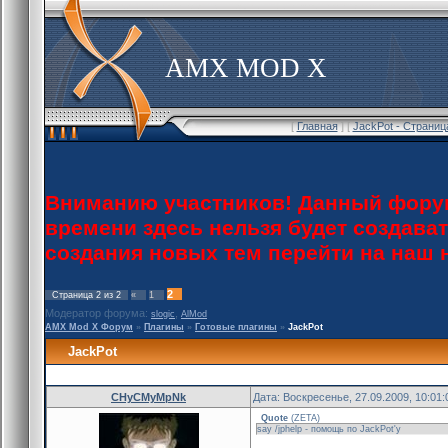
AMX MOD X
[
Главная
] [
JackPot - Страниц
Вниманию участников! Данный форум
времени здесь нельзя будет создава
создания новых тем перейти на наш
2
Страница
2
из
2
«
1
Модератор форума:
,
slogic
AlMod
AMX Mod X Форум
»
Плагины
»
Готовые плагины
»
JackPot
JackPot
CHyCMyMpNk
Дата: Воскресенье, 27.09.2009, 10:01
Quote
(
ZETA
)
say /jphelp - помощь по JackPot'у