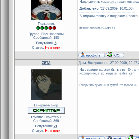
Надо менять команду , такая команда
Добавлено
(27.09.2009, 10:01:05)
---------------------------------------------
Выиграли фишку с подарком ( бесконе
Полковник
вечное спасибо
r013x
'y : )
Группа: Пользователи
Сообщений:
180
Репутация:
8
Статус:
Не в сети
ZETA
Дата: Воскресенье, 27.09.2009, 12:47
На сервере должен быть этот Extra It
исходнике, в zp_register_extra_item
Говори что думаешь и думай что говоришь..
Генерал-майор
Группа: Скриптеры
Сообщений:
369
Репутация:
21
Статус:
Не в сети