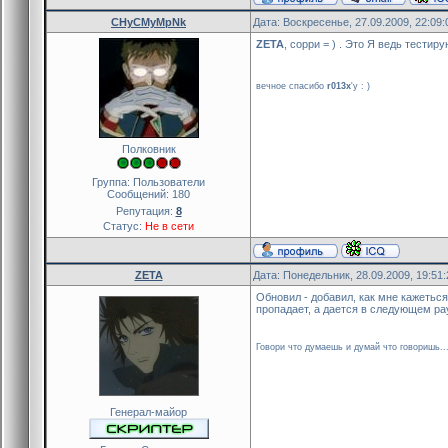
CHyCMyMpNk
Дата: Воскресенье, 27.09.2009, 22:09
ZETA
, сорри = ) . Это Я ведь тестир
вечное спасибо
r013x
'y : )
Полковник
Группа: Пользователи
Сообщений:
180
Репутация:
8
Статус:
Не в сети
ZETA
Дата: Понедельник, 28.09.2009, 19:51
Обновил - добавил, как мне кажетьс
пропадает, а дается в следующем рау
Говори что думаешь и думай что говоришь..
Генерал-майор