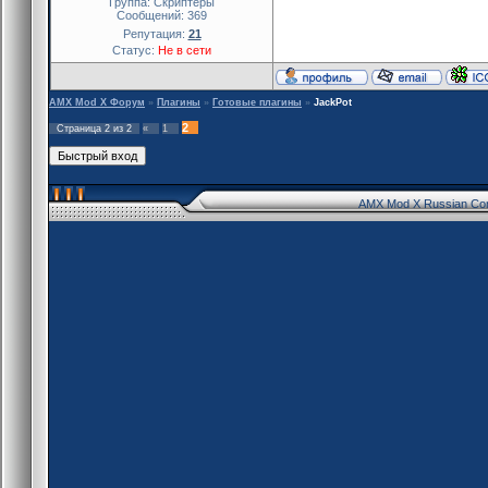
Группа: Скриптеры
Сообщений:
369
Репутация:
21
Статус:
Не в сети
AMX Mod X Форум
»
Плагины
»
Готовые плагины
»
JackPot
2
Страница
2
из
2
«
1
AMX Mod X Russian Co