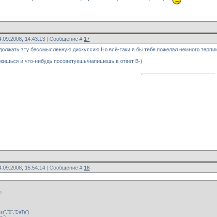
4.09.2008, 14:43:13 | Сообщение #
17
олжать эту бессмысленную дискуссию Но всё-таки я бы тебе пожелал немного терпимо
ржишься и что-нибудь посоветуешь/напишешь в ответ B-)
4.09.2008, 15:54:14 | Сообщение #
18
0
st","0","DaTa")
s")