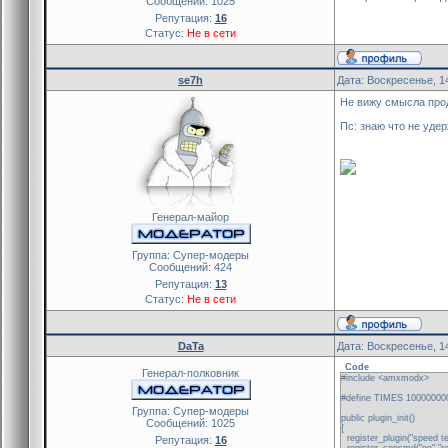
Сообщений:
1025
Репутация:
16
Статус:
Не в сети
se7h
Дата: Воскресенье, 1
Не вижу смысла прод
Пс: знаю что не уде
Генерал-майор
Группа: Cупер-модеры
Сообщений:
424
Репутация:
13
Статус:
Не в сети
DaTa
Дата: Воскресенье, 1
Code
Генерал-полковник
#include <amxmodx>
#define TIMES 10000000
Группа: Cупер-модеры
public plugin_init()
Сообщений:
1025
{
register_plugin("speed te
Репутация:
16
register_concmd("go","re