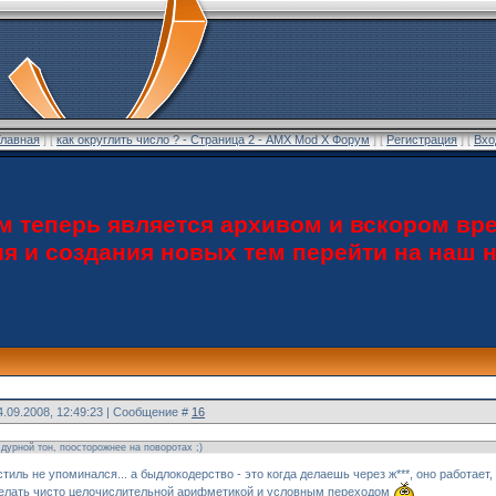
Главная
] [
как округлить число ? - Страница 2 - AMX Mod X Форум
] [
Регистрация
] [
Вхо
теперь является архивом и вскором вре
ия и создания новых тем перейти на наш
4.09.2008, 12:49:23 | Сообщение #
16
 дурной тон, поосторожнее на поворотах ;)
тиль не упоминался... а быдлокодерство - это когда делаешь через ж***, оно работает
сделать чисто целочислительной арифметикой и условным переходом