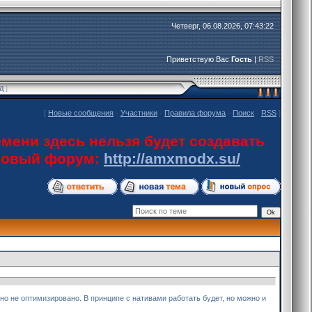
Четверг, 06.08.2026, 07:43:22
Приветствую Вас
Гость
|
RSS
д
]
[
Новые сообщения
·
Участники
·
Правила форума
·
Поиск
·
RSS
]
мени здесь нельзя будет создавать
 новый форум:
http://amxmodx.su/
, но не оптимизировано. В принципе с нативами работать будет, но можно и