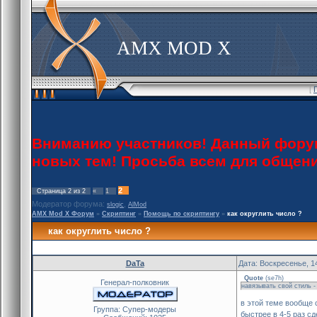
AMX MOD X
[
Вниманию участников! Данный форум 
новых тем! Просьба всем для общен
2
Страница
2
из
2
«
1
Модератор форума:
,
slogic
AlMod
AMX Mod X Форум
»
Скриптинг
»
Помощь по скриптингу
»
как округлить число ?
как округлить число ?
DaTa
Дата: Воскресенье, 1
Quote
(
se7h
)
Генерал-полковник
навязывать свой стиль -
в этой теме вообще с
Группа: Cупер-модеры
быстрее в 4-5 раз 