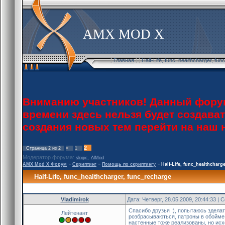
AMX MOD X
[
Главная
] [
Half-Life, func_healthcharger, f
Вниманию участников! Данный форум
времени здесь нельзя будет создава
создания новых тем перейти на наш
2
Страница
2
из
2
«
1
Модератор форума:
,
slogic
AlMod
AMX Mod X Форум
»
Скриптинг
»
Помощь по скриптингу
»
Half-Life, func_healthcharg
Half-Life, func_healthcharger, func_recharge
Vladimirok
Дата: Четверг, 28.05.2009, 20:44:33 |
Спасибо друзья :), попытаюсь зделат
Лейтенант
розбрасываються, патроны в обойме 
настенные тоже реализованы, но исх