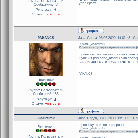
Группа: Пользователи
упал сразу.
Сообщений:
73
Репутация:
0
Статус:
Не в сети
PAHANCS
Дата: Среда, 03.06.2009, 19:01:43 | 
Quote
(
Vladimirok
)
Кстати надо проверку зделать на наличие ф
Проверку файлов на стороне клиента
Функция precache_model сама проверя
закачивает ему, и я думаю что от это
PAHANCS
Полковник
Группа: Пользователи
Сообщений:
183
Репутация:
4
Статус:
Не в сети
Vladimirok
Дата: Среда, 03.06.2009, 19:10:15 | 
Проверку файлов на сервере
Лейтенант
Quote
(
Vladimirok
)
Кстати надо проверку зделать на наличие ф
Группа: Пользователи