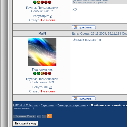
Эта тема появилась раньше
Группа: Пользователи
XD
Сообщений:
62
Репутация:
2
Статус:
Не в сети
MaIN
Дата: Среда, 25.11.2009, 15:11:19 | 
Unstack поможет)))
Подполковник
Группа: Пользователи
Сообщений:
109
Репутация:
-3
Статус:
Не в сети
AMX Mod X Форум
»
Скриптинг
»
Помощь по скриптингу
»
Проблема с нехваткой респ
плагин неохото..)
2
Страница
2
из
2
«
1