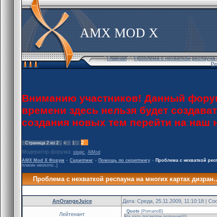
AMX MOD X
[
Главная
] [
Проблема с нехваткой респауна н
Ре
Вниманию участников! Данный форум
времени здесь нельзя будет создава
создания новых тем перейти на наш
2
Страница
2
из
2
«
1
Модератор форума:
,
slogic
AlMod
AMX Mod X Форум
»
Скриптинг
»
Помощь по скриптингу
»
Проблема с нехваткой респ
плагин неохото..)
Проблема с нехваткой респауна на многих картах дизран..
AnOrangeJuice
Дата: Среда, 25.11.2009, 11:10:18 | 
Quote
(
PomanoB
)
Лейтенант
На дату посмотри получше))))