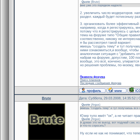
Quote
(
Brute
)
мне уже это порядком надоело
2. увеличить число модераторов. на
раздел. каждый будет потихоньку раз
3. организовать более эффективный
например, когда я регестрируюсь, м
потому что я регестрируюсь с целью
тема на форуме типо "Общие правила
соотвественно, никому не интересная
я бы рассмотрел такой вариант:
жмешь "создать тему" и тут получае
ними ознакомиться,и вообще, чтобы
аналогичная ситуация с "добавить от
набрав на форуме, допустим, 100 по
вообще, это всё, кончено, упираетс
но решения проблемы, по-моему, явн
Правила форума
Поиск плагинов
Последние сообщения форума
Brute
Дата: Суббота, 29.03.2008, 14:35:52 
Quote
(
Argus
)
жмешь "создать тему" и тут получаешь все
Юзер тупо жмёт "ок", а не читает пра
Quote
(
Argus
)
я думаю это не выход. вот подумай сам, ес
и что-то спросить?
Ну если не как не понимают, что тепе