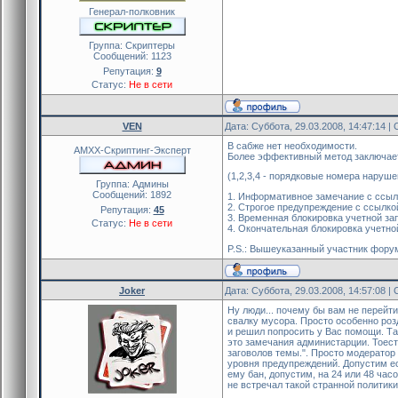
Генерал-полковник
Группа: Скриптеры
Сообщений:
1123
Репутация:
9
Статус:
Не в сети
VEN
Дата: Суббота, 29.03.2008, 14:47:14 
В сабже нет необходимости.
AMXX-Скриптинг-Эксперт
Более эффективный метод заключае
(1,2,3,4 - порядковые номера наруш
Группа: Админы
Сообщений:
1892
1. Информативное замечание с ссыл
2. Строгое предупреждение с ссылко
Репутация:
45
3. Временная блокировка учетной за
Статус:
Не в сети
4. Окончательная блокировка учетно
P.S.: Вышеуказанный участник форум
Joker
Дата: Суббота, 29.03.2008, 14:57:08 
Ну люди... почему бы вам не перейти
свалку мусора. Просто особенно роз
и решил попросить у Вас помощи. Та
это замечания администарции. Тоест
заговолов темы.". Просто модератор
уровня предупреждений. Допустим ес
ему бан, допустим, на 24 или 48 ча
не встречал такой странной политик