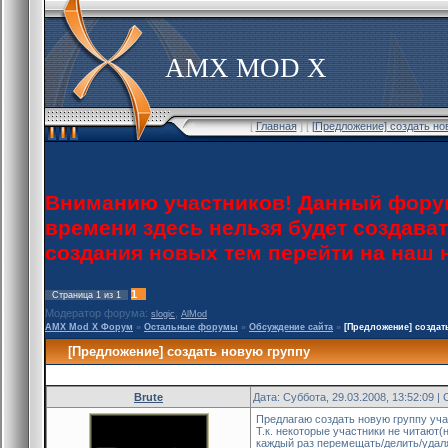
AMX MOD X
[
Главная
] [
[Предложение] создать но
Вниманию участников! Данный форум
времени здесь нельзя будет создава
создания новых тем перейти на наш
1
Страница
1
из
1
Модератор форума:
,
slogic
AlMod
AMX Mod X Форум
»
Остальные форумы
»
Обсуждение сайта
»
[Предложение] создат
[Предложение] создать новую группу
Brute
Дата: Суббота, 29.03.2008, 13:52:09 
Предлагаю создать новую группу уча
Т.к. некоторые участники не читают
каждый раз перемещать/делить/удаля