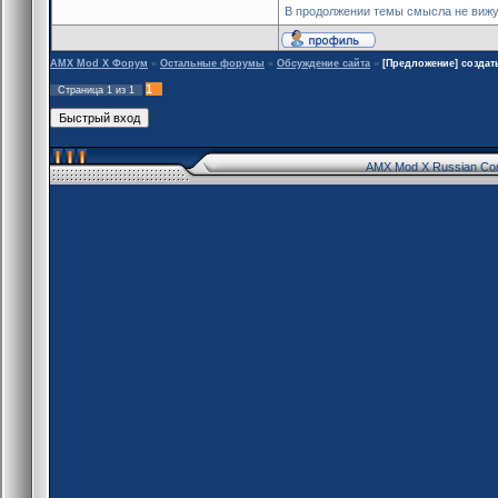
В продолжении темы смысла не вижу
AMX Mod X Форум
»
Остальные форумы
»
Обсуждение сайта
»
[Предложение] создат
1
Страница
1
из
1
AMX Mod X Russian Co