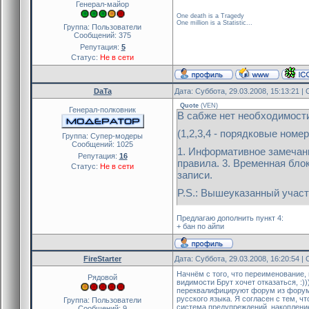
Генерал-майор
One death is a Tragedy
One million is a Statistic...
Группа: Пользователи
Сообщений:
375
Репутация:
5
Статус:
Не в сети
DaTa
Дата: Суббота, 29.03.2008, 15:13:21 
Quote
(
VEN
)
Генерал-полковник
В сабже нет необходимост
(1,2,3,4 - порядковые ном
Группа: Cупер-модеры
Сообщений:
1025
1. Информативное замечани
Репутация:
16
правила. 3. Временная бло
Статус:
Не в сети
записи.
P.S.: Вышеуказанный участ
Предлагаю дополнить пункт 4:
+ бан по айпи
FireStarter
Дата: Суббота, 29.03.2008, 16:20:54 
Начнём с того, что переименование, 
Рядовой
видимости Брут хочет отказаться, :))
переквалифицируют форум из форума
русского языка. Я согласен с тем, ч
Группа: Пользователи
система предупреждений, накопление
Сообщений:
9