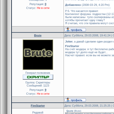
Репутация:
0
Добавлено
(2008-03-29, 4:20 Pm)
Статус:
Не в сети
---------------------------------------------
P.S. Что касается правил:
Контингент форума- подростки (12-17
были написаны- тупо скопированы из
хотябы прочитает одну главу?
Я считаю, что эти правила могут сост
Brute
Дата: Суббота, 29.03.2008, 19:41:24 
Joker
, а давай сделаем один раздел 
FireStarter
На счёт модера: я тут бесплатно рабо
модера тут долго ещё не будет...
Насчет правил: если вы не можете з
Генерал-полковник
Группа: Скриптеры
Сообщений:
1123
Репутация:
9
Статус:
Не в сети
FireStarter
Дата: Суббота, 29.03.2008, 21:25:25 
Quote
(
Brute
)
Рядовой
На счёт модера: я тут бесплатно работаю, м