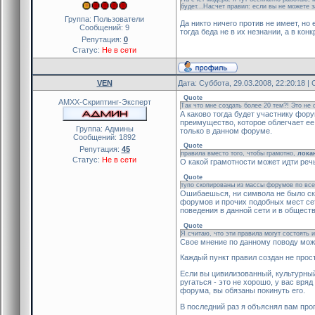
будет...Насчет правил: если вы не можете 
Группа: Пользователи
Да никто ничего против не имеет, но 
Сообщений:
9
тогда беда не в их незнании, а в ко
Репутация:
0
Статус:
Не в сети
VEN
Дата: Суббота, 29.03.2008, 22:20:18 
Quote
AMXX-Скриптинг-Эксперт
Так что мне создать более 20 тем?! Это не
А каково тогда будет участнику фор
преимущество, которое облегчает ее
Группа: Админы
только в данном форуме.
Сообщений:
1892
Quote
Репутация:
45
правила вместо того, чтобы грамотно,
лока
Статус:
Не в сети
О какой грамотности может идти реч
Quote
тупо скопированы из массы форумов по все
Ошибаешься, ни символа не было ско
форумов и прочих подобных мест се
поведения в данной сети и в обществ
Quote
Я считаю, что эти правила могут состоять из
Свое мнение по данному поводу мож
Каждый пункт правил создан не прост
Если вы цивилизованный, культурный
ругаться - это не хорошо, у вас вря
форума, вы обязаны покинуть его.
В последний раз я объяснял вам про