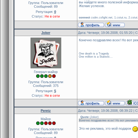
вы найдете много полезной информац
Группа: Пользователи
Желаю успехов.
Сообщений:
89
Репутация:
0
Статус:
Не в сети
connect
csdm.csfight.net, 1.cstut.ru, 2.cstut.r
Joker
Дата: Четверг, 19.06.2008, 01:55:20 |
Конечно поздравляю всех! Но вот р
One death is a Tragedy
One million is a Statistic...
Генерал-майор
Группа: Пользователи
Сообщений:
375
Репутация:
5
Статус:
Не в сети
Peretz
Дата: Четверг, 19.06.2008, 08:39:22 |
Quote
(
Joker
)
Майор
Конечно поздравляю всех! Но вот рекламит
Это не реклама, это мой подарок
Группа: Пользователи
Сообщений:
89
Репутация:
0