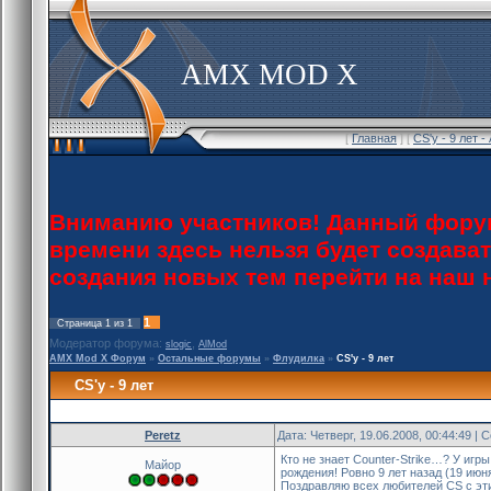
AMX MOD X
[
Главная
] [
CS'у - 9 лет 
Вниманию участников! Данный форум
времени здесь нельзя будет создава
создания новых тем перейти на наш
1
Страница
1
из
1
Модератор форума:
,
slogic
AlMod
AMX Mod X Форум
»
Остальные форумы
»
Флудилка
»
CS'у - 9 лет
CS'у - 9 лет
Peretz
Дата: Четверг, 19.06.2008, 00:44:49 |
Кто не знает Counter-Strike…? У игр
Майор
рождения! Ровно 9 лет назад (19 июн
Поздравляю всех любителей CS с эти