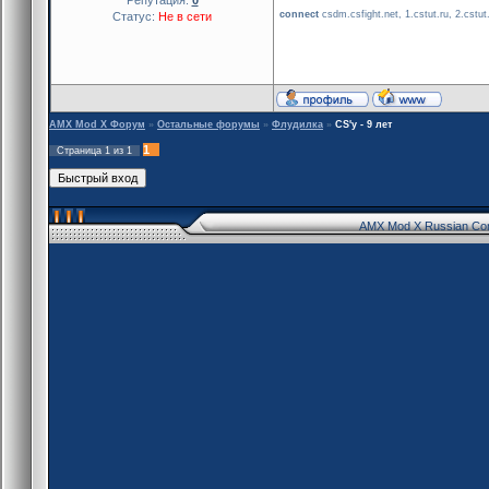
connect
csdm.csfight.net, 1.cstut.ru, 2.cstut.r
Статус:
Не в сети
AMX Mod X Форум
»
Остальные форумы
»
Флудилка
»
CS'у - 9 лет
1
Страница
1
из
1
AMX Mod X Russian Co