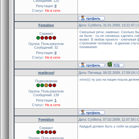
Сообщений:
120
Репутация:
0
Статус:
Не в сети
Femidion
Дата: Суббота, 31.01.2009, 13:21:47 
Смешные речи, наивные. Сколько бы 
Сержант
не было - ты не сможешь сделать сам
может. В любом проекте - ключевая ф
строением человека - в данном случа
Группа: Пользователи
понимания.
Сообщений:
32
Репутация:
0
Статус:
Не в сети
marikcool
Дата: Пятница, 06.02.2009, 17:59:19 
хехе))) ну раз на нации пошла дележк
Подполковник
Группа: Пользователи
Сообщений:
139
Репутация:
1
Статус:
Не в сети
Femidion
Дата: Суббота, 07.02.2009, 11:07:39 
Каждый должен быть у себя на родине
Сержант
Группа: Пользователи