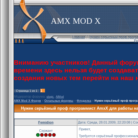
AMX MOD X
[
Главная
] [
Нужен серьёзный проф програ
Ре
Вниманию участников! Данный форум
времени здесь нельзя будет создава
создания новых тем перейти на наш
1
Страница
1
из
1
Модератор форума:
,
slogic
AlMod
AMX Mod X Форум
»
Остальные форумы
»
Флудилка
»
Нужен серьёзный проф прогр
Нужен серьёзный проф программист AmxX для работы н
Femidion
Дата: Среда, 28.01.2009, 22:20:08 | 
Привет,
Сержант
Требуется серьёзный профессиональ