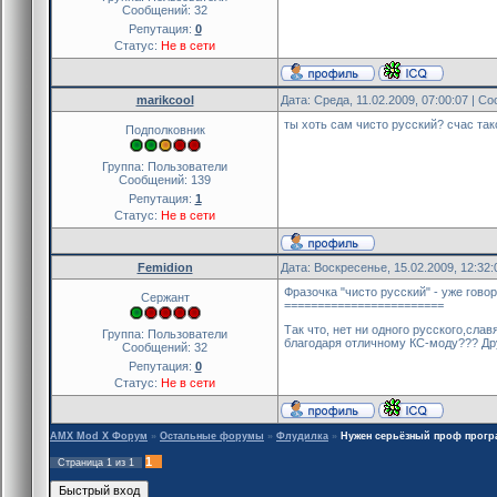
Сообщений:
32
Репутация:
0
Статус:
Не в сети
marikcool
Дата: Среда, 11.02.2009, 07:00:07 | 
ты хоть сам чисто русский? счас так
Подполковник
Группа: Пользователи
Сообщений:
139
Репутация:
1
Статус:
Не в сети
Femidion
Дата: Воскресенье, 15.02.2009, 12:32
Фразочка "чисто русский" - уже гово
Сержант
========================
Так что, нет ни одного русского,сл
Группа: Пользователи
благодаря отличному КС-моду??? Дру
Сообщений:
32
Репутация:
0
Статус:
Не в сети
AMX Mod X Форум
»
Остальные форумы
»
Флудилка
»
Нужен серьёзный проф прогр
1
Страница
1
из
1