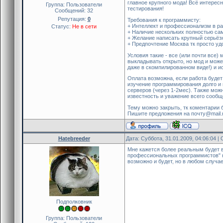
главное крупного мода! Всё интересн
Группа: Пользователи
тестирования!
Сообщений:
32
Репутация:
0
Требования к программисту:
+ Интеллект и профессионализм в ра
Статус:
Не в сети
+ Наличие нескольких полностью са
+ Желание написать крупный серьёз
+ Предпочтение Москва тк просто удо
Условия такие - все (или почти все)
выкладывать открыто, но мод и може
даже в скомпилированном виде!) и и
Оплата возможна, если работа будет
изучение программирования долго и 
серверов (через 1-2мес). Также мож
известность и уважение всего сооб
Тему можно закрыть, тк коментарии
Пишите предложения на почту@mail.ru
Hatebreeder
Дата: Суббота, 31.01.2009, 04:06:04 
Мне кажется более реальным будет в
профессиональных программистов" не 
возможно и будет, но в любом случа
Подполковник
Группа: Пользователи