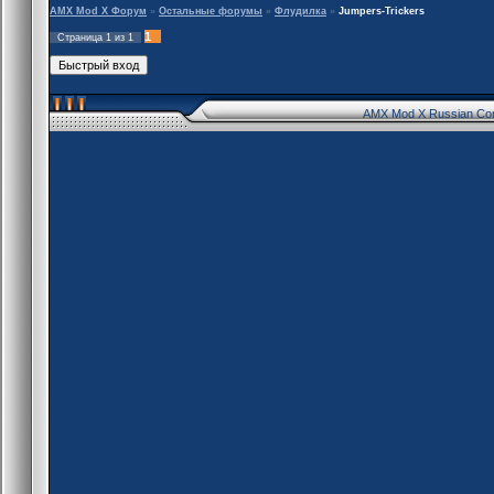
AMX Mod X Форум
»
Остальные форумы
»
Флудилка
»
Jumpers-Trickers
1
Страница
1
из
1
AMX Mod X Russian Co