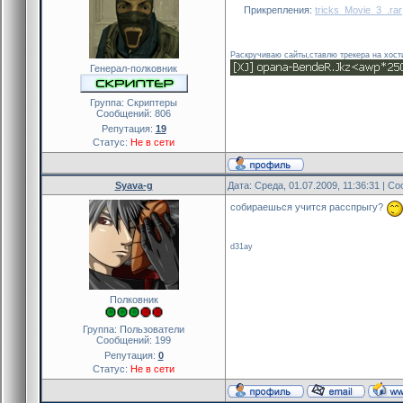
Прикрепления:
tricks_Movie_3_.rar
Раскручиваю сайты,ставлю трекера на хост
Генерал-полковник
Группа: Скриптеры
Сообщений:
806
Репутация:
19
Статус:
Не в сети
Syava-g
Дата: Среда, 01.07.2009, 11:36:31 | 
собираешься учится расспрыгу?
d31ay
Полковник
Группа: Пользователи
Сообщений:
199
Репутация:
0
Статус:
Не в сети