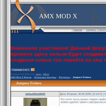
AMX MOD X
[
Главная
] [
Jumpers-Tricker
Вниманию участников! Данный форум
времени здесь нельзя будет создава
создания новых тем перейти на наш
1
Страница
1
из
1
Модератор форума:
,
slogic
AlMod
AMX Mod X Форум
»
Остальные форумы
»
Флудилка
»
Jumpers-Trickers
Jumpers-Trickers
defaultNick8433
Дата: Вторник, 30.06.2009, 22:14:21 
Кто хочет пусть качает торрент файл
можно сделать трюки с распрыгом,оч