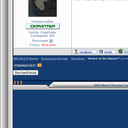
Генерал-майор
Группа: Скриптеры
Сообщений:
369
Репутация:
21
Статус:
Не в сети
AMX Mod X Форум
»
Остальные форумы
»
Флудилка
»
Читаете ли Вы Башорг?
(дели
1
Страница
1
из
1
AMX Mod X Russian Co