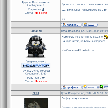
Группа: Пользователи
Давайте в этой теме размещать сам
Сообщений:
1
Репутация:
0
p.s. Если запостил немножко не в то
Статус:
Не в сети
ME
PomanoB
Дата: Воскресенье, 23.08.2009, 08:39
Немножко не в тот мягко сказано
Башорг читаю, но больше ithappens
http://romanov4400.mybrute.com
Генералиссимус
Группа: Cупер-модеры
Сообщений:
1313
Репутация:
70
Статус:
Не в сети
ZETA
Дата: Воскресенье, 23.08.2009, 10:33
Во флудилку скиньте...
Говори что думаешь и думай что говоришь..