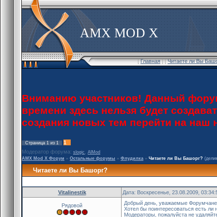
AMX MOD X
[
Главная
] [
Читаете ли Вы Баш
Вниманию участников! Данный форум
времени здесь нельзя будет создава
создания новых тем перейти на наш
1
Страница
1
из
1
Модератор форума:
,
slogic
AlMod
AMX Mod X Форум
»
Остальные форумы
»
Флудилка
»
Читаете ли Вы Башорг?
(дели
Читаете ли Вы Башорг?
Vitalinestik
Дата: Воскресенье, 23.08.2009, 03:34
Добрый день, уважаемые Форумчане
Рядовой
Хотел бы поинтересоваться есть ли
Модераторы, пожалуйста не удаляйте