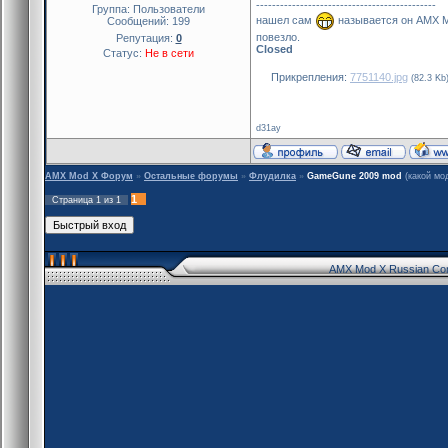
---------------------------------------------
Группа: Пользователи
нашел сам
называется он AMX
Сообщений:
199
повезло.
Репутация:
0
Closed
Статус:
Не в сети
Прикрепления:
7751140.jpg
(82.3 Kb
d31ay
AMX Mod X Форум
»
Остальные форумы
»
Флудилка
»
GameGune 2009 mod
(какой мо
1
Страница
1
из
1
AMX Mod X Russian Co