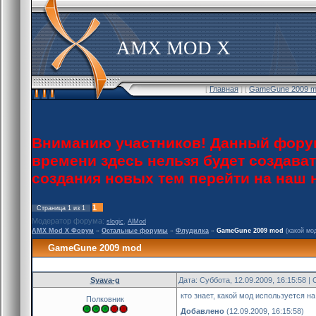
AMX MOD X
[
Главная
] [
GameGune 2009 m
Вниманию участников! Данный форум
времени здесь нельзя будет создава
создания новых тем перейти на наш
1
Страница
1
из
1
Модератор форума:
,
slogic
AlMod
AMX Mod X Форум
»
Остальные форумы
»
Флудилка
»
GameGune 2009 mod
(какой мо
GameGune 2009 mod
Syava-g
Дата: Суббота, 12.09.2009, 16:15:58 
кто знает, какой мод используется на
Полковник
Добавлено
(12.09.2009, 16:15:58)