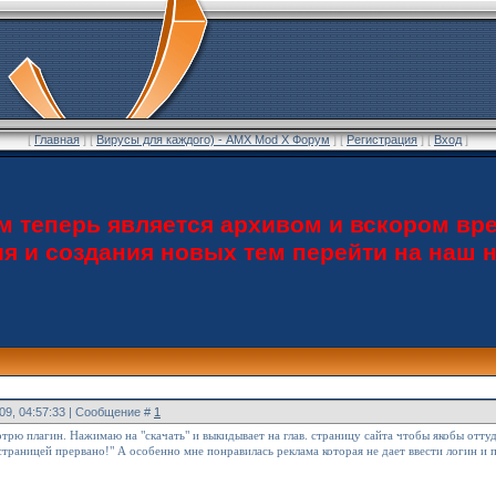
[
Главная
] [
Вирусы для каждого) - AMX Mod X Форум
] [
Регистрация
] [
Вход
]
теперь является архивом и вскором вре
ия и создания новых тем перейти на наш
009, 04:57:33 | Сообщение #
1
рю плагин. Нажимаю на "скачать" и выкидывает на глав. страницу сайта чтобы якобы оттуда
 страницей прервано!" А особенно мне понравилась реклама которая не дает ввести логин и