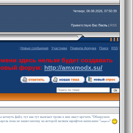
Четверг, 06.08.2026, 07:50:39
Приветствую Вас
Гость
|
RSS
[
Новые сообщения
·
Участники
·
Правила форума
·
Поиск
·
RSS
]
мени здесь нельзя будет создавать
 новый форум:
http://amxmodx.su/
 качнуть файл, тут как тут вылезает троян и мне аваст кречить "Обнаружен
"
"
 пароль пока не нашел кнопку на которой мелким шрифтом написанно
закрыть