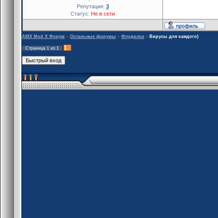
Репутация:
3
Статус:
Не в сети
AMX Mod X Форум
»
Остальные форумы
»
Флудилка
»
Вирусы для каждого)
1
Страница
1
из
1