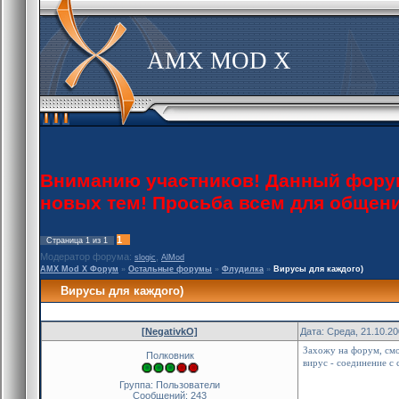
AMX MOD X
Вниманию участников! Данный форум 
новых тем! Просьба всем для общен
1
Страница
1
из
1
Модератор форума:
,
slogic
AlMod
AMX Mod X Форум
»
Остальные форумы
»
Флудилка
»
Вирусы для каждого)
Вирусы для каждого)
[NegativkO]
Дата: Среда, 21.10.2
Захожу на форум, смот
Полковник
вирус - соединение с
Группа: Пользователи
Сообщений:
243