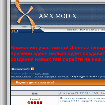
AMX MOD X
[
Главная
] [
Научите делать пла
Вниманию участников! Данный форум
времени здесь нельзя будет создава
создания новых тем перейти на наш
1
Страница
1
из
1
Модератор форума:
,
slogic
AlMod
AMX Mod X Форум
»
Остальные форумы
»
Флудилка
»
Научите делать плагины!
(Не 
Научите делать плагины!
rage
Дата: Среда, 24.02.2010, 18:05:33 | 
Я совсем не знаю как делать плагин
Рядовой
плагины!!!!!!!!!!!!! Помогите! Обьясн