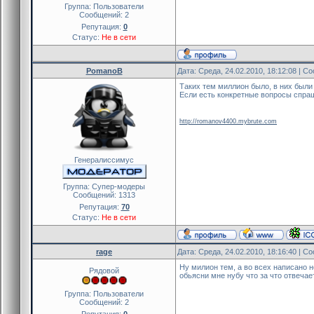
Группа: Пользователи
Сообщений:
2
Репутация:
0
Статус:
Не в сети
PomanoB
Дата: Среда, 24.02.2010, 18:12:08 | 
Таких тем миллион было, в них были
Если есть конкретные вопросы спра
http://romanov4400.mybrute.com
Генералиссимус
Группа: Cупер-модеры
Сообщений:
1313
Репутация:
70
Статус:
Не в сети
rage
Дата: Среда, 24.02.2010, 18:16:40 | 
Ну милион тем, а во всех написано н
Рядовой
обьясни мне нубу что за что отвечае
Группа: Пользователи
Сообщений:
2
Репутация:
0