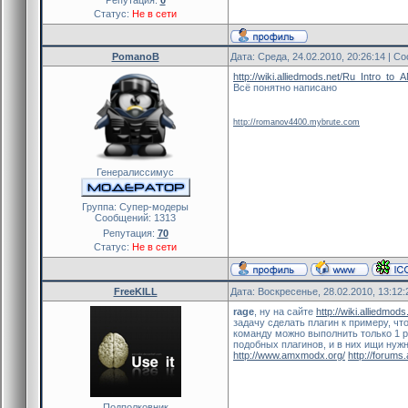
Статус:
Не в сети
PomanoB
Дата: Среда, 24.02.2010, 20:26:14 | 
http://wiki.alliedmods.net/Ru_Intro_t
Всё понятно написано
http://romanov4400.mybrute.com
Генералиссимус
Группа: Cупер-модеры
Сообщений:
1313
Репутация:
70
Статус:
Не в сети
FreeKILL
Дата: Воскресенье, 28.02.2010, 13:12
rage
, ну на сайте
http://wiki.alliedmods
задачу сделать плагин к примеру, чт
команду можно выполнить только 1 р
подобных плагинов, и в них ищи нуж
http://www.amxmodx.org/
http://forums
Подполковник