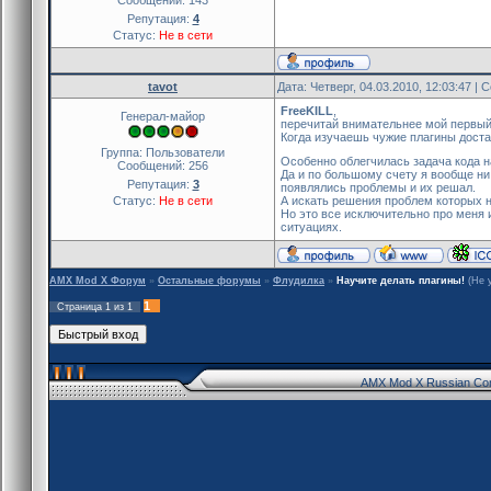
Репутация:
4
Статус:
Не в сети
tavot
Дата: Четверг, 04.03.2010, 12:03:47 |
FreeKILL
,
Генерал-майор
перечитай внимательнее мой первый
Когда изучаешь чужие плагины достат
Группа: Пользователи
Особенно облегчилась задача кода н
Сообщений:
256
Да и по большому счету я вообще ни 
Репутация:
3
появлялись проблемы и их решал.
Статус:
Не в сети
А искать решения проблем которых н
Но это все исключительно про меня и
ситуациях.
AMX Mod X Форум
»
Остальные форумы
»
Флудилка
»
Научите делать плагины!
(Не 
1
Страница
1
из
1
AMX Mod X Russian Co