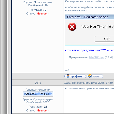
Сервер виснет сам по себе . тоесть и
Группа: Пользователи
Сообщений:
29
пробовал поотрубать плагины. оставл
Репутация:
0
показывает вот это
Статус:
Не в сети
есть какие предложения ??? может
Прикрепления:
6743871.jpg
(7.6 Kb)
4e?
DaTa
Дата: Понедельник, 10.03.2008, 17:39
возможно некоторые плагины не сов
Генерал-полковник
Группа: Cупер-модеры
Сообщений:
1025
Репутация:
16
Статус:
Не в сети