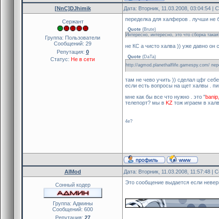
[NnC]DJhimik
Дата: Вторник, 11.03.2008, 03:04:54 |
переделка для халферов . лучши не б
Сержант
Quote
(
Brute
)
Интересно, интересно, это что сборка така
Группа: Пользователи
Сообщений:
29
не КС а чисто халва )) уже давно он 
Репутация:
0
Quote
(
DaTa
)
Статус:
Не в сети
http://agmod.planethalflife.gamespy.com/ пе
там не чево учить )) сделал цфг себе
если есть вопросы на щет халвы . пи
мне как бы все что нужно . это "
banip
телепорт? мы в
KZ
тож играем в халв
4e?
AlMod
Дата: Вторник, 11.03.2008, 11:57:48 |
Это сообщение выдается если неве
Сонный кодер
Группа: Админы
Сообщений:
600
Репутация:
27