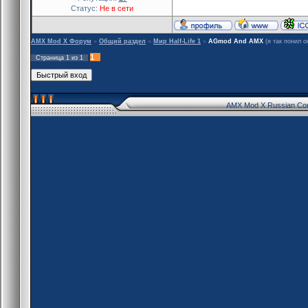
Статус:
Не в сети
AMX Mod X Форум
»
Общий раздел
»
Мир Half-Life 1
»
AGmod And AMX
(я так понил 
1
Страница
1
из
1
AMX Mod X Russian Co