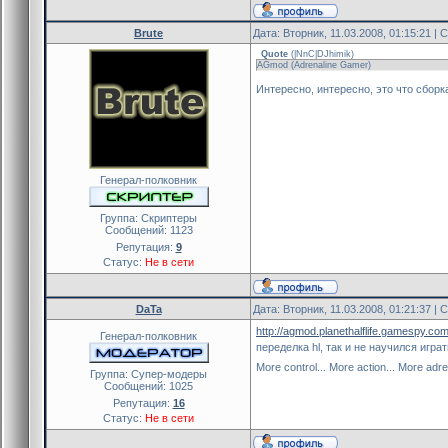
Brute
Дата: Вторник, 11.03.2008, 01:15:21 |
Quote
(
|NnC|DJhimik
)
AGmod (Adrenaline Gamer)
Интересно, интересно, это что сборк
Генерал-полковник
Группа: Скриптеры
Сообщений:
1123
Репутация:
9
Статус:
Не в сети
DaTa
Дата: Вторник, 11.03.2008, 01:21:37 |
http://agmod.planethalflife.gamespy.com
Генерал-полковник
переделка hl, так и не научился игра
More control... More action... More adre
Группа: Cупер-модеры
Сообщений:
1025
Репутация:
16
Статус:
Не в сети