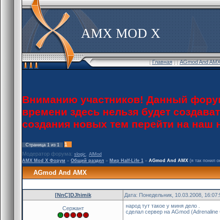
AMX MOD X
[
Главная
] [
AGmod And AMX
Вниманию участников! Данный форум
времени здесь нельзя будет создава
создания новых тем перейти на наш
1
Страница
1
из
1
Модератор форума:
,
slogic
AlMod
AMX Mod X Форум
»
Общий раздел
»
Мир Half-Life 1
»
AGmod And AMX
(я так понил 
AGmod And AMX
[NnC]DJhimik
Дата: Понедельник, 10.03.2008, 16:07
народ тут такое у миня дело .
Сержант
сделал сервер на AGmod (Adrenaline