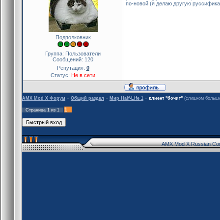
по-новой (я делаю другую руссифика
Подполковник
Группа: Пользователи
Сообщений:
120
Репутация:
0
Статус:
Не в сети
AMX Mod X Форум
»
Общий раздел
»
Мир Half-Life 1
»
клиент "бочит"
(слишком больши
1
Страница
1
из
1
AMX Mod X Russian Co