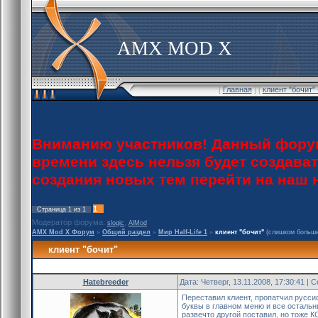
AMX MOD X
[
Главная
] [
клиент "бочит"
Вниманию участников! Данный форум
времени здесь нельзя будет создава
создания новых тем перейти на наш
1
Страница
1
из
1
Модератор форума:
,
slogic
AlMod
AMX Mod X Форум
»
Общий раздел
»
Мир Half-Life 1
»
клиент "бочит"
(слишком больши
клиент "бочит"
Hatebreeder
Дата: Четверг, 13.11.2008, 17:30:41 |
Переставил клиент, пропатчил русси
буквы в главном меню и все остальн
развечто другой поставил, но тоже К