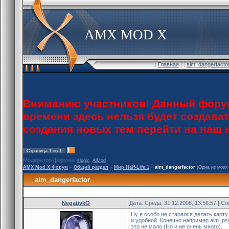
AMX MOD X
[
Главная
] [
aim_dangerfacto
Вниманию участников! Данный форум
времени здесь нельзя будет создава
создания новых тем перейти на наш
1
Страница
1
из
1
Модератор форума:
,
slogic
AlMod
AMX Mod X Форум
»
Общий раздел
»
Мир Half-Life 1
»
aim_dangerfactor
(Одна из моих 
aim_dangerfactor
NegativkO
Дата: Среда, 31.12.2008, 13:56:57 | 
Ну я особо не старался делать карт
и удобной. Конечно например aim_psyh
это не мало (Но и не очень много).