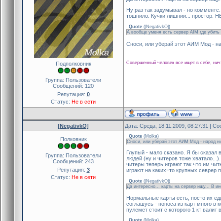
Ну раз так задумывал - но комментс.
тошнило. Кучки лишнии... простор. H
Quote
(
|NegativkO|
)
А вообще уменя есть сервер AIM где убить 
Сноси, или уберай этот АИМ Мод - н
Совершенный человек все ищет в себе, нич
Подполковник
Группа: Пользователи
Сообщений:
120
Репутация:
0
Статус:
Не в сети
[NegativkO]
Дата: Среда, 18.11.2009, 08:27:31 | 
Quote
(
Molka
)
Полковник
Сноси, или уберай этот АИМ Мод - народ н
Глупый - мало сказано. Я бы сказал
Группа: Пользователи
людей (ну и читеров тоже хватало...)
Сообщений:
243
читеры теперь играют так что им чит
Репутация:
3
играют на каких=то крупных севрер п
Статус:
Не в сети
Quote
(
|NegativkO|
)
Да интересно... карты на сервер ищу... В ине
Нормальные карты есть, посто их еди
соглашусь - поноса из карт много в к
пулемет стоит с которого 1 кт валит
Quote
(
Molka
)