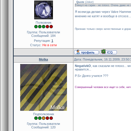
Quote
(
Joker
)
Глянул на скрин - не плохо. Очень даже не 
Я всемгда делаю через Valve Hammer
мнению не катят и вообще в отсосе..
Полковник
Признаю только сверх качественные и дорао
Группа: Пользователи
Сообщений:
184
Репутация:
1
Статус:
Не в сети
Molka
Дата: Понедельник, 16.11.2009, 23:50
NegativkO
, как сказали не плохо... 
нравится...
P.S> Долго учился ???
Совершенный человек все ищет в себе, нич
Подполковник
Группа: Пользователи
Сообщений:
120