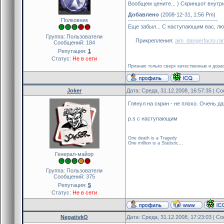
Вообщем цените... ) Скриншот внутр
Добавлено
(2008-12-31, 1:56 Pm)
Полковник
---------------------------------------------
Еще забыл... С наступающим вас, лю
Группа: Пользователи
Прикрепления:
aim_dangerfacto.rar
Сообщений:
184
Репутация:
1
Статус:
Не в сети
Признаю только сверх качественные и дорао
Joker
Дата: Среда, 31.12.2008, 16:57:35 | 
Глянул на скрин - не плохо. Очень да
p.s с наступающим
One death is a Tragedy
One million is a Statistic...
Генерал-майор
Группа: Пользователи
Сообщений:
375
Репутация:
5
Статус:
Не в сети
NegativkO
Дата: Среда, 31.12.2008, 17:23:03 | 