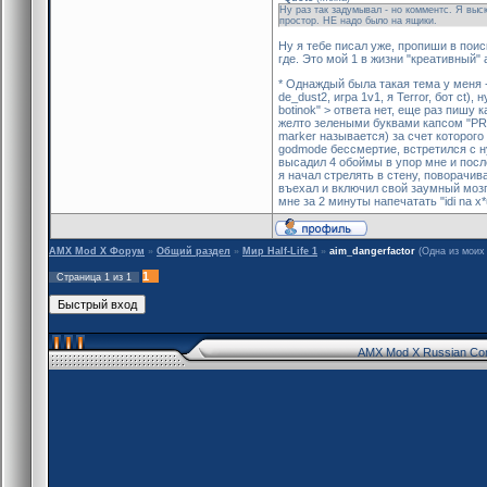
Ну раз так задумывал - но комментс. Я выск
простор. HE надо было на ящики.
Ну я тебе писал уже, пропиши в поис
где. Это мой 1 в жизни "креативный" 
* Однаждый была такая тема у меня -
de_dust2, игра 1v1, я Terror, бот ct)
botinok" > ответа нет, еще раз пишу
желто зелеными буквами капсом "PRI
marker называется) за счет которого 
godmode бессмертие, встретился с ну
высадил 4 обоймы в упор мне и после
я начал стрелять в стену, поворачива
въехал и включил свой заумный мозг 
мне за 2 минуты напечатать "idi na x
AMX Mod X Форум
»
Общий раздел
»
Мир Half-Life 1
»
aim_dangerfactor
(Одна из моих 
1
Страница
1
из
1
AMX Mod X Russian Co