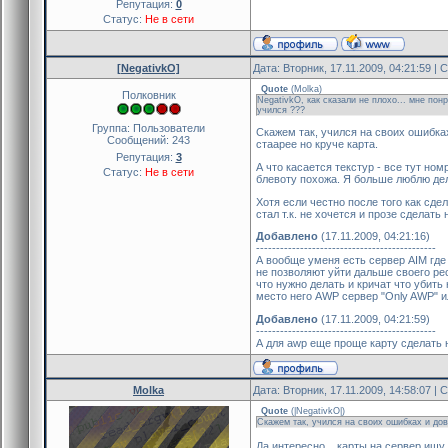
Репутация:
0
Статус:
Не в сети
[NegativkO]
Дата: Вторник, 17.11.2009, 04:21:59 |
Quote
(
Molka
)
Полковник
NegativkO, как сказали не плохо... мне пон
учился ???
Группа: Пользователи
Скажем так, учился на своих ошибках
Сообщений:
243
стаарее но круче карта.
Репутация:
3
А что касается текстур - все тут ном
Статус:
Не в сети
блевоту похожа. Я больше люблю де
Хотя если честно после того как сде
стал т.к. не хочется и прозе сделать 
Добавлено
(17.11.2009, 04:21:16)
---------------------------------------------
А вообще уменя есть сервер AIM где 
не позволяют уйти дальше своего рес
что нужно делать и кричат что убить 
место него AWP сервер "Only AWP" и
Добавлено
(17.11.2009, 04:21:59)
---------------------------------------------
А для awp еще проще карту сделать 
Molka
Дата: Вторник, 17.11.2009, 14:58:07 |
Quote
(
|NegativkO|
)
Скажем так, учился на своих ошибках и дов
Да интересно... карты на сервер ищу..