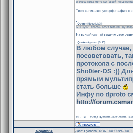
я злюсь когда кто-то как "еврей" придирает
Твою великолепную орфографию я и н
.
.
Quote
(
|NegativkO|
)
Мне нужен простой ответ типо как "Ну попроб
На всякий случай выделю свое решен
Quote
(
Agronom|SLK|
)
В любом случае, 
посоветовать, та
протокола с после
Sho0ter-DS :)) Д
прямым мультипр
стать больше
Инфу по dproto с
http://forum.csman
МНЛТиП - Метод Нубского Логического Тыка
[NegativkO]
Дата: Суббота, 18.07.2009, 09:42:00 