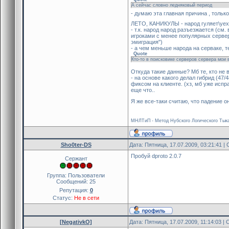
А сейчас словно ледняковый период
- думаю эта главная причина , тольк
ЛЕТО, КАНИКУЛЫ - народ гуляет\уеха
- т.к. народ народ разъезжается (с
игроками с менее популярных сервер
эмиграция")
- а чем меньше народа на серваке, т
Quote
Кто-то в поисковике серверов сервера мои ви
Откуда такие данные? Мб те, кто не 
- на основе какого делал гибрид (47/
фиксом на клиенте. (хз, мб уже испр
еще что..
Я же все-таки считаю, что падение о
МНЛТиП - Метод Нубского Логического Тыка
Sho0ter-DS
Дата: Пятница, 17.07.2009, 03:21:41 
Пробуй dproto 2.0.7
Сержант
Группа: Пользователи
Сообщений:
25
Репутация:
0
Статус:
Не в сети
[NegativkO]
Дата: Пятница, 17.07.2009, 11:14:03 