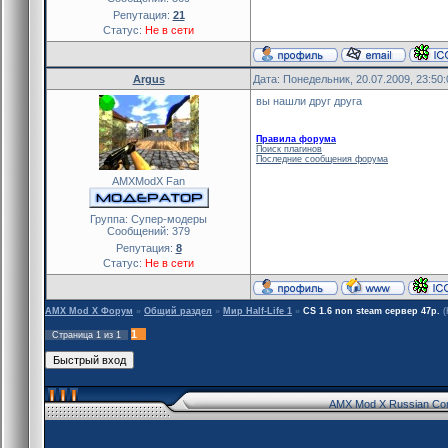
Репутация:
21
Статус:
Не в сети
Argus
Дата: Понедельник, 20.07.2009, 23:50
вы нашли друг друга
Правила форума
Поиск плагинов
Последние сообщения форума
AMXModX Fan
Группа: Cупер-модеры
Сообщений:
379
Репутация:
8
Статус:
Не в сети
AMX Mod X Форум
»
Общий раздел
»
Мир Half-Life 1
»
CS 1.6 non steam сервер 47p.
(
1
Страница
1
из
1
AMX Mod X Russian Co