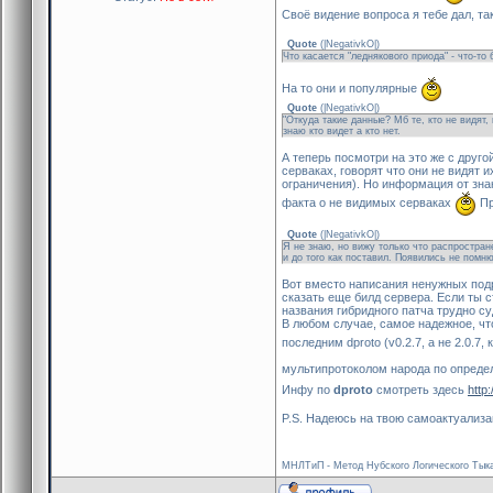
Своё видение вопроса я тебе дал, т
Quote
(
|NegativkO|
)
Что касается "леднякового приода" - что-то
На то они и популярные
Quote
(
|NegativkO|
)
"Откуда такие данные? Мб те, кто не видят,
знаю кто видет а кто нет.
А теперь посмотри на это же с дру
серваках, говорят что они не видят 
ограничения). Но информация от зна
факта о не видимых серваках
Пр
Quote
(
|NegativkO|
)
Я не знаю, но вижу только что распростране
и до того как поставил. Появились не помню
Вот вместо написания ненужных под
сказать еще билд сервера. Если ты ст
названия гибридного патча трудно су
В любом случае, самое надежное, что
последним dproto (v0.2.7, а не 2.0.7,
мультипротоколом народа по опреде
Инфу по
dproto
смотреть здесь
http
P.S. Надеюсь на твою самоактуализ
МНЛТиП - Метод Нубского Логического Тыка