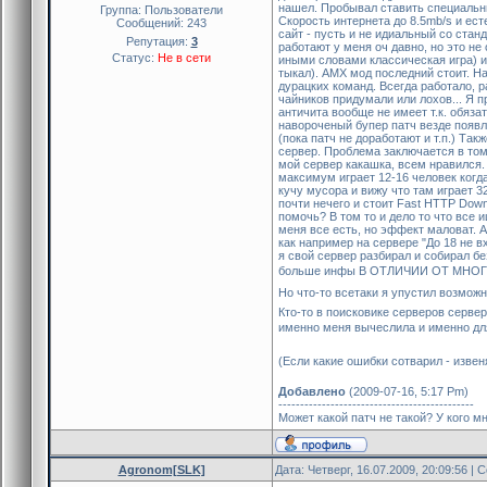
нашел. Пробывал ставить специальный 
Группа: Пользователи
Скорость интернета до 8.5mb/s и ест
Сообщений:
243
сайт - пусть и не идиальный со стан
Репутация:
3
работают у меня оч давно, но это не 
Статус:
Не в сети
иными словами классическая игра) и
тыкал). АМХ мод последний стоит. На
дурацких команд. Всегда работало, р
чайников придумали или лохов... Я 
античита вообще не имеет т.к. обяза
навороченый бупер патч везде появ
(пока патч не доработают и т.п.) Так
сервер. Проблема заключается в том 
мой сервер какашка, всем нравился.
максимум играет 12-16 человек когда
кучу мусора и вижу что там играет 32
почти нечего и стоит Fast HTTP Down
помочь? В том то и дело то что все 
меня все есть, но эффект маловат. А
как например на сервере "До 18 не в
я свой сервер разбирал и собирал б
больше инфы В ОТЛИЧИИ ОТ МНО
Но что-то всетаки я упустил возможн
Кто-то в поисковике серверов сервера
именно меня вычеслила и именно дл
(Если какие ошибки сотварил - изве
Добавлено
(2009-07-16, 5:17 Pm)
---------------------------------------------
Может какой патч не такой? У кого м
Agronom[SLK]
Дата: Четверг, 16.07.2009, 20:09:56 |