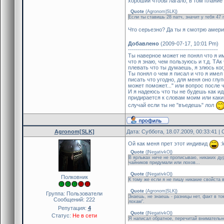
хороший чтобы лагало, в том плание 
Quote
(
Agronom|SLK|
)
Если ты ставишь 28 патч, значит у тебя 47 
Что серьезно? Да ты я смотрю амер
Добавлено
(2009-07-17, 10:01 Pm)
---------------------------------------------
Ты наверное может не понял что я им
что я знаю, чем пользуюсь и т.д. ТАк
плевать что ты думаешь, я злюсь ког
Ты понял о чем я писал и что я имел
писать что угодно, для меня оно глупо
может поможет..." или вопрос после ч
И я надеюсь что ты не будешь как иди
придирается к словам моим или каки
случай если ты не "въедешь" лол
Agronom[SLK]
Дата: Суббота, 18.07.2009, 00:33:41 
Ой как меня прет этот индивид
:l
Quote
(
|NegativkO|
)
В ярлыках ниче не прописываю, никаких ду
чайников придумали или лохов...
Quote
(
|NegativkO|
)
Полковник
К тому же если я не пишу никакие свойста в
Quote
(
Agronom|SLK|
)
Группа: Пользователи
Знаешь, не знаешь - разницы нет, факт в т
Сообщений:
222
лохам".
Репутация:
4
Quote
(
|NegativkO|
)
Статус:
Не в сети
Я написал обратное, перечитай внимательно