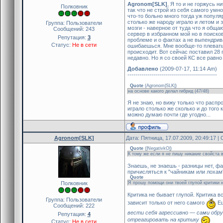
Agronom[SLK]
, Я то и не горжусь н
Полковник
так что не строй из себя самого умн
что-то больно много тогда уж популя
столько же народу играло и летом и з
Группа: Пользователи
мозги - наверное от туда что я обща
Сообщений:
243
сервер в избранном мой но в поисков
Репутация:
3
проблеме и о фактах а не выпендрив
Статус:
Не в сети
ошибаешься. Мне вообще-то плевать 
происходит. Вот сейчас поставил 28 
недавно. Но я со своей КС все равно
Добавлено
(2009-07-17, 11:14 Am)
---------------------------------------------
Quote
(
Agronom|SLK|
)
на основе какого делал гибрид (47/48)
Я не знаю, но вижу только что распр
играло столько же сколько и до того 
можно думаю почти где угодно...
Agronom[SLK]
Дата: Пятница, 17.07.2009, 20:49:17 
Quote
(
|NegativkO|
)
К тому же если я не пишу никакие свойста в
Знаешь, не знаешь - разницы нет, ф
причисляться к "чайникам или лохам
Quote
Полковник
Я прошу помощи они твоей глупой критики н
Критика не бывает глупой. Критика в
Группа: Пользователи
зависит только от него самого
Ещ
Сообщений:
222
вести себя агрессивно — сами обр
Репутация:
4
отреагировать на критику
Статус:
Не в сети