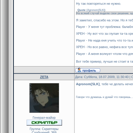
Ну так повторяться не нужно.
Quote
(
Agronom|SLK|
)
На всякий случай выделю свое решение, вд
Я заметил, спасибо на этом. Но я те
Player - У меня тут проблема: балабл
ХРЕН - Ну вот что за глупая та-та хр
Player - Не нада еня учить что то-та
ХРЕН - Но все равно, нефига все туп
Player - А меня волнует чтоли что д
Вот тебе пример, лучше не стоит в т
ZETA
Дата: Суббота, 18.07.2009, 11:30:40 
Agronom[SLK]
, тебе че делать нече
Говори что думаешь и думай что говоришь..
Генерал-майор
Группа: Скриптеры
Сообщений:
369