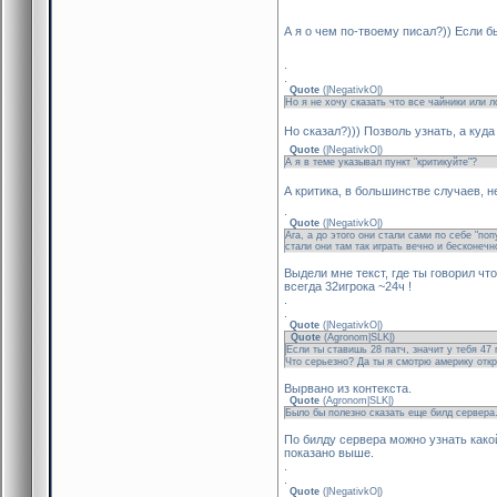
А я о чем по-твоему писал?)) Если 
.
.
Quote
(
|NegativkO|
)
Но я не хочу сказать что все чайники или ло
Но сказал?))) Позволь узнать, а ку
Quote
(
|NegativkO|
)
А я в теме указывал пункт "критикуйте"?
А критика, в большинстве случаев, н
.
Quote
(
|NegativkO|
)
Ага, а до этого они стали сами по себе "по
стали они там так играть вечно и бесконечн
Выдели мне текст, где ты говорил ч
всегда 32игрока ~24ч !
.
.
Quote
(
|NegativkO|
)
Quote
(
Agronom|SLK|
)
Если ты ставишь 28 патч, значит у тебя 47 
Что серьезно? Да ты я смотрю америку отк
Вырвано из контекста.
Quote
(
Agronom|SLK|
)
Было бы полезно сказать еще билд сервера. 
По билду сервера можно узнать какой
показано выше.
.
.
Quote
(
|NegativkO|
)