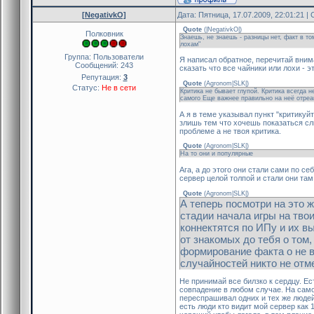
[NegativkO]
Дата: Пятница, 17.07.2009, 22:01:21 
Quote
(
|NegativkO|
)
Полковник
Знаешь, не знаешь - разницы нет, факт в т
лохам"
Группа: Пользователи
Я написал обратное, перечитай внима
Сообщений:
243
сказать что все чайники или лохи - э
Репутация:
3
Quote
(
Agronom|SLK|
)
Статус:
Не в сети
Критика не бывает глупой. Критика всегда н
самого Еще важнее правильно на неё отреа
А я в теме указывал пункт "критикуй
злишь тем что хочешь показаться сл
проблеме а не твоя критика.
Quote
(
Agronom|SLK|
)
На то они и популярные
Ага, а до этого они стали сами по с
сервер целой толпой и стали они там 
Quote
(
Agronom|SLK|
)
А теперь посмотри на эт
стадии начала игры на твои
коннектятся по ИПу и их в
от знакомых до тебя о том,
формирование факта о не в
случайностей никто не отме
Не принимай все билзко к сердцу. Е
совпадение в любом случае. На самом
переспрашивал одних и тех же людей
есть люди кто видит мой сервер как