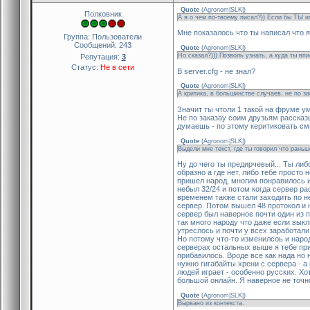
Quote
(
Agronom|SLK|
)
Полковник
А я о чем по-твоему писал?)) Если бы ТЫ и
Мне показалось что ты написал что я 
Группа: Пользователи
Сообщений:
243
Quote
(
Agronom|SLK|
)
Но сказал?))) Позволь узнать, а куда ты впи
Репутация:
3
Статус:
Не в сети
В server.cfg - не знал?
Quote
(
Agronom|SLK|
)
А критика, в большинстве случаев, не по за
Значит ты чтоли 1 такой на фруме ум
Не по заказау соим друзьям рассказы
думаешь - по этому керитиковать см
Quote
(
Agronom|SLK|
)
Выдели мне текст, где ты говорил что рань
Ну до чего ты предирчевый... Ты либ
образно а где нет, либо тебе просто
пришел народ, многим понравилось и 
небыл 32/24 и потом когда сервер ра
временем также стали заходить по н
сервер. Потом вышел 48 протокол и н
сервер был наверное почти один из 
так много народу что даже если вык
утреслось и почти у всех заработали
Но потому что-то изменилсоь и наро
серверах остальных выше я тебе прим
прибавилось. Вроде все как нада но 
нужно гигабайты хрени с сервера - а 
людей играет - особенно русских. Хо
большой онлайн. Я наверное не точн
Quote
(
Agronom|SLK|
)
Вырвано из контекста.