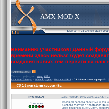
AMX MOD X
[
Главная
] [
CS 1.6 non steam серв
Вниманию участников! Данный форум
времени здесь нельзя будет создава
создания новых тем перейти на наш
1
Страница
1
из
1
Модератор форума:
,
slogic
AlMod
AMX Mod X Форум
»
Общий раздел
»
Мир Half-Life 1
»
CS 1.6 non steam сервер 47p.
(
CS 1.6 non steam сервер 47p.
[NegativkO]
Дата: Четверг, 16.07.2009, 17:17:53 |
Вообщем сервера свои у меня давно е
Полковник
Сервера стоят на 47 протоколе (точн
даже пришлось выдумывать свои или к