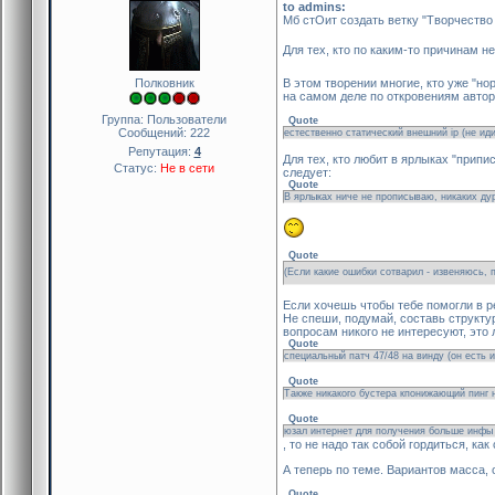
to admins:
Мб стОит создать ветку "Творчество
Для тех, кто по каким-то причинам 
Полковник
В этом творении многие, кто уже "но
на самом деле по откровениям автор
Группа: Пользователи
Quote
Сообщений:
222
естественно статический внешний ip (не ид
Репутация:
4
Для тех, кто любит в ярлыках "припи
Статус:
Не в сети
следует:
Quote
В ярлыках ниче не прописываю, никаких дур
Quote
(Если какие ошибки сотварил - извеняюсь,
Если хочешь чтобы тебе помогли в р
Не спеши, подумай, составь структу
вопросам никого не интересуют, это 
Quote
специальный патч 47/48 на винду (он есть и 
Quote
Также никакого бустера кпонижающий пинг н
Quote
юзал интернет для получения больше ин
, то не надо так собой гордиться, как
А теперь по теме. Вариантов масса, 
Quote