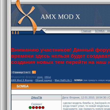
AMX MOD X
[
Главная
] [
БОМБА - A
Вниманию участников! Данный форум
времени здесь нельзя будет создава
создания новых тем перейти на наш
1
Страница
1
из
1
Модератор форума:
,
slogic
AlMod
AMX Mod X Форум
»
Общий раздел
»
Мир Half-Life 1
»
БОМБА
(как прикруть новую мод
БОМБА
ZHosTik
Дата: Вторник, 12.01.2010, 18:54:30 
сделал модель бомбы w_backpack.m
Сержант
когда плант упал, то новая моделька 
подскажите, как прикруть новую мод