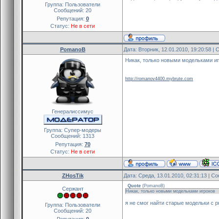
Группа: Пользователи
Сообщений:
20
Репутация:
0
Статус:
Не в сети
PomanoB
Дата: Вторник, 12.01.2010, 19:20:58 
Никак, только новыми модельками и
http://romanov4400.mybrute.com
Генералиссимус
Группа: Cупер-модеры
Сообщений:
1313
Репутация:
70
Статус:
Не в сети
ZHosTik
Дата: Среда, 13.01.2010, 02:31:13 | 
Quote
(
PomanoB
)
Сержант
Никак, только новыми модельками игроков
я не смог найти старые модельки с р
Группа: Пользователи
Сообщений:
20
Репутация:
0