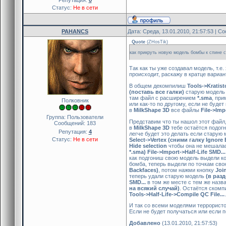
Статус:
Не в сети
PAHANCS
Дата: Среда, 13.01.2010, 21:57:53 | 
Quote
(
ZHosTik
)
как прикруть новую модель бомбы к спине 
Так как ты уже создавал модель, т.е.
происходит, раскажу в кратце вариа
В общем декомпилиш
Tools->Kratist
(поставь все галки)
старую модель 
там файл с расширением
*.sma
, пр
Полковник
или как-то по другому, если не буде
в
MilkShape 3D
все файлы
File->Imp
Группа: Пользователи
Представим что ты нашол этот файл,
Сообщений:
183
в
MilkShape 3D
тебе остаётся подогн
Репутация:
4
легче будет это делать если старую
Статус:
Не в сети
Select->Vertex (сними галку Ignore
Hide selection
чтобы она не мешалас
*.sma) File->Import->Half-Life SMD...
как подгониш свою модель выдели к
бомба, теперь выдели по точкам св
Backfaces)
, потом нажми кнопку
Joi
теперь удали старую модель
(в раз
SMD...
в том же месте с тем же назв
на всякий случай)
. Остаётся ском
Tools->Half-Life->Compile QC File...
.
И так со всеми моделями террористо
Если не будет получаться или если п
Добавлено
(13.01.2010, 21:57:53)