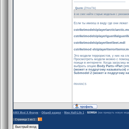
---------------------------------------------
Quote
(
ZHosTik
)
я не смог найти старые модельки с рюкзаком
Если ты имееш в виду где они лежат 
cstrike\models\player\arctic\arctic.m
cstrike\models\player\guerilla\gueril
cstrike\models\player\leet\leet.mdl
cstrike\mod els\player\terror\terror.m
Это модели террористов, у них на сп
Просмотреть модели можно с помо
поищи в интернете. Когда загрузиш 
выбрать опцию
Body Parts->Part (э
(может и подругому называться)
и
Submodel 2 (может и подругому н
PAHANCS
AMX Mod X Форум
»
Общий раздел
»
Мир Half-Life 1
»
БОМБА
(как прикруть новую мод
1
Страница
1
из
1