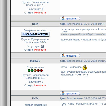
Группа: Пользователи
Сообщений:
79
Репутация:
3
Статус:
Не в сети
DaTa
Дата: Воскресенье, 25.05.2008, 01:27
Если ты про информацию в motd окошк
Генерал-полковник
Code
<meta http-equiv='Content-Type' content='tex
Группа: Cупер-модеры
еще один нюанс - нельзя писать букву
Сообщений:
1025
Репутация:
16
Статус:
Не в сети
makSuS
Дата: Воскресенье, 25.05.2008, 08:10
нет он не про нее
Подполковник
если русифицировать statsx.txt и пер
иероглифы -
(жми тут)
Группа: Пользователи
Сообщений:
111
Репутация:
0
Статус:
Не в сети
DaTa
Дата: Воскресенье, 25.05.2008, 09:57
тебе нужно подправить плагин, что 
Генерал-полковник