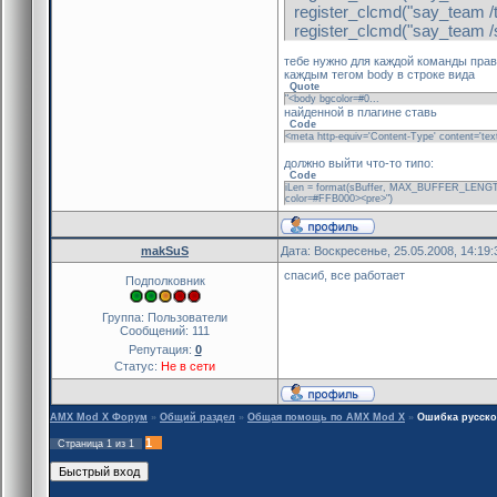
register_clcmd("say_team /to
register_clcmd("say_team /st
тебе нужно для каждой команды прави
каждым тегом body в строке вида
Quote
"<body bgcolor=#0...
найденной в плагине ставь
Code
<meta http-equiv='Content-Type' content='text
должно выйти что-то типо:
Code
iLen = format(sBuffer, MAX_BUFFER_LENGTH, 
color=#FFB000><pre>")
makSuS
Дата: Воскресенье, 25.05.2008, 14:19
спасиб, все работает
Подполковник
Группа: Пользователи
Сообщений:
111
Репутация:
0
Статус:
Не в сети
AMX Mod X Форум
»
Общий раздел
»
Общая помощь по AMX Mod X
»
Ошибка русског
1
Страница
1
из
1