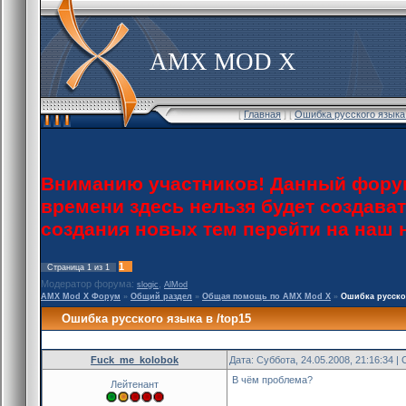
AMX MOD X
[
Главная
] [
Ошибка русского языка 
Вниманию участников! Данный форум
времени здесь нельзя будет создава
создания новых тем перейти на наш
1
Страница
1
из
1
Модератор форума:
,
slogic
AlMod
AMX Mod X Форум
»
Общий раздел
»
Общая помощь по AMX Mod X
»
Ошибка русског
Ошибка русского языка в /top15
Fuck_me_kolobok
Дата: Суббота, 24.05.2008, 21:16:34 
В чём проблема?
Лейтенант