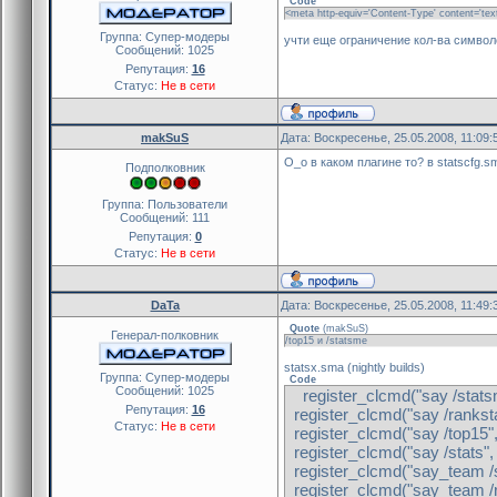
Code
<meta http-equiv='Content-Type' content='text
Группа: Cупер-модеры
учти еще ограничение кол-ва символов
Сообщений:
1025
Репутация:
16
Статус:
Не в сети
makSuS
Дата: Воскресенье, 25.05.2008, 11:09
О_о в каком плагине то? в statscfg.s
Подполковник
Группа: Пользователи
Сообщений:
111
Репутация:
0
Статус:
Не в сети
DaTa
Дата: Воскресенье, 25.05.2008, 11:49
Quote
(
makSuS
)
Генерал-полковник
/top15 и /statsme
statsx.sma (nightly builds)
Группа: Cупер-модеры
Code
Сообщений:
1025
register_clcmd("say /statsm
Репутация:
16
register_clcmd("say /ranksta
Статус:
Не в сети
register_clcmd("say /top15",
register_clcmd("say /stats",
register_clcmd("say_team /s
register_clcmd("say_team /ra