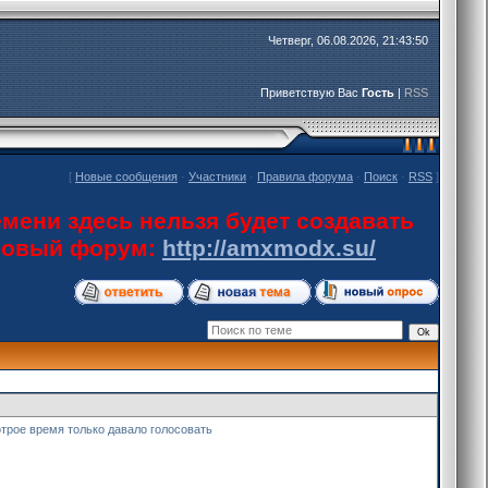
Четверг, 06.08.2026, 21:43:50
Приветствую Вас
Гость
|
RSS
[
Новые сообщения
·
Участники
·
Правила форума
·
Поиск
·
RSS
]
мени здесь нельзя будет создавать
 новый форум:
http://amxmodx.su/
отрое время только давало голосовать