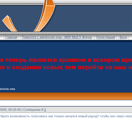
[
Главная
] [
Помогите с adminvote.sma - AMX Mod X Форум
] [
Регистрация
] [
Вход
]
теперь является архивом и вскором вре
ия и создания новых тем перейти на наш
invote.sma
.2009, 00:29:49 | Сообщение #
1
 убрать возможность голосовать как только начался новый раунд? чтобы оно через нек