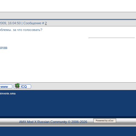
2009, 16:04:50 | Сообщение #
2
облемы. за что голосовать?
орума
invote.sma
AMX Mod X Russian Community © 2006-2026