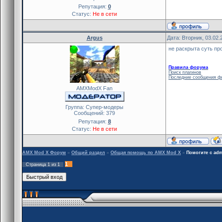
Репутация:
0
Статус:
Не в сети
Argus
Дата: Вторник, 03.02.
не раскрыта суть пр
Правила форума
Поиск плагинов
Последние сообщения ф
AMXModX Fan
Группа: Cупер-модеры
Сообщений:
379
Репутация:
8
Статус:
Не в сети
AMX Mod X Форум
»
Общий раздел
»
Общая помощь по AMX Mod X
»
Помогите с adm
1
Страница
1
из
1