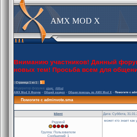
AMX MOD X
Вниманию участников! Данный форум 
новых тем! Просьба всем для общен
1
Страница
1
из
1
Модератор форума:
,
slogic
AlMod
AMX Mod X Форум
»
Общий раздел
»
Общая помощь по AMX Mod X
»
Помогите с adm
Помогите с adminvote.sma
klient
Дата: Суббота, 31.01
может кто знает как
Рядовой
Группа: Пользователи
Сообщений:
1