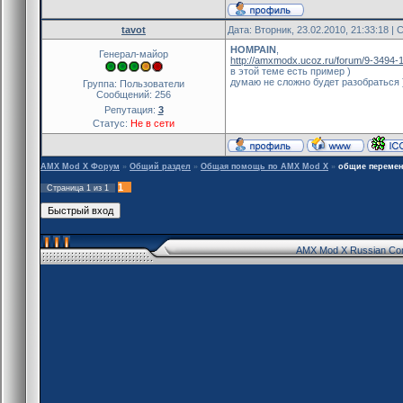
tavot
Дата: Вторник, 23.02.2010, 21:33:18 
HOMPAIN
,
Генерал-майор
http://amxmodx.ucoz.ru/forum/9-3494-
в этой теме есть пример )
думаю не сложно будет разобраться 
Группа: Пользователи
Сообщений:
256
Репутация:
3
Статус:
Не в сети
AMX Mod X Форум
»
Общий раздел
»
Общая помощь по AMX Mod X
»
общие переме
1
Страница
1
из
1
AMX Mod X Russian Co