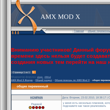
AMX MOD X
[
Главная
] [
общие переменны
Вниманию участников! Данный форум
времени здесь нельзя будет создава
создания новых тем перейти на наш
1
Страница
1
из
1
Модератор форума:
,
slogic
AlMod
AMX Mod X Форум
»
Общий раздел
»
Общая помощь по AMX Mod X
»
общие переме
общие переменный
HOMPAIN
Дата: Вторник, 23.02.2010, 18:38:17 
у меня есть несколько плагинов, ко
Рядовой
подскажите как такое реализовать