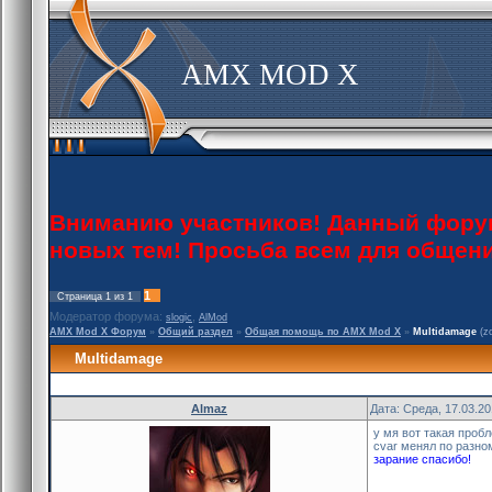
AMX MOD X
Вниманию участников! Данный форум 
новых тем! Просьба всем для общен
1
Страница
1
из
1
Модератор форума:
,
slogic
AlMod
AMX Mod X Форум
»
Общий раздел
»
Общая помощь по AMX Mod X
»
Multidamage
(z
Multidamage
Almaz
Дата: Среда, 17.03.2
у мя вот такая проб
cvar менял по разно
зарание спасибо!