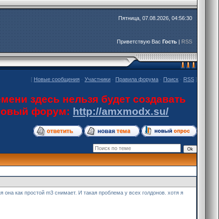
Пятница, 07.08.2026, 04:56:30
Приветствую Вас
Гость
|
RSS
[
Новые сообщения
·
Участники
·
Правила форума
·
Поиск
·
RSS
]
мени здесь нельзя будет создавать
 новый форум:
http://amxmodx.su/
 она как простой m3 снимает. И такая проблема у всех голдонов. хотя я