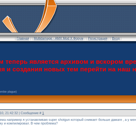
[
Главная
] [
Multidamage - AMX Mod X Форум
] [
Регистрация
] [
Вход
]
теперь является архивом и вскором вре
ия и создания новых тем перейти на наш
ombie plague)
010, 21:42:32 | Сообщение #
1
лема например я устанавливаю super shotgun который снимает больше дамаге , а у меня
му и компилировал. В чем проблема?