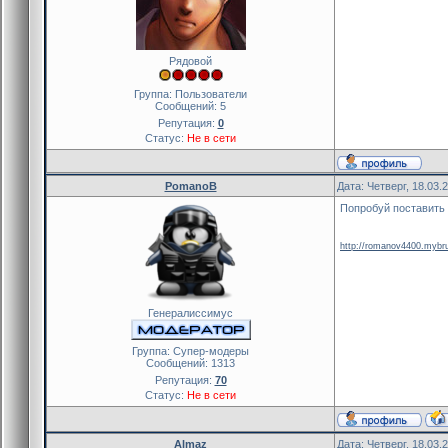
Рядовой
Группа: Пользователи
Сообщений:
5
Репутация:
0
Статус:
Не в сети
PomanoB
Дата: Четверг, 18.03.
Попробуй поставить 
http://romanov4400.mybr
Генералиссимус
Группа: Cупер-модеры
Сообщений:
1313
Репутация:
70
Статус:
Не в сети
Almaz
Дата: Четверг, 18.03.