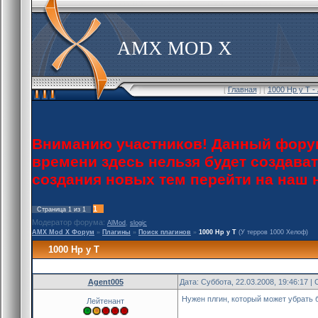
AMX MOD X
[
Главная
] [
1000 Нр у Т 
Вниманию участников! Данный форум
времени здесь нельзя будет создава
создания новых тем перейти на наш
1
Страница
1
из
1
Модератор форума:
,
AlMod
slogic
AMX Mod X Форум
»
Плагины
»
Поиск плагинов
»
1000 Нр у Т
(У терров 1000 Хелоф)
1000 Нр у Т
Agent005
Дата: Суббота, 22.03.2008, 19:46:17 
Нужен плгин, который может убрать б
Лейтенант