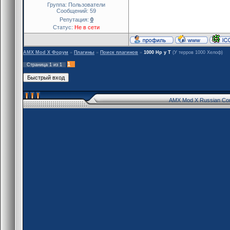
Группа: Пользователи
Сообщений:
59
Репутация:
0
Статус:
Не в сети
AMX Mod X Форум
»
Плагины
»
Поиск плагинов
»
1000 Нр у Т
(У терров 1000 Хелоф)
1
Страница
1
из
1
AMX Mod X Russian Co