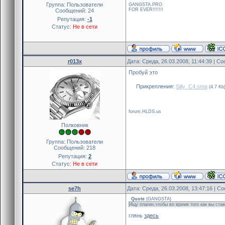
Группа: Пользователи
GANGSTA.PRO
FOR EVER!!!!!!!
Сообщений:
24
Репутация:
-1
Статус:
Не в сети
r013x
Дата: Среда, 26.03.2008, 11:44:39 | 
Пробуй это
Прикрепления:
Silly_C4.sma
(4.7 Kb
forum.HLDS.us
Полковник
Группа: Пользователи
Сообщений:
218
Репутация:
2
Статус:
Не в сети
se7h
Дата: Среда, 26.03.2008, 13:47:16 | 
Quote
(
GANGSTA
)
Ищу плагин,чтобы во время того как вы ста
глянь
здесь