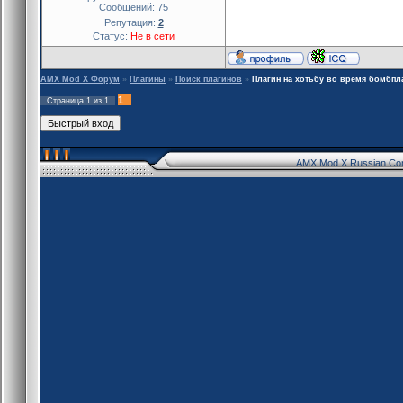
Сообщений:
75
Репутация:
2
Статус:
Не в сети
AMX Mod X Форум
»
Плагины
»
Поиск плагинов
»
Плагин на хотьбу во время бомбпл
1
Страница
1
из
1
AMX Mod X Russian Co