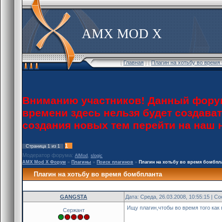
AMX MOD X
[
Главная
] [
Плагин на хотьбу во время
Вниманию участников! Данный форум
времени здесь нельзя будет создава
создания новых тем перейти на наш
1
Страница
1
из
1
Модератор форума:
,
AlMod
slogic
AMX Mod X Форум
»
Плагины
»
Поиск плагинов
»
Плагин на хотьбу во время бомбпл
Плагин на хотьбу во время бомбпланта
GANGSTA
Дата: Среда, 26.03.2008, 10:55:15 | 
Ищу плагин,чтобы во время того как
Сержант