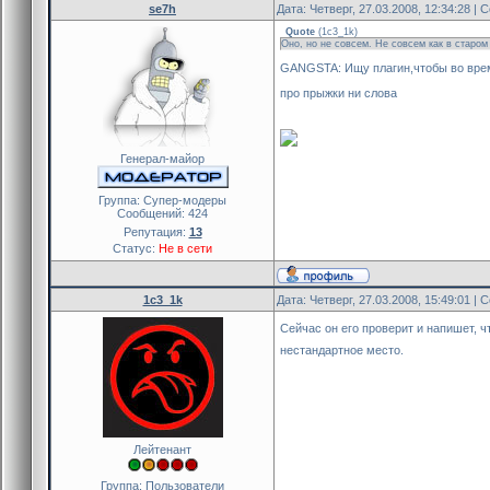
se7h
Дата: Четверг, 27.03.2008, 12:34:28 |
Quote
(
1c3_1k
)
Оно, но не совсем. Не совсем как в старом
GANGSTA: Ищу плагин,чтобы во время
про прыжки ни слова
Генерал-майор
Группа: Cупер-модеры
Сообщений:
424
Репутация:
13
Статус:
Не в сети
1c3_1k
Дата: Четверг, 27.03.2008, 15:49:01 |
Сейчас он его проверит и напишет, ч
нестандартное место.
Лейтенант
Группа: Пользователи