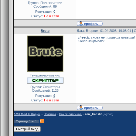
Группа: Пользователи
Сообщений:
89
Репутация:
0
Статус:
Не в сети
Brute
Дата: Вторник, 01.04.2008, 19:08:01 
cheech
, снова не читаешь правила!
Снова закрываю!
Генерал-полковник
Группа: Скриптеры
Сообщений:
1123
Репутация:
9
Статус:
Не в сети
AMX Mod X Форум
»
Плагины
»
Поиск плагинов
»
amx_translit
(-мусор)
1
Страница
1
из
1