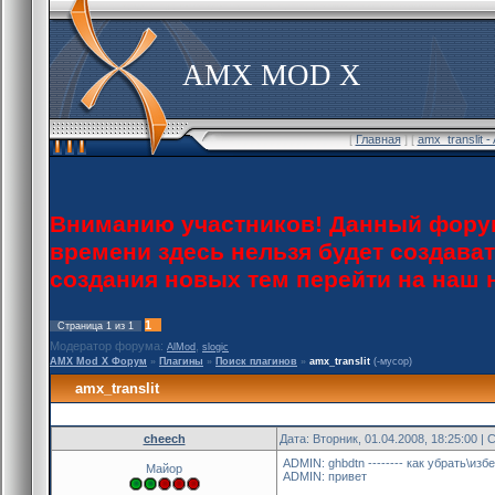
AMX MOD X
[
Главная
] [
amx_translit 
Вниманию участников! Данный форум
времени здесь нельзя будет создава
создания новых тем перейти на наш
1
Страница
1
из
1
Модератор форума:
,
AlMod
slogic
AMX Mod X Форум
»
Плагины
»
Поиск плагинов
»
amx_translit
(-мусор)
amx_translit
cheech
Дата: Вторник, 01.04.2008, 18:25:00 
ADMIN: ghbdtn -------- как убрать\из
Майор
ADMIN: привет