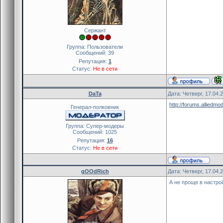
Сержант
Группа: Пользователи
Сообщений:
39
Репутация:
1
Статус:
Не в сети
DaTa
Дата: Четверг, 17.04.
http://forums.alliedm
Генерал-полковник
Группа: Cупер-модеры
Сообщений:
1025
Репутация:
16
Статус:
Не в сети
gOOdRich
Дата: Четверг, 17.04.
А не проще в настр