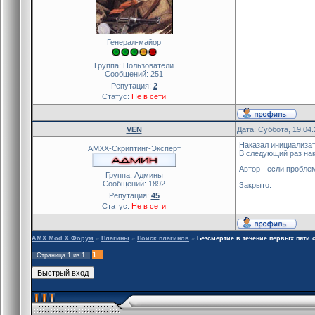
Генерал-майор
Группа: Пользователи
Сообщений:
251
Репутация:
2
Статус:
Не в сети
VEN
Дата: Суббота, 19.04
Наказал инициализат
AMXX-Скриптинг-Эксперт
В следующий раз нак
Автор - если пробле
Группа: Админы
Сообщений:
1892
Закрыто.
Репутация:
45
Статус:
Не в сети
AMX Mod X Форум
»
Плагины
»
Поиск плагинов
»
Безсмертие в течение первых пяти 
1
Страница
1
из
1