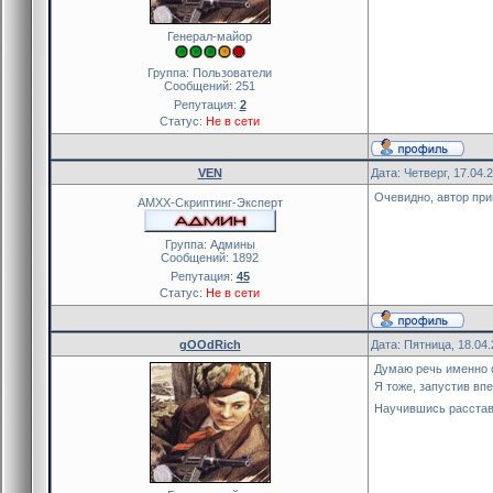
Генерал-майор
Группа: Пользователи
Сообщений:
251
Репутация:
2
Статус:
Не в сети
VEN
Дата: Четверг, 17.04.
Очевидно, автор при
AMXX-Скриптинг-Эксперт
Группа: Админы
Сообщений:
1892
Репутация:
45
Статус:
Не в сети
gOOdRich
Дата: Пятница, 18.04
Думаю речь именно о
Я тоже, запустив вп
Научившись расставл