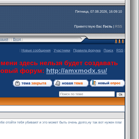
Пятница, 07.08.2026, 16:09:10
Приветствую Вас
Гость
|
RSS
рация
] [
Вход
]
[
Новые сообщения
·
Участники
·
Правила форума
·
Поиск
·
RSS
]
мени здесь нельзя будет создавать
 новый форум:
http://amxmodx.su/
6е отойти те6я у6ивают и это может быть очень долго,ну так вот нужен плаг