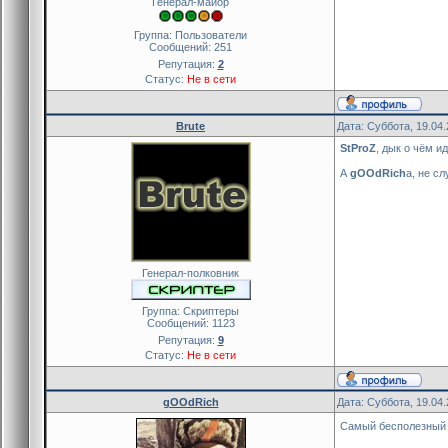
Генерал-майор
Группа: Пользователи
Сообщений:
251
Репутация:
2
Статус:
Не в сети
Brute
Дата: Суббота, 19.04
StProZ
, дык о чём и
А
gOOdRich
а, не с
Генерал-полковник
Группа: Скриптеры
Сообщений:
1123
Репутация:
9
Статус:
Не в сети
gOOdRich
Дата: Суббота, 19.04
Самый бесполезный с