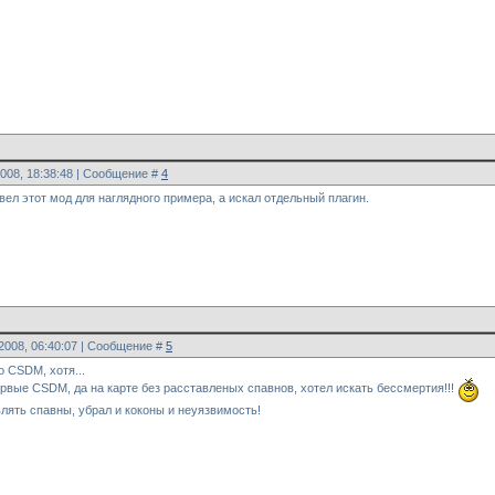
2008, 18:38:48 | Сообщение #
4
вел этот мод для наглядного примера, а искал отдельный плагин.
.2008, 06:40:07 | Сообщение #
5
 CSDM, хотя...
ервые CSDM, да на карте без расставленых спавнов, хотел искать бессмертия!!!
ять спавны, убрал и коконы и неуязвимость!