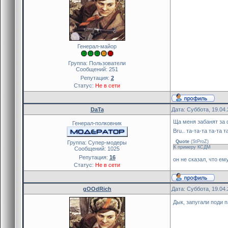
Генерал-майор
Группа: Пользователи
Сообщений:
251
Репутация:
2
Статус:
Не в сети
DaTa
Дата: Суббота, 19.04
Ща меня забанят за 
Генерал-полковник
Bru.. та-та-та та-та та
Quote
(
StProZ
)
Группа: Cупер-модеры
К примеру КСДМ
Сообщений:
1025
Репутация:
16
он не сказал, что ем
Статус:
Не в сети
gOOdRich
Дата: Суббота, 19.04
Дык, запугали поди 