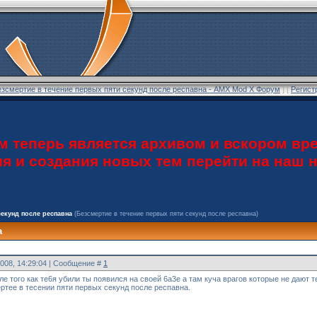
езсмертие в течение первых пяти секунд после респавна - AMX Mod X Форум
] [
Регист
теперь является архивом и вскором вре
ия и создания новых тем перейти на наш
секунд после респавна
(Безсмертие в течение первых пяти секунд после респавна)
а
2008, 14:29:04 | Сообщение #
1
 того как те6я убили ты появился на своей 6а3е а там куча врагов которые не дают те
ртее в тесении пяти первых секунд после респавна.