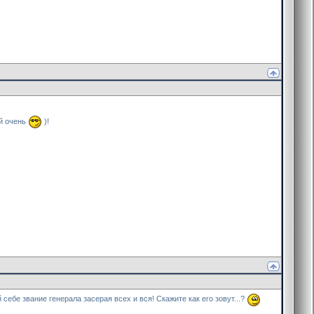
й очень
)!
бе звание генерала засерая всех и вся! Скажите как его зовут...?