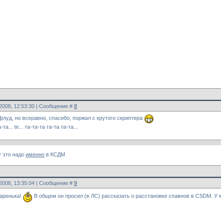
.2008, 12:53:30 | Сообщение #
8
флуд, но всеравно, спасибо, поржал с крутого скриптера
-та... te... та-та-та та-та та-та...
у это надо
именно
в КСДМ
.2008, 13:35:04 | Сообщение #
9
паренька!
В общем он просил (в ЛС) рассказать о расстановке спавнов в CSDM. У м