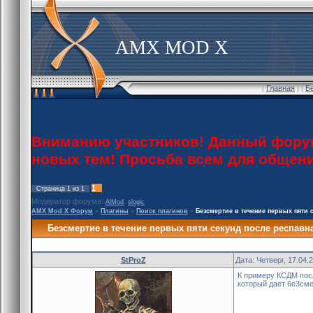
AMX MOD X
[
Главная
] [
Б
Вниманию участников! Данный форум 
новых тем! Просьба всем для общен
1
Страница
1
из
1
Модератор форума:
,
AlMod
slogic
AMX Mod X Форум
»
Плагины
»
Поиск плагинов
»
Безсмертие в течение первых пяти 
Безсмертие в течение первых пяти секунд после респавн
StProZ
Дата: Четверг, 17.04.
К примеру КСДМ после
который дает 6е3сме