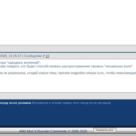
.2008, 14:25:37 | Сообщение #
10
ора "народных волнений".
ажу каждого, кто будет способствовать распространению таковых "нехороших волн".
ма не разрешена, создай новую тему, причем подробно опиши суть, чтобы помогающие 
секунд после респавна
(Безсмертие в течение первых пяти секунд после респавна)
AMX Mod X Russian Community © 2006-2026