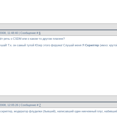
.2008, 11:48:40 | Сообщение #
6
дёт речь о CSDM или о каком-то другом плагине?
лушай! Т.к. он самый тупой Юзер этого форума! Слушай меня Я
Скриптер
(имхо: круто
.2008, 12:05:26 | Сообщение #
7
криптер, модератор флудилки (бывший), написавший один никчемный плуг, набивший се