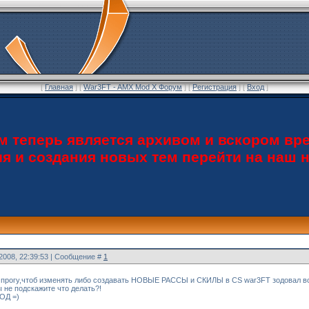
[
Главная
] [
War3FT - AMX Mod X Форум
] [
Регистрация
] [
Вход
]
теперь является архивом и вскором вре
ия и создания новых тем перейти на наш
.2008, 22:39:53 | Сообщение #
1
 прогу,чтоб изменять либо создавать НОВЫЕ РАССЫ и СКИЛЫ в CS war3FT зодовал вопр
 не подскажите что делать?!
ОД =)