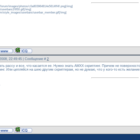
et/forum/images/photos/c0a803964814e5614ff4f.png[/img]
u/userbars2/950.gif[/img]
rum/style_images/userbars/userbar_member.gif[/img]
.2008, 22:49:45 | Сообщение #
2
дать рассу и все, что касается ее. Нужно знать AMXX скриптинг. Причем не поверхнос
инг. Или цепляйся на шею другим скриптерам, но не думаю, что у кого-то есть желание
.