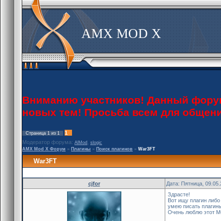
AMX MOD X
Вниманию участников! Данный форум 
новых тем! Просьба всем для общен
1
Страница
1
из
1
Модератор форума:
,
AlMod
slogic
AMX Mod X Форум
»
Плагины
»
Поиск плагинов
»
War3FT
War3FT
cjfor
Дата: Пятница, 09.05
Здрасте!
Вот ищу плагин либо
умею писать плагины
Очень люблю этот М