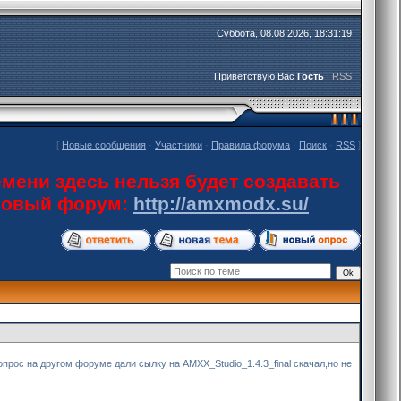
Суббота, 08.08.2026, 18:31:19
Приветствую Вас
Гость
|
RSS
[
Новые сообщения
·
Участники
·
Правила форума
·
Поиск
·
RSS
]
мени здесь нельзя будет создавать
 новый форум:
http://amxmodx.su/
ос на другом форуме дали сылку на AMXX_Studio_1.4.3_final скачал,но не