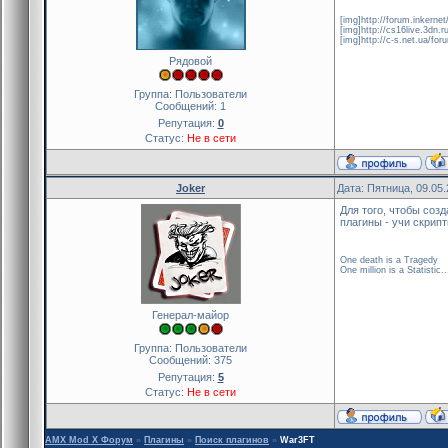
[img]http://forum.inkern
[img]http://cs16live.3dn.r
[img]http://c-s.net.ua/fo
Рядовой
Группа: Пользователи
Сообщений:
1
Репутация:
0
Статус:
Не в сети
Joker
Дата: Пятница, 09.05
Для того, чтобы соз
плагины - учи скрипт
One death is a Tragedy
One million is a Statistic..
Генерал-майор
Группа: Пользователи
Сообщений:
375
Репутация:
5
Статус:
Не в сети
AMX Mod X Форум
»
Плагины
»
Поиск плагинов
»
War3FT