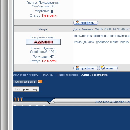
Группа: Пользователи
Сообщений:
30
Репутация:
0
Статус:
Не в сети
slogic
Дата: Четверг, 29.05.2008, 16:36:49 |
http://forums.alliedmods.net/showthre
Генералиссимус
команды amx_godmode и amx_noclip
Группа: Админы
Сообщений:
1941
Репутация:
47
Статус:
Не в сети
AMX Mod X Форум
»
Плагины
»
Поиск плагинов
»
Админ, бессмертие
1
Страница
1
из
1
AMX Mod X Russian Co