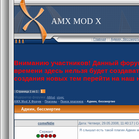
AMX MOD X
[
Главная
] [
Админ, бессмерт
Вниманию участников! Данный форум
времени здесь нельзя будет создава
создания новых тем перейти на наш
1
Страница
1
из
1
Модератор форума:
,
AlMod
slogic
AMX Mod X Форум
»
Плагины
»
Поиск плагинов
»
Админ, бессмертие
Админ, бессмертие
comeNdie
Дата: Четверг, 29.05.2008, 11:40:17 |
Я слышал есть такой плагин Админ м
Сержант