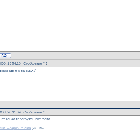
2008, 13:54:18 | Сообщение #
2
тировать его на амхх?
2008, 20:31:09 | Сообщение #
3
шет канал перегружен вот файл
trix_weapon_m.sma
(76.9 Kb)