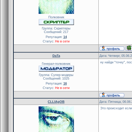
Полковник
Группа: Скриптеры
Сообщений:
217
Репутация:
14
Статус:
Не в сети
DaTa
Дата: Четверг, 05.06.
ну найди "точку", по
Генерал-полковник
Группа: Cупер-модеры
Сообщений:
1025
Репутация:
16
Статус:
Не в сети
CLLlAgOB
Дата: Пятница, 06.06
Это происходит если