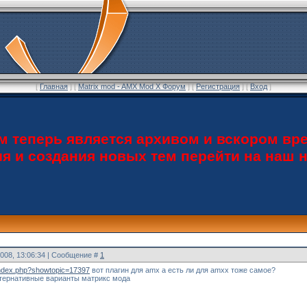
[
Главная
] [
Matrix mod - AMX Mod X Форум
] [
Регистрация
] [
Вход
]
теперь является архивом и вскором вре
ия и создания новых тем перейти на наш
2008, 13:06:34 | Сообщение #
1
m/index.php?showtopic=17397
вот плагин для amx а есть ли для amxx тоже самое?
ьтернативные варианты матрикс мода