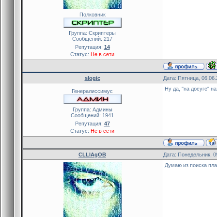
Полковник
Группа: Скриптеры
Сообщений:
217
Репутация:
14
Статус:
Не в сети
slogic
Дата: Пятница, 06.06
Ну да, "на досуге" н
Генералиссимус
Группа: Админы
Сообщений:
1941
Репутация:
47
Статус:
Не в сети
CLLlAgOB
Дата: Понедельник, 0
Думаю из поиска пла