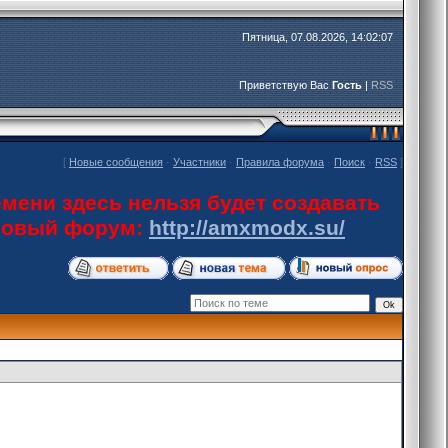
Пятница, 07.08.2026, 14:02:07
Приветствую Вас
Гость
|
RSS
[
Новые сообщения
·
Участники
·
Правила форума
·
Поиск
·
RSS
]
мени здесь нельзя будет создавать
 новый форум:
http://amxmodx.su/