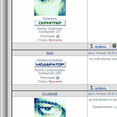
Полковник
Группа: Скриптеры
Сообщений:
217
Репутация:
14
Статус:
Не в сети
DaTa
Дата: Четверг, 05.06.
что тебе мешает пор
Генерал-полковник
Группа: Cупер-модеры
Сообщений:
1025
Репутация:
16
Статус:
Не в сети
CLLlAgOB
Дата: Четверг, 05.06.
да портировал но пи
Прикрепления:
ma