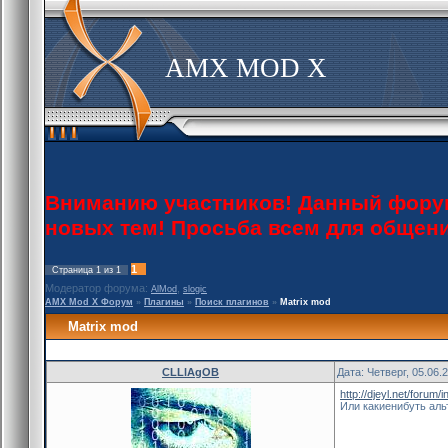
AMX MOD X
Вниманию участников! Данный форум 
новых тем! Просьба всем для общен
1
Страница
1
из
1
Модератор форума:
,
AlMod
slogic
AMX Mod X Форум
»
Плагины
»
Поиск плагинов
»
Matrix mod
Matrix mod
CLLlAgOB
Дата: Четверг, 05.06.
http://djeyl.net/foru
Или какиенибуть ал