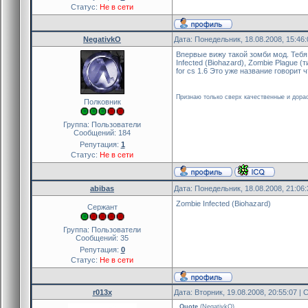
Статус:
Не в сети
NegativkO
Дата: Понедельник, 18.08.2008, 15:46
Впервые вижу такой зомби мод. Тебя 
Infected (Biohazard), Zombie Plague 
for cs 1.6 Это уже название говорит ч
Признаю только сверх качественные и дорао
Полковник
Группа: Пользователи
Сообщений:
184
Репутация:
1
Статус:
Не в сети
abibas
Дата: Понедельник, 18.08.2008, 21:06
Zombie Infected (Biohazard)
Сержант
Группа: Пользователи
Сообщений:
35
Репутация:
0
Статус:
Не в сети
r013x
Дата: Вторник, 19.08.2008, 20:55:07 
Quote
(
NegativkO
)