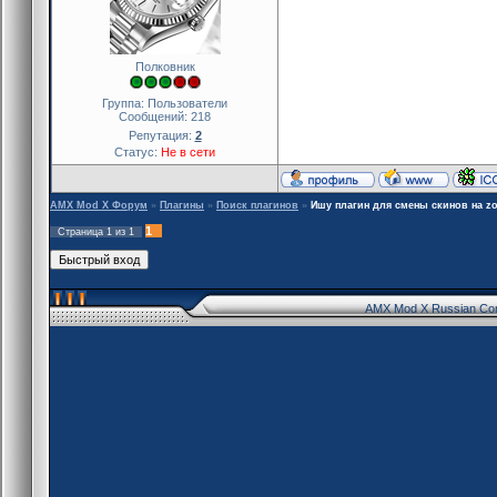
Полковник
Группа: Пользователи
Сообщений:
218
Репутация:
2
Статус:
Не в сети
AMX Mod X Форум
»
Плагины
»
Поиск плагинов
»
Ишу плагин для смены скинов на z
1
Страница
1
из
1
AMX Mod X Russian Co