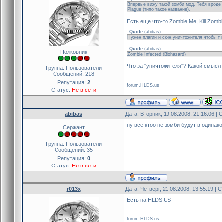
Впервые вижу такой зомби мод. Тебя вроде 
Plague (типо такое название).
Есть еще что-то Zombie Me, Kill Zombi
Quote
(
abibas
)
Нужен плагин и скин уничтожителя чтобы т и
Quote
(
abibas
)
Полковник
Zombie Infected (Biohazard)
Что за "уничтожителя"? Какой смысл
Группа: Пользователи
Сообщений:
218
Репутация:
2
forum.HLDS.us
Статус:
Не в сети
abibas
Дата: Вторник, 19.08.2008, 21:16:06 
ну все ктоо не зомби будут в одинак
Сержант
Группа: Пользователи
Сообщений:
35
Репутация:
0
Статус:
Не в сети
r013x
Дата: Четверг, 21.08.2008, 13:55:19 |
Есть на HLDS.US
forum.HLDS.us