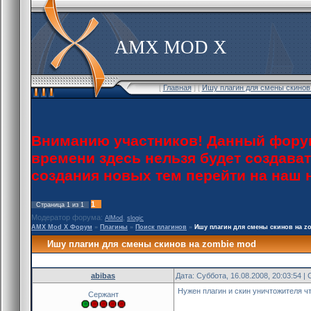
AMX MOD X
[
Главная
] [
Ишу плагин для смены скинов
Вниманию участников! Данный форум
времени здесь нельзя будет создава
создания новых тем перейти на наш
1
Страница
1
из
1
Модератор форума:
,
AlMod
slogic
AMX Mod X Форум
»
Плагины
»
Поиск плагинов
»
Ишу плагин для смены скинов на z
Ишу плагин для смены скинов на zombie mod
abibas
Дата: Суббота, 16.08.2008, 20:03:54 
Нужен плагин и скин уничтожителя что
Сержант