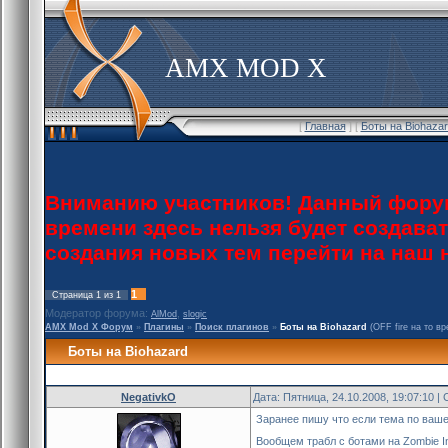
AMX MOD X
[
Главная
] [
Боты на Biohaza
Вниманию участников! Данный форум
времени здесь нельзя будет создава
создания новых тем перейти на наш
1
Страница
1
из
1
Модератор форума:
,
AlMod
slogic
AMX Mod X Форум
»
Плагины
»
Поиск плагинов
»
Боты на Biohazard
(OFF fire на то вр
Боты на Biohazard
NegativkO
Дата: Пятница, 24.10.2008, 19:07:10 
Заранее пишу что если тема по ваш
Вообщем трабл с ботами на Zombie I