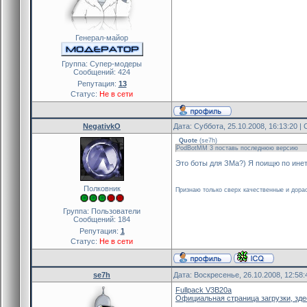
Генерал-майор
Группа: Cупер-модеры
Сообщений:
424
Репутация:
13
Статус:
Не в сети
NegativkO
Дата: Суббота, 25.10.2008, 16:13:20 
Quote
(
se7h
)
PodBotMM 3 поставь последнюю версию
Это боты для ЗМа?) Я поищю по инет
Полковник
Признаю только сверх качественные и дорао
Группа: Пользователи
Сообщений:
184
Репутация:
1
Статус:
Не в сети
se7h
Дата: Воскресенье, 26.10.2008, 12:58
Fullpack V3B20a
Официальная страница загрузки, зде