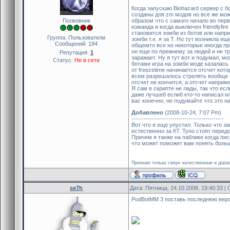
Когда запускаю Biohazard сервер с б
созданы для zm модов но все же мож
Полковник
образом что с самого начало во перв
команда и когда выключен friendlyfir
становится зомби из ботов или напри
Группа: Пользователи
зомби т.е. я за Т. Но тут возникла е
Сообщений:
184
общемто все но некоторые иногда пр
он еще по прежнему за людей и не тр
Репутация:
1
заражает. Ну я тут вот и подумал, м
Статус:
Не в сети
ботами игра на зомби моде казалась
от freezetime начинается отсчет кот
всем разрешалось стрелять вообще и
отсчет не кончится, а отсчет наприм
Я сам в скрипте не лады, так что ес
даже лучшеб еслиб кто-то написал ил
вас конечно, не подумайте что это на
Добавлено
(2008-10-24, 7:07 Pm)
---------------------------------------------
Вот что я еще упустил. Только что з
естественно за КТ. Тупо стоят перед
Причем я также на паблике когда пис
что может поможет вам понять больш
Признаю только сверх качественные и дорао
se7h
Дата: Пятница, 24.10.2008, 19:40:33 
PodBotMM 3 поставь последнюю вер