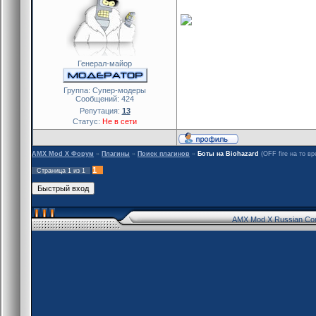
Генерал-майор
Группа: Cупер-модеры
Сообщений:
424
Репутация:
13
Статус:
Не в сети
AMX Mod X Форум
»
Плагины
»
Поиск плагинов
»
Боты на Biohazard
(OFF fire на то вр
1
Страница
1
из
1
AMX Mod X Russian Co