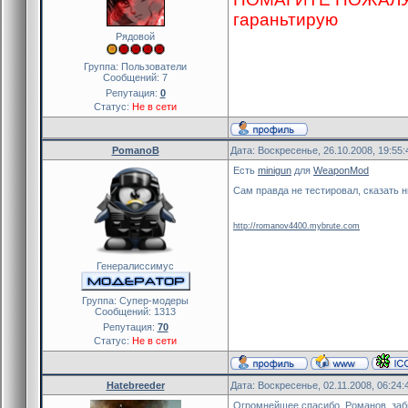
гараньтирую
Рядовой
Группа: Пользователи
Сообщений:
7
Репутация:
0
Статус:
Не в сети
PomanoB
Дата: Воскресенье, 26.10.2008, 19:55
Есть
minigun
для
WeaponMod
Сам правда не тестировал, сказать н
http://romanov4400.mybrute.com
Генералиссимус
Группа: Cупер-модеры
Сообщений:
1313
Репутация:
70
Статус:
Не в сети
Hatebreeder
Дата: Воскресенье, 02.11.2008, 06:24
Огромнейшее спасибо, Романов, забы