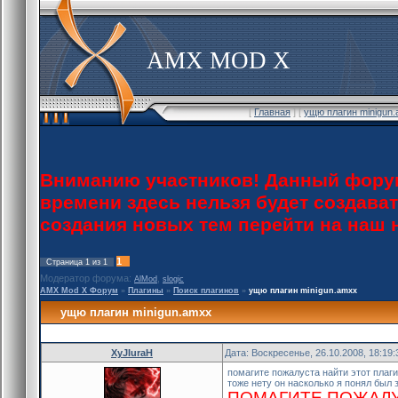
AMX MOD X
[
Главная
] [
ущю плагин minigun
Вниманию участников! Данный форум
времени здесь нельзя будет создава
создания новых тем перейти на наш
1
Страница
1
из
1
Модератор форума:
,
AlMod
slogic
AMX Mod X Форум
»
Плагины
»
Поиск плагинов
»
ущю плагин minigun.amxx
ущю плагин minigun.amxx
XyJIuraH
Дата: Воскресенье, 26.10.2008, 18:19
помагите пожалуста найти этот плаг
тоже нету он насколько я понял был 
ПОМАГИТЕ ПОЖАЛУС