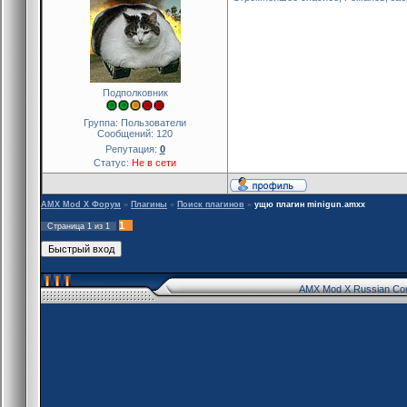
Подполковник
Группа: Пользователи
Сообщений:
120
Репутация:
0
Статус:
Не в сети
AMX Mod X Форум
»
Плагины
»
Поиск плагинов
»
ущю плагин minigun.amxx
1
Страница
1
из
1
AMX Mod X Russian Co