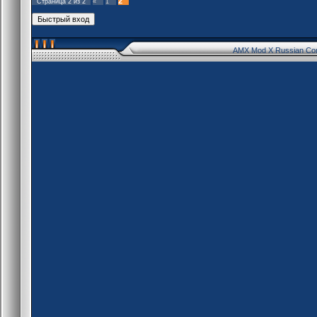
2
Страница
2
из
2
«
1
AMX Mod X Russian Co