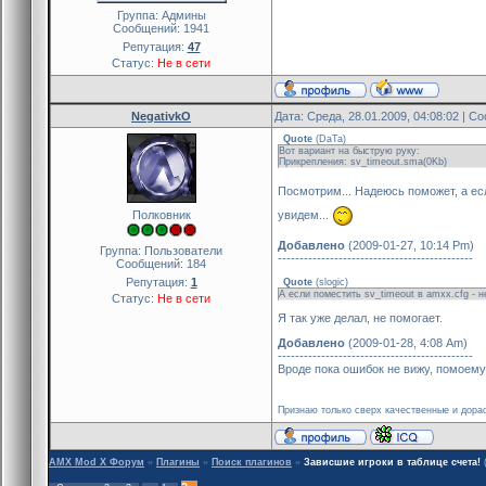
Группа: Админы
Сообщений:
1941
Репутация:
47
Статус:
Не в сети
NegativkO
Дата: Среда, 28.01.2009, 04:08:02 | 
Quote
(
DaTa
)
Вот вариант на быструю руку:
Прикрепления: sv_timeout.sma(0Kb)
Посмотрим... Надеюсь поможет, а есл
Полковник
увидем...
Добавлено
(2009-01-27, 10:14 Pm)
Группа: Пользователи
---------------------------------------------
Сообщений:
184
Репутация:
1
Quote
(
slogic
)
А если поместить sv_timeout в amxx.cfg - 
Статус:
Не в сети
Я так уже делал, не помогает.
Добавлено
(2009-01-28, 4:08 Am)
---------------------------------------------
Вроде пока ошибок не вижу, помоему 
Признаю только сверх качественные и дорао
AMX Mod X Форум
»
Плагины
»
Поиск плагинов
»
Зависшие игроки в таблице счета!