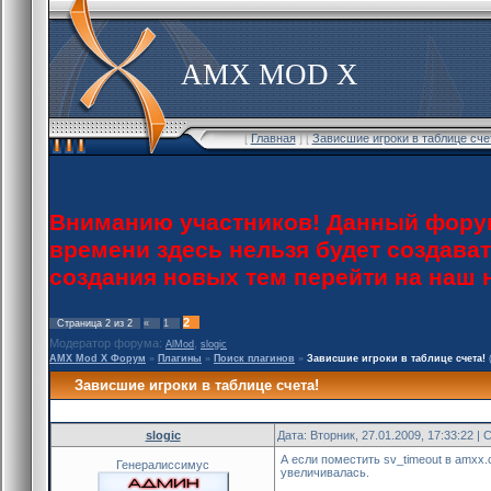
AMX MOD X
[
Главная
] [
Зависшие игроки в таблице сче
Вниманию участников! Данный форум
времени здесь нельзя будет создава
создания новых тем перейти на наш
2
Страница
2
из
2
«
1
Модератор форума:
,
AlMod
slogic
AMX Mod X Форум
»
Плагины
»
Поиск плагинов
»
Зависшие игроки в таблице счета!
Зависшие игроки в таблице счета!
slogic
Дата: Вторник, 27.01.2009, 17:33:22 
А если поместить sv_timeout в amxx.c
Генералиссимус
увеличивалась.