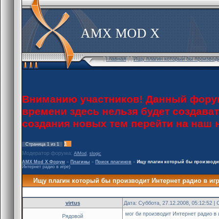
AMX MOD X
[
Главная
] [
Ищу плагин который бы производи
Вниманию участников! Данный форум
времени здесь нельзя будет создава
создания новых тем перейти на наш
1
Страница
1
из
1
Модератор форума:
,
AlMod
slogic
AMX Mod X Форум
»
Плагины
»
Поиск плагинов
»
Ищу плагин который бы производит
Интернет радио в игре)
Ищу плагин который бы производит Интернет радио в иг
virtus
Дата: Суббота, 27.12.2008, 05:12:52 
мог би производит Интернет радио в 
Рядовой