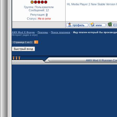
HL Media Player 2 New Stable Version
Группа: Пользователи
Сообщений:
12
Репутация:
0
Статус:
Не в сети
AMX Mod X Форум
»
Плагины
»
Поиск плагинов
»
Ищу плагин который бы производит
Интернет радио в игре)
1
Страница
1
из
1
AMX Mod X Russian Co