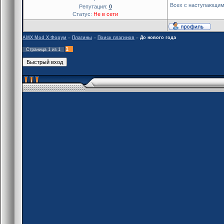
Всех с наступающи
Репутация:
0
Статус:
Не в сети
AMX Mod X Форум
»
Плагины
»
Поиск плагинов
»
До нового года
1
Страница
1
из
1