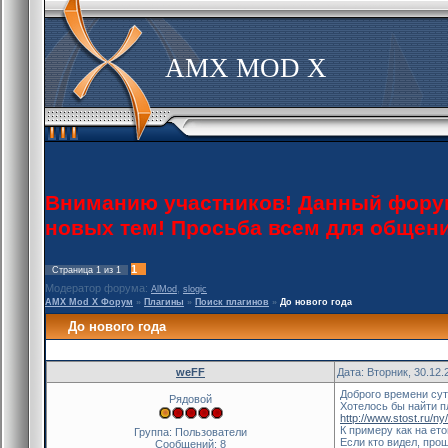
AMX MOD X
Вниманию участников! Данный форум 
новых тем! Просьба всем для общен
1
Страница
1
из
1
Модератор форума:
,
AlMod
slogic
AMX Mod X Форум
»
Плагины
»
Поиск плагинов
»
До нового года
До нового года
weFF
Дата: Вторник, 30.12.
Доброго времени сут
Рядовой
Хотелось бы найти 
http://www.stost.ru/ny/
К примеру как на ето
Группа: Пользователи
Если кто видел, про
Сообщений:
8