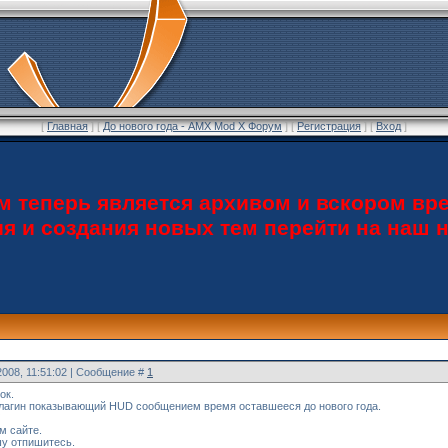
[
Главная
] [
До нового года - AMX Mod X Форум
] [
Регистрация
] [
Вход
]
теперь является архивом и вскором вре
ия и создания новых тем перейти на наш
2008, 11:51:02 | Сообщение #
1
ок.
плагин показывающий HUD сообщением время оставшееся до нового года.
м сайте.
шу отпишитесь.