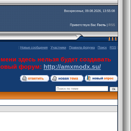
Воскресенье, 09.08.2026, 13:55:08
Приветствую Вас
Гость
|
RSS
[
Новые сообщения
·
Участники
·
Правила форума
·
Поиск
·
RSS
]
мени здесь нельзя будет создавать
 новый форум:
http://amxmodx.su/