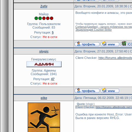
Zefir
Дата: Вторник, 20.01.2009, 18:38:36 
Вообщето конфиги и алиасы, это раз
Майор
Группа: Пользователи
Чтобы правильно задать вопрос, нужно знат
Cerberus(Цербер) - начато публичное тести
Сообщений:
83
Энциклопедия Counter-Strike
Репутация:
5
Статус:
Не в сети
slogic
Дата: Вторник, 27.01.2009, 17:50:40 
Client Checker:
http://forums.alliedmo
Генералиссимус
Группа: Админы
Сообщений:
1941
Репутация:
47
Статус:
Не в сети
pike
Дата: Пятница, 06.02.2009, 22:46:19 
Quote
(
slogic
)
Client Checker:
http://forums.alliedmods.net
Ошибка при конекте Host_Error: UserM
Была в раних версиях RHLG.