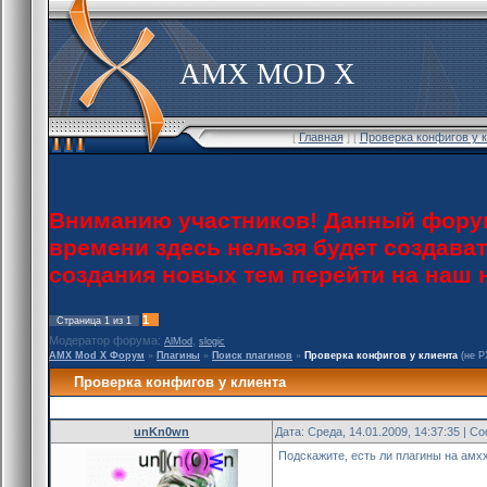
AMX MOD X
[
Главная
] [
Проверка конфигов у 
Вниманию участников! Данный форум
времени здесь нельзя будет создава
создания новых тем перейти на наш
1
Страница
1
из
1
Модератор форума:
,
AlMod
slogic
AMX Mod X Форум
»
Плагины
»
Поиск плагинов
»
Проверка конфигов у клиента
(не Р
Проверка конфигов у клиента
unKn0wn
Дата: Среда, 14.01.2009, 14:37:35 | 
Подскажите, есть ли плагины на амх