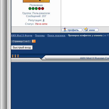
Полковник
Группа: Пользователи
Сообщений:
207
Репутация:
4
Статус:
Не в сети
AMX Mod X Форум
»
Плагины
»
Поиск плагинов
»
Проверка конфигов у клиента
(не Р
1
Страница
1
из
1
AMX Mod X Russian Co